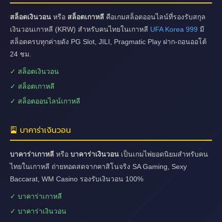
สล็อตเงินวอน
หรือ
สล็อตเกาหลี
คือเกมสล็อตออนไลน์ที่รองรับสกุล
เงินวอนเกาหลี (KRW) สำหรับคนไทยในเกาหลี
UFA Korea 999
มี
สล็อตครบทุกค่ายดัง PG Slot, JILI, Pragmatic Play ฝาก-ถอนออโต้
24 ชม.
✓ สล็อตเงินวอน
✓ สล็อตเกาหลี
✓ สล็อตออนไลน์เกาหลี
🎴 บาคาร่าเงินวอน
บาคาร่าเกาหลี
หรือ
บาคาร่าเงินวอน
เป็นเกมไพ่ยอดนิยมสำหรับคน
ไทยในเกาหลี ถ่ายทอดสดจากคาสิโนจริง SA Gaming, Sexy
Baccarat, WM Casino รองรับเงินวอน 100%
✓ บาคาร่าเกาหลี
✓ บาคาร่าเงินวอน