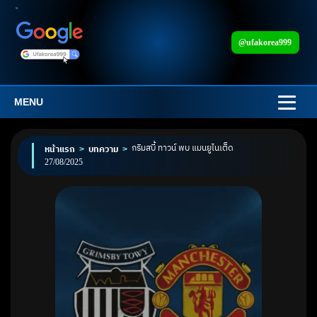
@ufakorea999
MENU
กริมสบี้ ทาวน์ พบ แมนยูไนเต็ด
หน้าแรก
>
บทความ
>
27/08/2025