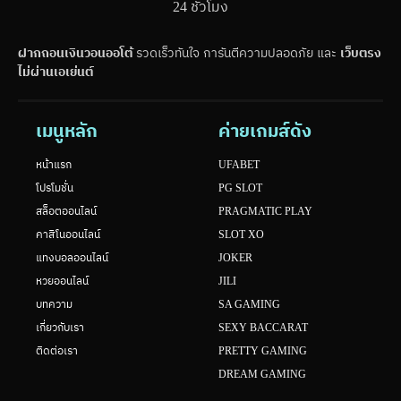
24 ชั่วโมง
ฝากถอนเงินวอนออโต้
รวดเร็วทันใจ การันตีความปลอดภัย และ
เว็บตรง
ไม่ผ่านเอเย่นต์
เมนูหลัก
ค่ายเกมส์ดัง
หน้าแรก
UFABET
โปรโมชั่น
PG SLOT
สล็อตออนไลน์
PRAGMATIC PLAY
คาสิโนออนไลน์
SLOT XO
แทงบอลออนไลน์
JOKER
หวยออนไลน์
JILI
บทความ
SA GAMING
เกี่ยวกับเรา
SEXY BACCARAT
ติดต่อเรา
PRETTY GAMING
DREAM GAMING