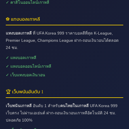
✓ คาสิโนออนไลน์เกาหลี
⚽ แทงบอลเกาหลี
แทงบอลเกาหลี
ที่ UFA Korea 999 ราคาบอลดีที่สุด K-League,
Premier League, Champions League ฝาก-ถอนเงินวอนได้ตลอด
24 ชม.
✓ แทงบอลเกาหลี
✓ แทงบอลออนไลน์เกาหลี
✓ เว็บแทงบอลเงินวอน
🏆 เว็บพนันอันดับ 1
เว็บพนันเกาหลี
อันดับ 1 สำหรับ
คนไทยในเกาหลี
UFA Korea 999
เว็บตรง ไม่ผ่านเอเย่นต์ ฝาก-ถอนเงินวอนเกาหลีอัตโนมัติ 24 ชม.
ปลอดภัย 100%