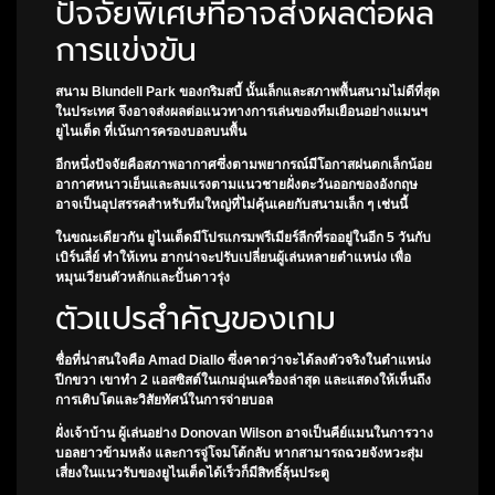
ปัจจัยพิเศษที่อาจส่งผลต่อผล
การแข่งขัน
สนาม Blundell Park ของกริมสบี้ นั้นเล็กและสภาพพื้นสนามไม่ดีที่สุด
ในประเทศ จึงอาจส่งผลต่อแนวทางการเล่นของทีมเยือนอย่างแมนฯ
ยูไนเต็ด ที่เน้นการครองบอลบนพื้น
อีกหนึ่งปัจจัยคือสภาพอากาศซึ่งตามพยากรณ์มีโอกาสฝนตกเล็กน้อย
อากาศหนาวเย็นและลมแรงตามแนวชายฝั่งตะวันออกของอังกฤษ
อาจเป็นอุปสรรคสำหรับทีมใหญ่ที่ไม่คุ้นเคยกับสนามเล็ก ๆ เช่นนี้
ในขณะเดียวกัน ยูไนเต็ดมีโปรแกรมพรีเมียร์ลีกที่รออยู่ในอีก 5 วันกับ
เบิร์นลี่ย์ ทำให้เทน ฮากน่าจะปรับเปลี่ยนผู้เล่นหลายตำแหน่ง เพื่อ
หมุนเวียนตัวหลักและปั้นดาวรุ่ง
ตัวแปรสำคัญของเกม
ชื่อที่น่าสนใจคือ Amad Diallo ซึ่งคาดว่าจะได้ลงตัวจริงในตำแหน่ง
ปีกขวา เขาทำ 2 แอสซิสต์ในเกมอุ่นเครื่องล่าสุด และแสดงให้เห็นถึง
การเติบโตและวิสัยทัศน์ในการจ่ายบอล
ฝั่งเจ้าบ้าน ผู้เล่นอย่าง Donovan Wilson อาจเป็นคีย์แมนในการวาง
บอลยาวข้ามหลัง และการจู่โจมโต้กลับ หากสามารถฉวยจังหวะสุ่ม
เสี่ยงในแนวรับของยูไนเต็ดได้เร็วก็มีสิทธิ์ลุ้นประตู