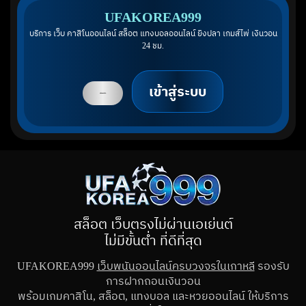
UFAKOREA999
บริการ เว็บ คาสิโนออนไลน์ สล็อต แทงบอลออนไลน์ ยิงปลา เกมส์ไพ่ เงินวอน
24 ชม.
เข้าสู่ระบบ
สมัครสมาชิก
สล็อต เว็บตรงไม่ผ่านเอเย่นต์
ไม่มีขั้นต่ำ ที่ดีที่สุด
UFAKOREA999
เว็บพนันออนไลน์ครบวงจรในเกาหลี
รองรับ
การฝากถอนเงินวอน
พร้อมเกมคาสิโน, สล็อต, แทงบอล และหวยออนไลน์ ให้บริการ