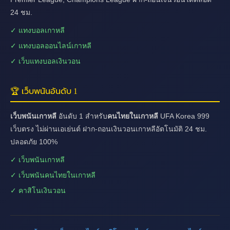
24 ชม.
✓ แทงบอลเกาหลี
✓ แทงบอลออนไลน์เกาหลี
✓ เว็บแทงบอลเงินวอน
🏆 เว็บพนันอันดับ 1
เว็บพนันเกาหลี
อันดับ 1 สำหรับ
คนไทยในเกาหลี
UFA Korea 999
เว็บตรง ไม่ผ่านเอเย่นต์ ฝาก-ถอนเงินวอนเกาหลีอัตโนมัติ 24 ชม.
ปลอดภัย 100%
✓ เว็บพนันเกาหลี
✓ เว็บพนันคนไทยในเกาหลี
✓ คาสิโนเงินวอน