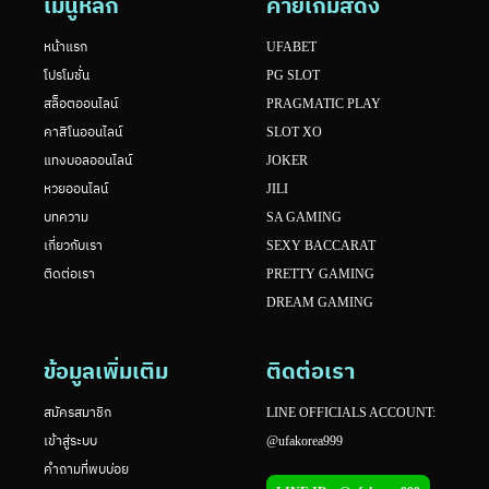
เมนูหลัก
ค่ายเกมส์ดัง
หน้าแรก
UFABET
โปรโมชั่น
PG SLOT
สล็อตออนไลน์
PRAGMATIC PLAY
คาสิโนออนไลน์
SLOT XO
แทงบอลออนไลน์
JOKER
หวยออนไลน์
JILI
บทความ
SA GAMING
เกี่ยวกับเรา
SEXY BACCARAT
ติดต่อเรา
PRETTY GAMING
DREAM GAMING
ข้อมูลเพิ่มเติม
ติดต่อเรา
สมัครสมาชิก
LINE OFFICIALS ACCOUNT:
เข้าสู่ระบบ
@ufakorea999
คำถามที่พบบ่อย