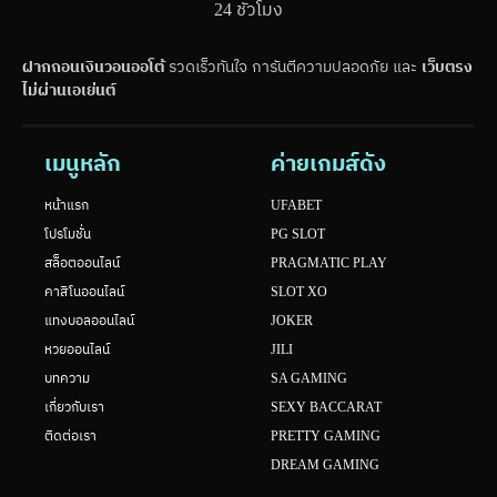
24 ชั่วโมง
ฝากถอนเงินวอนออโต้
รวดเร็วทันใจ การันตีความปลอดภัย และ
เว็บตรง
ไม่ผ่านเอเย่นต์
เมนูหลัก
ค่ายเกมส์ดัง
หน้าแรก
UFABET
โปรโมชั่น
PG SLOT
สล็อตออนไลน์
PRAGMATIC PLAY
คาสิโนออนไลน์
SLOT XO
แทงบอลออนไลน์
JOKER
หวยออนไลน์
JILI
บทความ
SA GAMING
เกี่ยวกับเรา
SEXY BACCARAT
ติดต่อเรา
PRETTY GAMING
DREAM GAMING