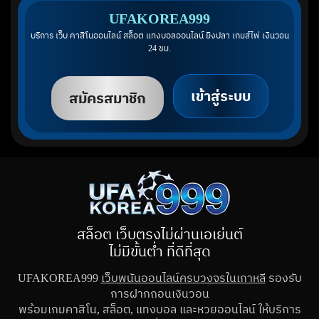
UFAKOREA999
บริการ เว็บ คาสิโนออนไลน์ สล็อต แทงบอลออนไลน์ ยิงปลา เกมส์ไพ่ เงินวอน
24 ชม.
เข้าสู่ระบบ
สมัครสมาชิก
สล็อต เว็บตรงไม่ผ่านเอเย่นต์
ไม่มีขั้นต่ำ ที่ดีที่สุด
UFAKOREA999
เว็บพนันออนไลน์ครบวงจรในเกาหลี
รองรับ
การฝากถอนเงินวอน
พร้อมเกมคาสิโน, สล็อต, แทงบอล และหวยออนไลน์ ให้บริการ