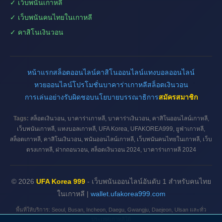
✓ เว็บพนันเกาหลี
✓ เว็บพนันคนไทยในเกาหลี
✓ คาสิโนเงินวอน
หน้าแรก
สล็อตออนไลน์
คาสิโนออนไลน์
แทงบอลออนไลน์
หวยออนไลน์
โปรโมชั่น
บาคาร่าเกาหลี
สล็อตเงินวอน
การเล่นอย่างรับผิดชอบ
นโยบายบรรณาธิการ
สมัครสมาชิก
Tags:
สล็อตเงินวอน, บาคาร่าเกาหลี, บาคาร่าเงินวอน, คาสิโนออนไลน์เกาหลี,
เว็บพนันเกาหลี, แทงบอลเกาหลี, UFA Korea, UFAKOREA999, ยูฟ่าเกาหลี,
สล็อตเกาหลี, คาสิโนเงินวอน, พนันออนไลน์เกาหลี, เว็บพนันคนไทยในเกาหลี, เว็บ
ตรงเกาหลี, ฝากถอนวอน, สล็อตเงินวอน 2024, บาคาร่าเกาหลี 2024
© 2026
UFA Korea 999
- เว็บพนันออนไลน์อันดับ 1 สำหรับคนไทย
ในเกาหลี |
wallet.ufakorea999.com
พื้นที่ให้บริการ: Seoul, Busan, Incheon, Daegu, Gwangju, Daejeon, Ulsan และทั่ว
ประเทศเกาหลีใต้