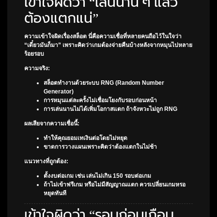
เข้าใจผิดว่า “เล่นนาน ๆ แล้ว
ต้องแตกแน่”
ความเข้าใจผิดเรื่องสล็อต
นี่คือความเชื่อที่หลายคนถือไว้ในใจว่า
“เดี๋ยวมันก็มา” เพราะคิดว่าเกมต้องจ่ายคืนบ้างหลังจากหมุนไปหลาย
ร้อยรอบ
ความจริง:
สล็อตทำงานด้วยระบบ RNG (Random Number
Generator)
การหมุนแต่ละครั้งไม่เชื่อมโยงกับรอบก่อนหน้า
การเล่นนานไม่ได้เพิ่มโอกาสแตก ถ้าจังหวะไม่ถูก RNG
ผลเสียจากความเชื่อนี้:
ทำให้คุณยอมเทเงินต่อโดยไม่หยุด
ขาดการวางแผนเพราะคิดว่าต้องแตกในไม่ช้า
แนวทางที่ถูกต้อง:
ตั้งงบต่อเกม เช่น เล่นไม่เกิน 150 รอบต่อเกม
ถ้าไม่เข้าฟรีเกม หรือไม่มีสัญญาณแตก ควรเปลี่ยนเกมหรอ
หยุดทันที
เข้าใจผิดว่า “รอบก่อนเกือบ