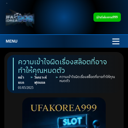
@ufakorea999
MENU
ความเข้าใจผิดเรื่องสล็อตที่อาจ
ทำให้คุณหมดตัว
ความเข้าใจผิดเรื่องสล็อตที่อาจทำให้คุณ
หน้า
>
วิเคราะห์
>
หมดตัว
แรก
ฟุตบอล
01/05/2025