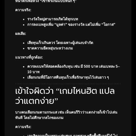
หน้าตักเพื่อหวัง “เข้าฟรีเกมแบบหนัก ๆ”
ความจริง:
รางวัลใหญ่สามารถเกิดได้ทุกเบท
การลงเบทสูงเพิ่ม “มูลค่า” ของรางวัล แต่ไม่เพิ่ม “โอกาส”
ผลเสีย:
เสียทุนเร็วเกินควร โดยเฉพาะผู้เล่นงบจำกัด
ขาดความยืดหยุ่นระหว่างเกม
แนวทางที่ถูกต้อง:
ควรลงเบทให้สอดคล้องกับทุน เช่น มี 500 บาท เล่นเบทละ 5–
10 บาท
เลือกเกมที่มีโอกาสคืนทุนเร็วเพื่อรักษาทุนไว้เล่นยาว ๆ
เข้าใจผิดว่า “เกมไหนฮิต แปล
ว่าแตกง่าย”
บางคนเลือกเกมตามกระแส เช่น เห็นคนรีวิวว่าแตกง่ายก็เข้าไปเล่น
ทันที โดยไม่ศึกษากลไกของเกม
ความจริง: