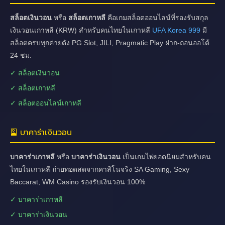
สล็อตเงินวอน
หรือ
สล็อตเกาหลี
คือเกมสล็อตออนไลน์ที่รองรับสกุล
เงินวอนเกาหลี (KRW) สำหรับคนไทยในเกาหลี
UFA Korea 999
มี
สล็อตครบทุกค่ายดัง PG Slot, JILI, Pragmatic Play ฝาก-ถอนออโต้
24 ชม.
✓ สล็อตเงินวอน
✓ สล็อตเกาหลี
✓ สล็อตออนไลน์เกาหลี
🎴 บาคาร่าเงินวอน
บาคาร่าเกาหลี
หรือ
บาคาร่าเงินวอน
เป็นเกมไพ่ยอดนิยมสำหรับคน
ไทยในเกาหลี ถ่ายทอดสดจากคาสิโนจริง SA Gaming, Sexy
Baccarat, WM Casino รองรับเงินวอน 100%
✓ บาคาร่าเกาหลี
✓ บาคาร่าเงินวอน