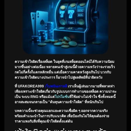
ความเข้าใจผิดเรื่องสล็อต
ในยุคที่เกมสล็อตออนไลน์ได้รับความนิยม
มากขึ้นอย่างต่อเนื่อง หลายคนเข้าสู่เกมนี้ด้วยความหวังว่าจะรวยเร็ว
กดไม่กี่ครั้งก็แตกหลักหมื่น แต่เมื่อความคาดหวังสูงเกินไป บวกกับ
ความเข้าใจผิดบางประการ ก็อาจนำไปสู่ผลลัพธ์ที่น่าผิดหวัง
ที่
UFAKOREA999
เว็บพนันเกาหลี
เราเห็นผู้เล่นมากมายที่พลาดท่า
เพียงเพราะเข้าใจผิดเกี่ยวกับรูปแบบการทำงานของสล็อต ความน่าจะ
เป็น ระบบ RNG หรือแม้แต่
โปรโมชั่น
ที่ใช้อย่างไม่เข้าใจ ซึ่งทั้งหมดนี้
อาจสะสมจนกลายเป็น "ต้นทุนความเข้าใจผิด" ที่หนักเกินไป
บทความนี้จะช่วยคุณแยกแยะความเชื่อผิด ๆ ออกจากความจริง
พร้อมคำแนะนำในการปรับแนวคิด เพื่อป้องกันไม่ให้คุณต้องจ่าย
ราคาแพงกับสิ่งที่คุณเข้าใจผิดตั้งแต่ต้น