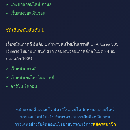
✓ แทงบอลออนไลน์เกาหลี
✓ เว็บแทงบอลเงินวอน
🏆 เว็บพนันอันดับ 1
เว็บพนันเกาหลี
อันดับ 1 สำหรับ
คนไทยในเกาหลี
UFA Korea 999
เว็บตรง ไม่ผ่านเอเย่นต์ ฝาก-ถอนเงินวอนเกาหลีอัตโนมัติ 24 ชม.
ปลอดภัย 100%
✓ เว็บพนันเกาหลี
✓ เว็บพนันคนไทยในเกาหลี
✓ คาสิโนเงินวอน
หน้าแรก
สล็อตออนไลน์
คาสิโนออนไลน์
แทงบอลออนไลน์
หวยออนไลน์
โปรโมชั่น
บาคาร่าเกาหลี
สล็อตเงินวอน
การเล่นอย่างรับผิดชอบ
นโยบายบรรณาธิการ
สมัครสมาชิก