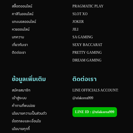
สล็อตออนไลน์
PRAGMATIC PLAY
คาสิโนออนไลน์
SLOT XO
แทงบอลออนไลน์
JOKER
หวยออนไลน์
JILI
บทความ
SA GAMING
เกี่ยวกับเรา
SEXY BACCARAT
ติดต่อเรา
PRETTY GAMING
DREAM GAMING
ข้อมูลเพิ่มเติม
ติดต่อเรา
สมัครสมาชิก
LINE OFFICIALS ACCOUNT:
เข้าสู่ระบบ
@ufakorea999
คำถามที่พบบ่อย
LINE ID : @ufakorea999
นโยบายความเป็นส่วนตัว
ข้อตกลงและเงื่อนไข
นโยบายคุกกี้