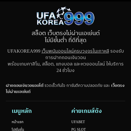
สล็อต เว็บตรงไม่ผ่านเอเย่นต์
ไม่มีขั้นต่ำ ที่ดีที่สุด
UFAKOREA999
เว็บพนันออนไลน์ครบวงจรในเกาหลี
รองรับ
การฝากถอนเงินวอน
พร้อมเกมคาสิโน, สล็อต, แทงบอล และหวยออนไลน์ ให้บริการ
24 ชั่วโมง
ฝากถอนเงินวอนออโต้
รวดเร็วทันใจ การันตีความปลอดภัย และ
เว็บตรง
ไม่ผ่านเอเย่นต์
เมนูหลัก
ค่ายเกมส์ดัง
หน้าแรก
UFABET
โปรโมชั่น
PG SLOT