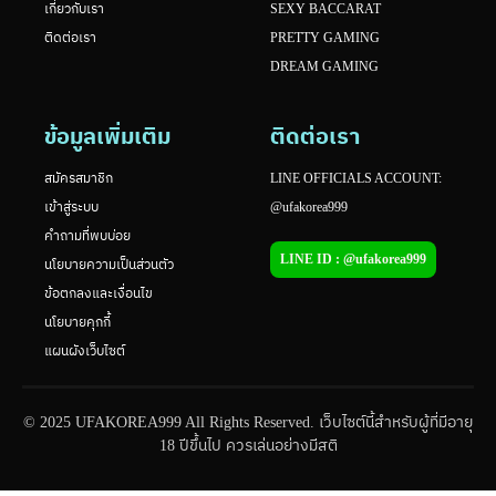
เกี่ยวกับเรา
SEXY BACCARAT
ติดต่อเรา
PRETTY GAMING
DREAM GAMING
ข้อมูลเพิ่มเติม
ติดต่อเรา
สมัครสมาชิก
LINE OFFICIALS ACCOUNT:
เข้าสู่ระบบ
@ufakorea999
คำถามที่พบบ่อย
LINE ID : @ufakorea999
นโยบายความเป็นส่วนตัว
ข้อตกลงและเงื่อนไข
นโยบายคุกกี้
แผนผังเว็บไซต์
© 2025 UFAKOREA999 All Rights Reserved. เว็บไซต์นี้สำหรับผู้ที่มีอายุ
18 ปีขึ้นไป ควรเล่นอย่างมีสติ