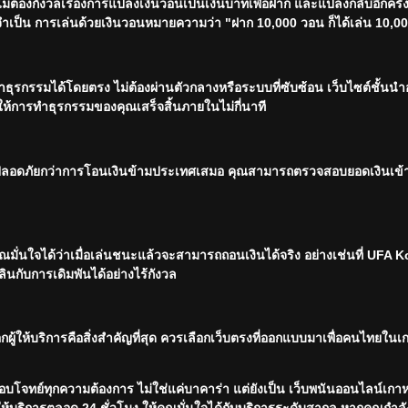
ุณไม่ต้องกังวลเรื่องการแปลงเงินวอนเป็นเงินบาทเพื่อฝาก และแปลงกลับอีกครั้
่จำเป็น การเล่นด้วยเงินวอนหมายความว่า "
ฝาก 10,000 วอน ก็ได้เล่น 10,0
รกรรมได้โดยตรง ไม่ต้องผ่านตัวกลางหรือระบบที่ซับซ้อน เว็บไซต์ชั้นนำ
ห้การทำธุรกรรมของคุณเสร็จสิ้นภายในไม่กี่นาที
ลอดภัยกว่าการโอนเงินข้ามประเทศเสมอ
คุณสามารถตรวจสอบยอดเงินเข้าอ
ห้คุณมั่นใจได้ว่าเมื่อเล่นชนะแล้วจะสามารถถอนเงินได้จริง อย่างเช่นที่ UFA K
นกับการเดิมพันได้อย่างไร้กังวล
กผู้ให้บริการคือสิ่งสำคัญที่สุด ควรเลือกเว็บตรงที่ออกแบบมาเพื่อคนไทยใน
ตอบโจทย์ทุกความต้องการ ไม่ใช่แค่บาคาร่า แต่ยังเป็น
เว็บพนันออนไลน์เกาหล