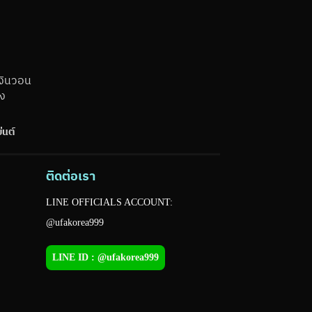
งินวอน
มง
่นต์
ติดต่อเรา
LINE OFFICIALS ACCOUNT:
@ufakorea999
LINE ID : @ufakorea999