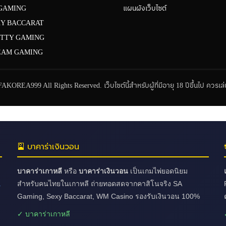
GAMING
แผนผังเว็บไซต์
XY BACCARAT
ETTY GAMING
EAM GAMING
KOREA999 All Rights Reserved. เว็บไซต์นี้สำหรับผู้ที่มีอายุ 18 ปีขึ้นไป ควรเล่
🎴 บาคาร่าเงินวอน
บาคาร่าเกาหลี
หรือ
บาคาร่าเงินวอน
เป็นเกมไพ่ยอดนิยม
a
สำหรับคนไทยในเกาหลี ถ่ายทอดสดจากคาสิโนจริง SA
Gaming, Sexy Baccarat, WM Casino รองรับเงินวอน 100%
✓ บาคาร่าเกาหลี