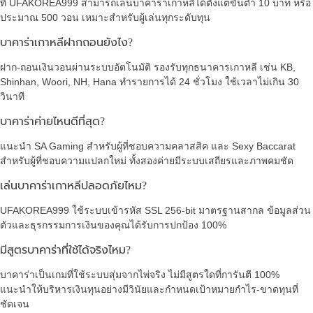
ที่ UFAKOREA999 สามารถเล่นบาคาร่าเกาหลีได้ตั้งแต่ขั้นต่ำ 10 บาท หรือ
ประมาณ 500 วอน เหมาะสำหรับผู้เล่นทุกระดับทุน
บาคาร่าเกาหลีฝากถอนยังไง?
ฝาก-ถอนเงินวอนผ่านระบบอัตโนมัติ รองรับทุกธนาคารเกาหลี เช่น KB,
Shinhan, Woori, NH, Hana ทำรายการได้ 24 ชั่วโมง ใช้เวลาไม่เกิน 30
วินาที
บาคาร่าค่ายไหนดีที่สุด?
แนะนำ SA Gaming สำหรับผู้ที่ชอบความคลาสสิค และ Sexy Baccarat
สำหรับผู้ที่ชอบความแปลกใหม่ ทั้งสองค่ายมีระบบเสถียรและภาพคมชัด
เล่นบาคาร่าเกาหลีปลอดภัยไหม?
UFAKOREA999 ใช้ระบบเข้ารหัส SSL 256-bit มาตรฐานสากล ข้อมูลส่วน
ตัวและธุรกรรมการเงินของคุณได้รับการปกป้อง 100%
มีสูตรบาคาร่าที่ใช้ได้จริงไหม?
บาคาร่าเป็นเกมที่ใช้ระบบสุ่มจากไพ่จริง ไม่มีสูตรใดที่การันตี 100%
แนะนำให้บริหารเงินทุนอย่างมีวินัยและกำหนดเป้าหมายกำไร-ขาดทุนที่
ชัดเจน