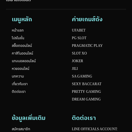
เมนูหลัก
ค่ายเกมส์ดัง
หน้าแรก
UFABET
โปรโมชั่น
PG SLOT
สล็อตออนไลน์
PRAGMATIC PLAY
คาสิโนออนไลน์
SLOT XO
แทงบอลออนไลน์
JOKER
หวยออนไลน์
JILI
บทความ
SA GAMING
เกี่ยวกับเรา
SEXY BACCARAT
ติดต่อเรา
PRETTY GAMING
DREAM GAMING
ข้อมูลเพิ่มเติม
ติดต่อเรา
สมัครสมาชิก
LINE OFFICIALS ACCOUNT: