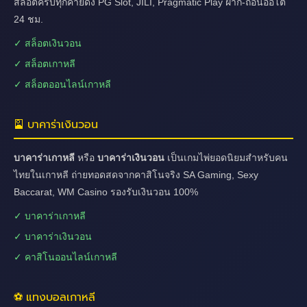
สล็อตครบทุกค่ายดัง PG Slot, JILI, Pragmatic Play ฝาก-ถอนออโต้
24 ชม.
✓ สล็อตเงินวอน
✓ สล็อตเกาหลี
✓ สล็อตออนไลน์เกาหลี
🎴 บาคาร่าเงินวอน
บาคาร่าเกาหลี
หรือ
บาคาร่าเงินวอน
เป็นเกมไพ่ยอดนิยมสำหรับคน
ไทยในเกาหลี ถ่ายทอดสดจากคาสิโนจริง SA Gaming, Sexy
Baccarat, WM Casino รองรับเงินวอน 100%
✓ บาคาร่าเกาหลี
✓ บาคาร่าเงินวอน
✓ คาสิโนออนไลน์เกาหลี
⚽ แทงบอลเกาหลี