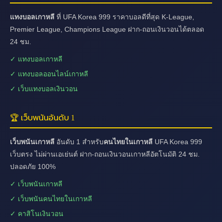
แทงบอลเกาหลี
ที่ UFA Korea 999 ราคาบอลดีที่สุด K-League,
Premier League, Champions League ฝาก-ถอนเงินวอนได้ตลอด
24 ชม.
✓ แทงบอลเกาหลี
✓ แทงบอลออนไลน์เกาหลี
✓ เว็บแทงบอลเงินวอน
🏆 เว็บพนันอันดับ 1
เว็บพนันเกาหลี
อันดับ 1 สำหรับ
คนไทยในเกาหลี
UFA Korea 999
เว็บตรง ไม่ผ่านเอเย่นต์ ฝาก-ถอนเงินวอนเกาหลีอัตโนมัติ 24 ชม.
ปลอดภัย 100%
✓ เว็บพนันเกาหลี
✓ เว็บพนันคนไทยในเกาหลี
✓ คาสิโนเงินวอน