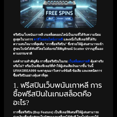
ฟรีสปินเว็บพนันเกาหลี
เกมสล็อตออนไลน์เป็นเกมที่ได้รับความนิยม
สูงสุดในวงการ
คาสิโนออนไลน์เกาหลี
และหนึ่งในฟีเจอร์ที่ได้รับ
ความสนใจมากที่สุดคือ
"การซื้อฟรีสปิน"
ซึ่งช่วยให้ผู้เล่นสามารถเข้า
สู่รอบโบนัสได้ทันทีโดยไม่ต้องรอให้สัญลักษณ์ Scatter ปรากฏขึ้นเอง
ตามธรรมชาติ
แต่คำถามสำคัญคือ
การซื้อฟรีสปินในเกม
เว็บ
สล็อตเกาหลี
คุ้มค่าจริง
หรือไม่?
หรือเป็นเพียงฟีเจอร์ที่ทำให้ผู้เล่นเสียเงินมากขึ้น วันนี้
UFAKOREA999
จะพาคุณมาวิเคราะห์ข้อดี-ข้อเสีย และเทคนิคการ
ซื้อฟรีสปินอย่างคุ้มค่าที่สุด
1. ฟรีสปินเว็บพนันเกาหลี การ
ซื้อฟรีสปินในเกมสล็อตคือ
อะไร?
การซื้อฟรีสปิน (Buy Feature) เป็นฟีเจอร์พิเศษที่ให้ผู้เล่นสามารถ