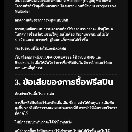
เกมสล็อตที่มีฟีเจอร์ซื้อฟรีสปินมักมี
Multiplier (ตัวคูณ)
ที่ช่วยเพิ่ม
โอกาสทำกำไรสูงขึ้นหลายเท่า โดยเฉพาะเกมที่มีระบบ
Progressive
Multiplier
ลดความเสี่ยงจากการหมุนแบบปกติ
การหมุนสล็อตแบบธรรมดาอาจต้องใช้เวลานานกว่าจะเข้าสู่โหมด
โบนัส
การซื้อฟรีสปินช่วยให้ผู้เล่นไม่ต้องเสี่ยงกับการหมุนที่ไม่ได้
รางวัล
และสามารถเข้าสู่โหมดแจ็คพอตได้เร็วขึ้น
รองรับระบบที่โปร่งใสและปลอดภัย
เว็บสล็อตเกาหลีเช่น
UFAKOREA999
ใช้
ระบบ RNG และ
Blockchain
เพื่อให้มั่นใจว่าการซื้อฟรีสปิน
ไม่มีการโกงและให้ผล
ตอบแทนที่ยุติธรรม
3. ข้อเสียของการซื้อฟรีสปิน
ต้องจ่ายเงินเพิ่มในการเล่น
การซื้อฟรีสปินต้องใช้เครดิตเพิ่มเติม ซึ่งอาจทำให้ต้นทุนการเดิมพัน
สูงขึ้น
หากไม่มีการวางแผนงบประมาณที่ดี อาจทำให้เงินหมดเร็วกว่า
ที่คาดไว้
ไม่มีการรับประกันว่าจะได้กำไรทุกครั้ง
แม้ว่าการซื้อฟรีสปินจะช่วยให้เข้าสู่รอบโบนัสได้เร็วขึ้น
แต่ไม่ได้