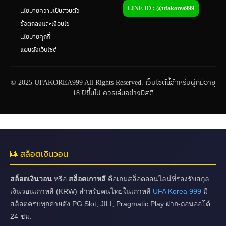
LINE ID : @ufakorea999
นโยบายความเป็นส่วนตัว
ข้อตกลงและเงื่อนไข
นโยบายคุกกี้
แผนผังเว็บไซต์
© 2025 UFAKOREA999 All Rights Reserved. เว็บไซต์นี้สำหรับผู้ที่มีอายุ
18 ปีขึ้นไป ควรเล่นอย่างมีสติ
🎰 สล็อตเงินวอน
สล็อตเงินวอน
หรือ
สล็อตเกาหลี
คือเกมสล็อตออนไลน์ที่รองรับสกุล
เงินวอนเกาหลี (KRW) สำหรับคนไทยในเกาหลี
UFA Korea 999
มี
สล็อตครบทุกค่ายดัง PG Slot, JILI, Pragmatic Play ฝาก-ถอนออโต้
24 ชม.