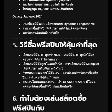
ซื้อฟรีสปินพร้อมตัวคูณพิเศษสูงสุด x20
รองรับการหมุนวงล้อแบบ Infinity Reels
โบนัสสูงสุด 10,000x เท่าของเงินเดิมพัน
Galaxy Jackpot 2024
เกมสล็อตที่มีระบบแจ็คพอตแบบ Dynamic Progressive
สามารถซื้อฟรีสปินที่เพิ่มโอกาสได้รับแจ็คพอตพิเศษ
รองรับการเดิมพันด้วยคริปโต
5. วิธีซื้อฟรีสปินให้คุ้มค่าที่สุด
เลือกเกมที่มี RTP สูงกว่า 96%
– เกมที่มี RTP สูงมักให้ผล
ตอบแทนที่ดีกว่าในระยะยาว
เลือกเกมที่มีตัวคูณในรอบโบนัส
– ควรเลือกเกมที่มี Multiplier
เพื่อเพิ่มโอกาสรับเงินรางวัลใหญ่
กำหนดงบประมาณให้ชัดเจน
– ควรตั้งงบสำหรับการซื้อฟรีส
ปินและไม่ควรใช้เงินเกินแผน
ลองเล่นโหมดทดลองก่อน
– เว็บ UFAKOREA999 มีโหมด
ทดลองให้ลองซื้อฟรีสปินก่อนเดิมพันจริง
6. ทำไมต้องเล่นสล็อตซื้อ
ฟรีสปินกับ