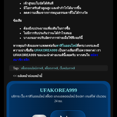
เข้าสู่รอบโบนัสได้ทันที
มีโอกาสรับตัวคูณสูง และทำกำไรได้มากขึ้น
ลดความเสี่ยงจากการหมุนธรรมดาที่ไม่ได้รางวัล
ข้อเสีย
ต้องมีงบประมาณเพิ่มเติมในการซื้อ
ไม่มีการรับประกันว่าจะได้กำไรเสมอ
บางเกมอาจปรับอัตราการจ่ายเมื่อใช้ฟีเจอร์นี้
หากคุณกำลังมองหาแพลตฟอร์ม
คาสิโนออนไลน์
ที่ครบวงจรและมี
ความน่าเชื่อถือ
UFAKOREA999
เป็นทางเลือกที่ไม่ควรพลาด! เรา
UFAKOREA999 ขอแนะนำค่ายเกมส์นี้เลยครับ หากสนใจ
สมัคร
สมาชิก คลิก
Tags :
สล็อตออนไลน์เกาหลี
,
สล็อตเกาหลี
,
เว็บพนันเกาหลี
<< กลับหน้าก่อนหน้านี้
UFAKOREA999
บริการ เว็บ คาสิโนออนไลน์ สล็อต แทงบอลออนไลน์ ยิงปลา เกมส์ไพ่ เงินวอน
24 ชม.