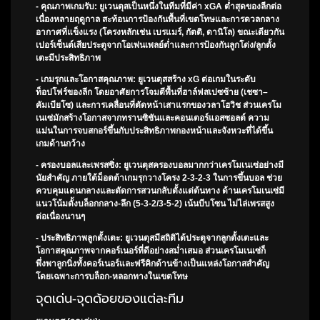
- คุณภาพเกมรับ: ยูเวนตุสเป็นหนึ่งในทีมที่มีค่า xGA ต่ำสุดของลีกต่อ
เนื่องหลายฤดูกาล สะท้อนการป้องกันพื้นที่เขตโทษและการดวลกลาง
อากาศที่แข็งแรง (โครงหลักเช่น เบรแมร์, กัตติ, ดานิโล) ขณะเดียวกัน
เปอร์เซ็นต์เสียประตูจากโอเพ่นเพลย์ต่ำและการป้องกันลูกโด่ง/ลูกตั้ง
เตะมีประสิทธิภาพ
- เกมรุกและโอกาสคุณภาพ: ยูเวนตุสสร้าง xG ต่อเกมในระดับ
ท็อปโฟร์ของลีก โดยอาศัยการโจมตีพื้นที่ฮาล์ฟสเปซซ้าย (เชซา–
คัมเบียโซ) และการเคลื่อนที่ตัดหน้าเสาแรกของวลาโฮวิช ส่วนเครโม
เนเซ่มักสร้างโอกาสจากทรานซิชันและคอนเตอร์แอสซอลต์ ความ
แม่นในการจบสกอร์ขึ้นกับประสิทธิภาพกองหน้าและจังหวะที่ได้ขึ้น
เกมด้านกว้าง
- ครองบอลและเพรสซิ่ง: ยูเวนตุสครองบอลมากกว่าเครโมเนเซ่อย่างมี
นัยสำคัญ ภายใต้ม็อตต้าเกมรุกวางโครง 2-3-2-3 ในการขึ้นบอล ช่วย
ควบคุมแดนกลางและตัดการสวนกลับตั้งแต่ต้นทาง ด้านเครโมเนเซ่มี
แนวโน้มตั้งบล็อกกลาง-ลึก (5-3-2/3-5-2) เน้นบีบโซน ไม่ไล่เพรสสูง
ต่อเนื่องนานๆ
- ประสิทธิภาพลูกตั้งเตะ: ยูเวนตุสมีสถิติได้ประตูจากลูกตั้งเตะและ
โอกาสคุณภาพจากคอร์เนอร์ที่ดีอย่างสม่ำเสมอ ส่วนเครโมเนเซ่ก็
พึ่งพาลูกนิ่งทั้งคอร์เนอร์และฟรีคิกด้านข้างเป็นแหล่งโอกาสสำคัญ
โดยเฉพาะการบล็อก-หลอกทางในเขตโทษ
จุดเด่น-จุดด้อยของแต่ละทีม