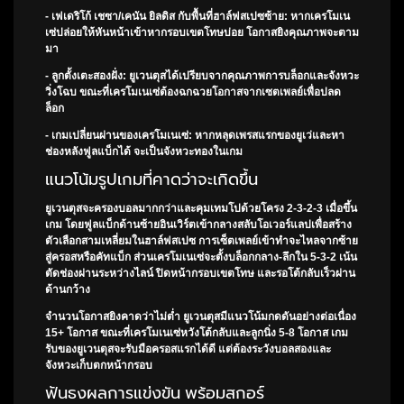
- เฟเดริโก้ เชซา/เคนัน ยิลดิส กับพื้นที่ฮาล์ฟสเปซซ้าย: หากเครโมเน
เซ่ปล่อยให้หันหน้าเข้าหากรอบเขตโทษบ่อย โอกาสยิงคุณภาพจะตาม
มา
- ลูกตั้งเตะสองฝั่ง: ยูเวนตุสได้เปรียบจากคุณภาพการบล็อกและจังหวะ
วิ่งโฉบ ขณะที่เครโมเนเซ่ต้องฉกฉวยโอกาสจากเซตเพลย์เพื่อปลด
ล็อก
- เกมเปลี่ยนผ่านของเครโมเนเซ่: หากหลุดเพรสแรกของยูเว่และหา
ช่องหลังฟูลแบ็กได้ จะเป็นจังหวะทองในเกม
แนวโน้มรูปเกมที่คาดว่าจะเกิดขึ้น
ยูเวนตุสจะครองบอลมากกว่าและคุมเทมโปด้วยโครง 2-3-2-3 เมื่อขึ้น
เกม โดยฟูลแบ็กด้านซ้ายอินเวิร์ตเข้ากลางสลับโอเวอร์แลปเพื่อสร้าง
ตัวเลือกสามเหลี่ยมในฮาล์ฟสเปซ การเซ็ตเพลย์เข้าทำจะไหลจากซ้าย
สู่ครอสหรือคัทแบ็ก ส่วนเครโมเนเซ่จะตั้งบล็อกกลาง-ลึกใน 5-3-2 เน้น
ตัดช่องผ่านระหว่างไลน์ ปิดหน้ากรอบเขตโทษ และรอโต้กลับเร็วผ่าน
ด้านกว้าง
จำนวนโอกาสยิงคาดว่าไม่ต่ำ ยูเวนตุสมีแนวโน้มกดดันอย่างต่อเนื่อง
15+ โอกาส ขณะที่เครโมเนเซ่หวังโต้กลับและลูกนิ่ง 5-8 โอกาส เกม
รับของยูเวนตุสจะรับมือครอสแรกได้ดี แต่ต้องระวังบอลสองและ
จังหวะเก็บตกหน้ากรอบ
ฟันธงผลการแข่งขัน พร้อมสกอร์