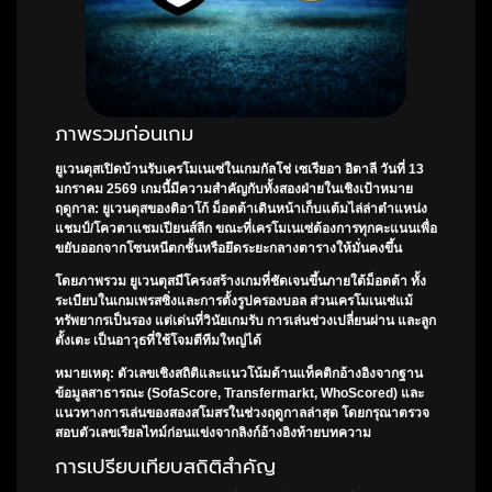
ภาพรวมก่อนเกม
ยูเวนตุสเปิดบ้านรับเครโมเนเซ่ในเกมกัลโช่ เซเรียอา อิตาลี วันที่ 13
มกราคม 2569 เกมนี้มีความสำคัญกับทั้งสองฝ่ายในเชิงเป้าหมาย
ฤดูกาล: ยูเวนตุสของติอาโก้ ม็อตต้าเดินหน้าเก็บแต้มไล่ล่าตำแหน่ง
แชมป์/โควตาแชมเปียนส์ลีก ขณะที่เครโมเนเซ่ต้องการทุกคะแนนเพื่อ
ขยับออกจากโซนหนีตกชั้นหรือยึดระยะกลางตารางให้มั่นคงขึ้น
โดยภาพรวม ยูเวนตุสมีโครงสร้างเกมที่ชัดเจนขึ้นภายใต้ม็อตต้า ทั้ง
ระเบียบในเกมเพรสซิ่งและการตั้งรูปครองบอล ส่วนเครโมเนเซ่แม้
ทรัพยากรเป็นรอง แต่เด่นที่วินัยเกมรับ การเล่นช่วงเปลี่ยนผ่าน และลูก
ตั้งเตะ เป็นอาวุธที่ใช้โจมตีทีมใหญ่ได้
หมายเหตุ: ตัวเลขเชิงสถิติและแนวโน้มด้านแท็คติกอ้างอิงจากฐาน
ข้อมูลสาธารณะ (SofaScore, Transfermarkt, WhoScored) และ
แนวทางการเล่นของสองสโมสรในช่วงฤดูกาลล่าสุด โดยกรุณาตรวจ
สอบตัวเลขเรียลไทม์ก่อนแข่งจากลิงก์อ้างอิงท้ายบทความ
การเปรียบเทียบสถิติสำคัญ