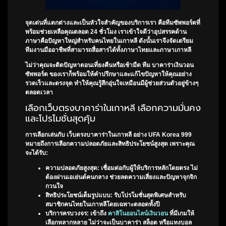
จุดเด่นที่แตกต่างและเป็นหัวใจสำคัญของบริการเรา คือทีมซัพพอร์ตที่
พร้อมช่วยเหลือคุณตลอด 24 ชั่วโมง เราเข้าใจดีว่าอุปสรรคด้าน
ภาษาคือปัญหาใหญ่สำหรับคนไทยในเกาหลี ดังนั้นเราจึงจัดเตรียม
ทีมงานมืออาชีพที่สามารถสื่อสารได้ทั้งภาษาไทยและภาษาเกาหลี
ไม่ว่าคุณจะติดปัญหาตอนเที่ยงคืนหรือเช้ามืด ทีม บาคาร่าเงินวอน
ซัพพอร์ต ของเราก็พร้อมให้คำปรึกษาและแก้ไขปัญหาให้คุณอย่าง
รวดเร็วและตรงจุด ทำให้คุณรู้สึกอุ่นใจเหมือนมีผู้ช่วยส่วนตัวอยู่ข้างๆ
ตลอดเวลา
เลือกเว็บตรงบาคาร่าในเกาหลี เลือกความมั่นคง
และโปรโมชั่นสุดคุ้ม
การเลือกเล่นกับ
เว็บตรงบาคาร่าในเกาหลี
อย่าง UFA Korea 999
หมายถึงการเลือกความปลอดภัยและสิทธิประโยชน์สูงสุด เพราะคุณ
จะได้รับ:
ความปลอดภัยสูงสุด:
เชื่อมต่อกับผู้ให้บริการหลักโดยตรง ไม่
ต้องผ่านเอเย่นต์คนกลาง ช่วยลดความเสี่ยงและปัญหาจุกจิก
กวนใจ
สิทธิประโยชน์เต็มรูปแบบ:
รับโปรโมชั่นสุดพิเศษสำหรับ
สมาชิกคนไทยในเกาหลีโดยเฉพาะตลอดทั้งปี
บริการครบวงจร:
เข้าถึง
คาสิโนออนไลน์เงินวอน
ที่มีเกมให้
เลือกหลากหลาย ไม่ว่าจะเป็นบาคาร่า สล็อต หรือแทงบอล