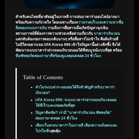
สำหรับคนไทยที่อาศัยอยู่ในเกาหลี การเล่นบาคาร่าออนไลน์อาจมา
พร้อมกับความกังวลใจ โดยเฉพาะเรื่อง
ความรวดเร็วและความน่าเชื่อ
ถือของระบบการเงิน
รวมถึงการสื่อสารเมื่อเกิดปัญหาฉุกเฉิน
สถานการณ์ที่ต้องการความช่วยเหลือด่วนเกี่ยวกับ
บาคาร่าเงินวอน
แต่กลับต้องรอการตอบกลับนานๆ หรือสื่อสารไม่เข้าใจ คือฝันร้ายที่
ไม่มีใครอยากเจอ UFA Korea 999 เข้าใจปัญหานี้อย่างลึกซึ้ง จึงได้
พัฒนาระบบบาคาร่าฝากถอนเงินวอนออโต้ที่สมบูรณ์แบบที่สุด พร้อม
ทีมซัพพอร์ตสองภาษาที่พร้อมดูแลคุณตลอด 24 ชั่วโมง
Table of Contents
ทำไมระบบฝาก-ถอนออโต้จึงสำคัญสำหรับบาคาร่า
เงินวอน?
UFA Korea 999: ระบบบาคาร่าฝากถอนเงินวอนออ
โต้ที่เร็วและปลอดภัยที่สุด
ปัญหาติดขัด? เรามี "บาคาร่าเงินวอน ซัพพอร์ต"
สองภาษาตลอด 24 ชั่วโมง
เลือกเว็บตรงบาคาร่าในเกาหลี เลือกความมั่นคงและ
โปรโมชั่น
สุดคุ้ม