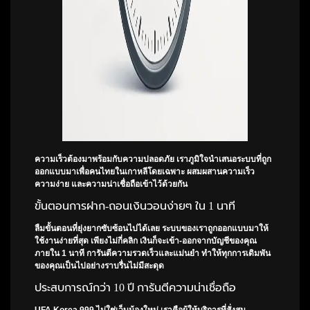
ความเร็วต้องมาพร้อมกับความปลอดภัย เราภูมิใจนำเสนอระบบที่ถูก
ออกแบบมาเพื่อคนไทยในเกาหลีโดยเฉพาะ ผสมผสานความเร็ว
ความง่าย และความน่าเชื่อถือเข้าไว้ด้วยกัน
ขั้นตอนการฝาก-ถอนเงินวอนง่ายๆ ใน 1 นาที
ลืมขั้นตอนที่ยุ่งยากซับซ้อนไปได้เลย ระบบของเราถูกออกแบบมาให้
ใช้งานง่ายที่สุด เพียงไม่กี่คลิก เงินก็จะเข้า-ออกจากบัญชีของคุณ
ภายใน 1 นาที การันตีความรวดเร็วและแม่นยำ ทำให้ทุกการเดิมพัน
ของคุณเป็นไปอย่างราบรื่นไม่มีสะดุด
ประสบการณ์กว่า 10 ปี การันตีความน่าเชื่อถือ
UFA Korea 999 ไม่ใช่เว็บน้องใหม่ เราคือผู้ให้บริการที่สั่งสม