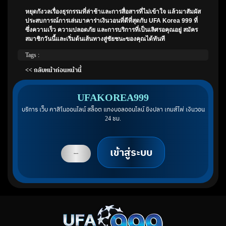
หยุดกังวลเรื่องธุรกรรมที่ล่าช้าและการสื่อสารที่ไม่เข้าใจ แล้วมาสัมผัส
ประสบการณ์การเล่นบาคาร่าเงินวอนที่ดีที่สุดกับ UFA Korea 999 ที่
ซึ่งความเร็ว ความปลอดภัย และการบริการที่เป็นเลิศรอคุณอยู่ สมัคร
สมาชิกวันนี้และเริ่มต้นเส้นทางสู่ชัยชนะของคุณได้ทันที
Tags :
<< กลับหน้าก่อนหน้านี้
UFAKOREA999
บริการ เว็บ คาสิโนออนไลน์ สล็อต แทงบอลออนไลน์ ยิงปลา เกมส์ไพ่ เงินวอน
24 ชม.
เข้าสู่ระบบ
สมัครสมาชิก