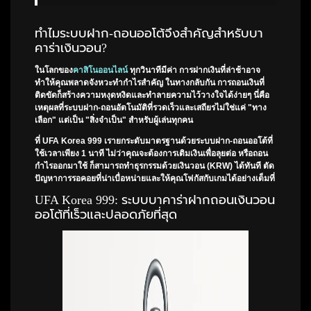
ทำไมระบบฝาก-ถอนออโต้จึงสำคัญสำหรับบา
คาร่าเงินวอน?
ในโลกของ
คาสิโนออนไลน์
ทุกวินาทีมีค่า การฝากเงินที่ล่าช้าอาจ
ทำให้คุณพลาดจังหวะทำกำไรสำคัญ ในทางกลับกัน การถอนเงินที่
ติดขัดก็สร้างความหงุดหงิดและทำลายความไว้วางใจได้ง่ายๆ นี่คือ
เหตุผลที่ระบบฝาก-ถอนอัตโนมัติที่รวดเร็วและเสถียรไม่ใช่แค่ "ทาง
เลือก" แต่เป็น "สิ่งจำเป็น" สำหรับผู้เล่นทุกคน
ที่ UFA Korea 999 เรายกระดับมาตรฐานด้วย
ระบบฝาก-ถอนออโต้ที่
ใช้เวลาเพียง 1 นาที
ไม่ว่าคุณจะต้องการเติมเงินเพื่อลุยต่อ หรือถอน
กำไรออกมาใช้ ก็สามารถทำธุรกรรมด้วยเงินวอน (KRW) ได้ทันที ตัด
ปัญหาการรอคอยที่น่าเบื่อหน่ายและให้คุณโฟกัสกับเกมได้อย่างเต็มที่
UFA Korea 999: ระบบบาคาร่าฝากถอนเงินวอน
ออโต้ที่เร็วและปลอดภัยที่สุด