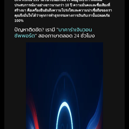
ประสบการณ์มาอย่างยาวนานกว่า 10 ปี
ความมั่นคงและชื่อเสียงที่
สร้างมา คือเครื่องยืนยันถึงความโปร่งใสและความน่าเชื่อถือของเรา
คุณจึงมั่นใจได้ว่าทุกการทำธุรกรรมทางการเงินกับเรานั้นปลอดภัย
100%
ปัญหาติดขัด? เรามี "
บาคาร่าเงินวอน
ซัพพอร์ต
" สองภาษาตลอด 24 ชั่วโมง