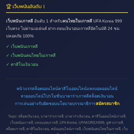
🏆 เว็บพนันอันดับ 1
เว็บพนันเกาหลี
อันดับ 1 สำหรับ
คนไทยในเกาหลี
UFA Korea 999
เว็บตรง ไม่ผ่านเอเย่นต์ ฝาก-ถอนเงินวอนเกาหลีอัตโนมัติ 24 ชม.
ปลอดภัย 100%
✓ เว็บพนันเกาหลี
✓ เว็บพนันคนไทยในเกาหลี
✓ คาสิโนเงินวอน
หน้าแรก
สล็อตออนไลน์
คาสิโนออนไลน์
แทงบอลออนไลน์
หวยออนไลน์
โปรโมชั่น
บาคาร่าเกาหลี
สล็อตเงินวอน
การเล่นอย่างรับผิดชอบ
นโยบายบรรณาธิการ
สมัครสมาชิก
Tags:
สล็อตเงินวอน, บาคาร่าเกาหลี, บาคาร่าเงินวอน, คาสิโนออนไลน์เกาหลี,
เว็บพนันเกาหลี, แทงบอลเกาหลี, UFA Korea, UFAKOREA999, ยูฟ่าเกาหลี,
สล็อตเกาหลี, คาสิโนเงินวอน, พนันออนไลน์เกาหลี, เว็บพนันคนไทยในเกาหลี, เว็บ