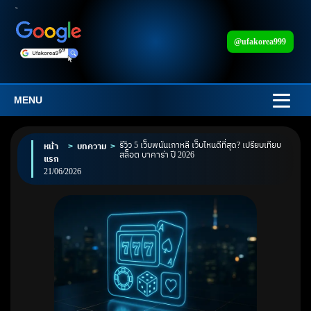
@ufakorea999
MENU
รีวิว 5 เว็บพนันเกาหลี เว็บไหนดีที่สุด? เปรียบเทียบ
หน้า
>
บทความ
>
สล็อต บาคาร่า ปี 2026
แรก
21/06/2026