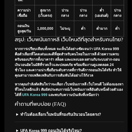
ความน่า
สูงมาก
ปาน
ปาน
ต่ำ
ปาน
เชื่อถือ
(เว็บตรง)
กลาง
กลาง
(เอเย่นต์)
กลาง
ถอนเงิน
1,000,000
ไม่ระบุ
ต่ำ
ต่ำมาก
ต่ำ
สูงสุด/วัน
สรุป: เว็บพนันเกาหลี เว็บไหนดีที่สุดสำหรับคนไทย?
จากการเปรียบเทียบทั้งหมด จะเห็นได้อย่างชัดเจนว่า
UFA Korea 999
คือตัวเลือกที่โดดเด่นและดีที่สุดสำหรับคนไทยในเกาหลี
ด้วยความครบ
ครันของบริการทั้งบาคาร่า สล็อต และแทงบอล ผสานกับระบบฝาก-ถอน
เงินวอนอัตโนมัติที่รวดเร็วและปลอดภัย พร้อมทีมงานดูแลตลอด 24
ชั่วโมง และความน่าเชื่อถือระดับสากลที่การันตีการถอนเงินได้จริง ทำให้
คุณสามารถเพลิดเพลินกับการเดิมพันได้อย่างไร้กังวล
หากคุณกำลังตัดสินใจว่าจะเลือก
เว็บพนันเกาหลี เว็บไหนดี
ไม่ต้องมองหา
ที่ไหนไกลอีกแล้ว สัมผัสประสบการณ์เว็บพนันเกาหลีอันดับหนึ่งด้วยตัวเอง
ได้ที่
UFA Korea 999
และพบกับความบันเทิงที่เหนือกว่า
คำถามที่พบบ่อย (FAQ)
ทำไมต้องเลือกเว็บพนันที่รองรับเงินวอนโดยตรง?
UFA Korea 999 ถอนเงินได้จริงไหม?