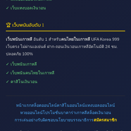
✓ เว็บแทงบอลเงินวอน
🏆 เว็บพนันอันดับ 1
เว็บพนันเกาหลี
อันดับ 1 สำหรับ
คนไทยในเกาหลี
UFA Korea 999
เว็บตรง ไม่ผ่านเอเย่นต์ ฝาก-ถอนเงินวอนเกาหลีอัตโนมัติ 24 ชม.
ปลอดภัย 100%
✓ เว็บพนันเกาหลี
✓ เว็บพนันคนไทยในเกาหลี
✓ คาสิโนเงินวอน
หน้าแรก
สล็อตออนไลน์
คาสิโนออนไลน์
แทงบอลออนไลน์
หวยออนไลน์
โปรโมชั่น
บาคาร่าเกาหลี
สล็อตเงินวอน
การเล่นอย่างรับผิดชอบ
นโยบายบรรณาธิการ
สมัครสมาชิก