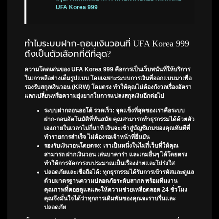
UFA Korea 999
ทำไมระบบฝาก-ถอนเงินวอนที่ UFA Korea 999
ถึงเป็นตัวเลือกที่ดีที่สุด?
ความโดดเด่นของ UFA Korea 999 คือการเป็นเว็บพนันที่ให้บริการ
ในเกาหลีอย่างเต็มรูปแบบ โดยเฉพาะระบบการเงินที่ออกแบบมาเพื่อ
รองรับสกุลเงินวอน (KRW) โดยตรง ทำให้คุณไม่ต้องกังวลเรื่องอัตรา
แลกเปลี่ยนหรือความยุ่งยากในการแปลงสกุลเงินอีกต่อไป
ระบบฝากถอนออโต้ รวดเร็ว:
จุดแข็งที่สุดของเราคือระบบ
ฝาก-ถอนอัตโนมัติที่ทันสมัย คุณสามารถทำธุรกรรมได้ด้วยตัว
เองภายในเวลาไม่กี่นาที เงินจะเข้าสู่บัญชีเกมของคุณทันทีที่
ทำรายการสำเร็จ ไม่ต้องรอเจ้าหน้าที่ยืนยัน
รองรับเงินวอนโดยตรง:
เราเป็นหนึ่งในไม่กี่เว็บที่ให้คุณ
สามารถ
ฝากเงินวอน เล่นบาคาร่า
และเกมอื่นๆ ได้โดยตรง
ทำให้การจัดการงบประมาณเป็นเรื่องง่ายและโปร่งใส
ปลอดภัยและเชื่อถือได้:
ทุกธุรกรรมได้รับการเข้ารหัสและดูแล
ด้วยมาตรฐานความปลอดภัยระดับสากล พร้อมทีมงาน
คุณภาพที่คอยดูแลและให้ความช่วยเหลือตลอด 24 ชั่วโมง
คุณจึงมั่นใจได้ว่าทุกการเดิมพันของคุณจะราบรื่นและ
ปลอดภัย