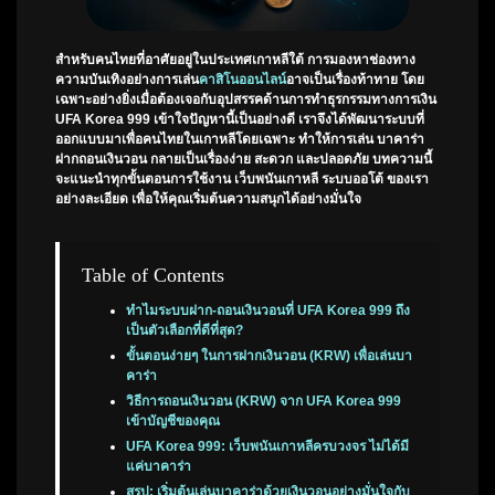
สำหรับคนไทยที่อาศัยอยู่ในประเทศเกาหลีใต้ การมองหาช่องทาง
ความบันเทิงอย่างการเล่น
คาสิโนออนไลน์
อาจเป็นเรื่องท้าทาย โดย
เฉพาะอย่างยิ่งเมื่อต้องเจอกับอุปสรรคด้านการทำธุรกรรมทางการเงิน
UFA Korea 999 เข้าใจปัญหานี้เป็นอย่างดี เราจึงได้พัฒนาระบบที่
ออกแบบมาเพื่อคนไทยในเกาหลีโดยเฉพาะ ทำให้การเล่น
บาคาร่า
ฝากถอนเงินวอน
กลายเป็นเรื่องง่าย สะดวก และปลอดภัย บทความนี้
จะแนะนำทุกขั้นตอนการใช้งาน
เว็บพนันเกาหลี ระบบออโต้
ของเรา
อย่างละเอียด เพื่อให้คุณเริ่มต้นความสนุกได้อย่างมั่นใจ
Table of Contents
ทำไมระบบฝาก-ถอนเงินวอนที่ UFA Korea 999 ถึง
เป็นตัวเลือกที่ดีที่สุด?
ขั้นตอนง่ายๆ ในการฝากเงินวอน (KRW) เพื่อเล่นบา
คาร่า
วิธีการถอนเงินวอน (KRW) จาก UFA Korea 999
เข้าบัญชีของคุณ
UFA Korea 999: เว็บพนันเกาหลีครบวงจร ไม่ได้มี
แค่บาคาร่า
สรุป: เริ่มต้นเล่นบาคาร่าด้วยเงินวอนอย่างมั่นใจกับ