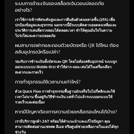
ระบบการชำระเงินของสล็อตเงินวอนปลอดภัย
อย่างไร?
เราใช้การเข้ารหัสระดับสูงและการยืนยันตัวตนหลายชั้น (2FA) เพื่อ
ปกป้องข้อมูลและธุรกรรม นอกจากนี้มีระบบติดตามยอดคงเหลือและ
ประวัติการเล่นที่ตรวจสอบได้ตลอดเวลา ทำให้คุณมั่นใจในความ
โปร่งใสและความปลอดภัย
ผมสามารถฝากและถอนด้วยบัตรหรือ QR ได้ไหม ต้อง
สลับอุปกรณ์หรือเปล่า?
รองรับการชำระเงินทั้งบัตรและ QR โดยไม่ต้องสลับอุปกรณ์ ระบบถูก
ออกแบบแบบ Mobile-first ทำให้ฝาก-ถอน-เล่นได้ในเครื่องเดียว
สะดวกและรวดเร็ว
การทำธุรกรรมใช้เวลานานเท่าไหร่?
ด้วย Quick Flow การทำธุรกรรมพื้นฐานมักเสร็จในไม่กี่คลิกและใช้
เวลาไม่นาน ขึ้นอยู่กับวิธีชำระเงิน แต่ทั่วไปแล้วระบบออกแบบให้
รวดเร็วและต่อเนื่อง
หากมีปัญหาต้องการความช่วยเหลือตอนไหนได้บ้าง?
เรามีบริการลูกค้า 24/7 พร้อมให้คำแนะนำและแก้ไขปัญหา คุณ
สามารถติดต่อผ่านแชทสด อีเมล หรือศูนย์ช่วยเหลือภายในแอปได้ทุก
ช่วงวัน