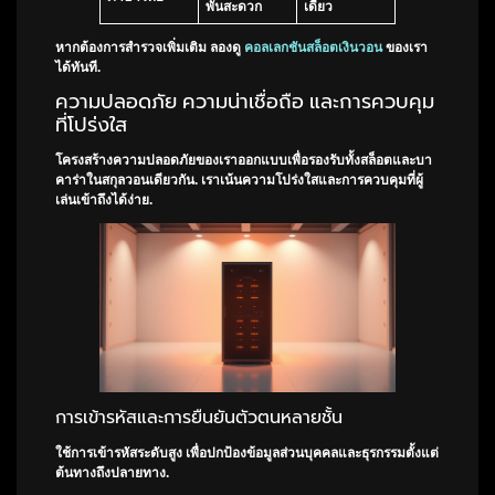
พันสะดวก
เดียว
หากต้องการสำรวจเพิ่มเติม ลองดู
คอลเลกชันสล็อตเงินวอน
ของเรา
ได้ทันที.
ความปลอดภัย ความน่าเชื่อถือ และการควบคุม
ที่โปร่งใส
โครงสร้างความปลอดภัยของเราออกแบบเพื่อรองรับทั้งสล็อตและบา
คาร่าในสกุลวอนเดียวกัน. เราเน้นความโปร่งใสและการควบคุมที่ผู้
เล่นเข้าถึงได้ง่าย.
การเข้ารหัสและการยืนยันตัวตนหลายชั้น
ใช้การเข้ารหัสระดับสูง
เพื่อปกป้องข้อมูลส่วนบุคคลและธุรกรรมตั้งแต่
ต้นทางถึงปลายทาง.