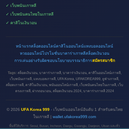
✓ เว็บพนันเกาหลี
✓ เว็บพนันคนไทยในเกาหลี
✓ คาสิโนเงินวอน
หน้าแรก
สล็อตออนไลน์
คาสิโนออนไลน์
แทงบอลออนไลน์
หวยออนไลน์
โปรโมชั่น
บาคาร่าเกาหลี
สล็อตเงินวอน
การเล่นอย่างรับผิดชอบ
นโยบายบรรณาธิการ
สมัครสมาชิก
Tags:
สล็อตเงินวอน, บาคาร่าเกาหลี, บาคาร่าเงินวอน, คาสิโนออนไลน์เกาหลี,
เว็บพนันเกาหลี, แทงบอลเกาหลี, UFA Korea, UFAKOREA999, ยูฟ่าเกาหลี,
สล็อตเกาหลี, คาสิโนเงินวอน, พนันออนไลน์เกาหลี, เว็บพนันคนไทยในเกาหลี, เว็บ
ตรงเกาหลี, ฝากถอนวอน, สล็อตเงินวอน 2024, บาคาร่าเกาหลี 2024
© 2026
UFA Korea 999
- เว็บพนันออนไลน์อันดับ 1 สำหรับคนไทย
ในเกาหลี |
wallet.ufakorea999.com
พื้นที่ให้บริการ: Seoul, Busan, Incheon, Daegu, Gwangju, Daejeon, Ulsan และทั่ว