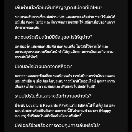
เล่นผ่านมือถือในพื้นที่สัญญาณไม่คงที่ได้ไหม?
ระบบรองรับการเชื่อมต่อผ่าน SIM และหลายเครือข่าย ช่วยให้เล่นได้
แม้เมื่อ Wi‑Fi ไม่นิ่ง และมีการจัดการเซสชันให้เสถียรเพื่อป้องกันการ
ตัดขาดขณะเล่น
แดชบอร์ดเรียลไทม์มีข้อมูลอะไรให้ดูบ้าง?
แดชบอร์ดแสดงยอดเดิมพัน ยอดคงเหลือ โบนัสที่ใช้งานได้ และ
สถานะธุรกรรมแบบเรียลไทม์ ทำให้คุณติดตามการเงินและกิจกรรม
การเล่นได้ทันที
มีเกมอะไรบ้างนอกจากสล็อต?
นอกจากคอลเลกชันสล็อตยอดนิยมแล้ว เรายังมีบาคาร่าเงินวอนและ
เกมเสริมอื่น ๆ เพื่อเติมเต็มประสบการณ์คาสิโนออนไลน์ คุณสามารถ
เลือกเล่นได้ตามความชอบและปรับแต่งโบนัสอัตโนมัติ
ระบบโปรโมชั่นและรางวัลทำงานอย่างไร?
มีระบบ Loyalty & Rewards ที่สะสมแต้ม อัปเดตโปรไฟล์ผู้เล่น และ
มอบส่วนลดหรือสปินพิเศษ นอกจากนี้มีโปรตามช่วงเวลา (Happy
Hours) ที่ปรับอัตโนมัติเพื่อเพิ่มโอกาสรับสิทธิ์
มีฟีเจอร์ช่วยเรื่องการควบคุมการเล่นหรือไม่?