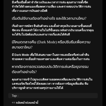
มีเครื่องมือตั้งค่าจำกัดวงเงินและเวลาการเล่น คุณสามารถตั้งขีด
จำกัดได้ด้วยตนเองเพื่อลดความเสี่ยง และตรวจสอบประวัติการเล่น
เพื่อวางแผนการเงินอย่างมีสติ
เริ่มต้นใช้งานต้องทำอย่างไร และใช้เวลานานไหม?
เริ่มด้วยการสมัคร ยืนยันตัวตน และตั้งค่าสกุลเงินวอนตามขั้นตอนที่
ชัดเจน ทั้งหมดทำได้ภายในไม่กี่ขั้นตอน หลังฝากเงินวอนครั้งแรกคุณ
จะได้รับโบนัสต้อนรับและสามารถเริ่มเล่นได้ทันที
มีโหมดกลางคืน (Dark Mode) หรือปรับธีมเพื่อความ
สบายตาไหม?
มี Dark Mode เพื่อให้เล่นสบายตาในสภาพแสงมืดหรือช่วงค่ำคืน
ช่วยลดความเมื่อยล้าของสายตาและเพิ่มความต่อเนื่องในการเล่น
หากต้องการตรวจสอบประวัติการเล่นหรือธุรกรรม
ต้องทำอย่างไร?
คุณสามารถเข้าไปดูระบบติดตามยอดคงเหลือและประวัติการเล่นใน
แดชบอร์ดเรียลไทม์ได้ตลอดเวลา หากต้องการข้อมูลเพิ่มเติม ทีม
บริการลูกค้าสามารถช่วยสรุปรายงานให้ได้
Tags :
<< กลับหน้าก่อนหน้านี้