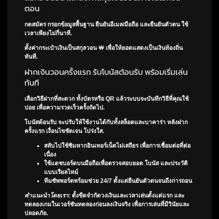
ตอน
กดสมัคร
กรอกข้อมูลพื้นฐาน ยืนยันอีเมล/มือถือ และยืนยันตัวตน ใช้
เวลาเพียงไม่กี่นาที.
ตั้งค่ากระเป๋าเงินเป็นสกุลวอน ￦ เพื่อให้ยอดแสดงเป็นเงินท้องถิ่น
ทันที.
ฝากเงินวอนครั้งแรก รับโบนัสต้อนรับ พร้อมเริ่มเล่น
ทันที
เลือกวิธีฝากที่สะดวก ทั้งบัตรหรือ QR แล้วระบบจะบันทึกวิธีที่คุณใช้
บ่อย เพื่อความรวดเร็วครั้งถัดไป.
โบนัสต้อนรับ
จะปรับให้ใช้งานได้กับทั้งสล็อตและบาคาร่า หลังฝาก
ครั้งแรก เงื่อนไขชัดเจน โปร่งใส.
สลับไปใช้ซิมหากอินเทอร์เน็ตไม่เสถียร เพื่อการเชื่อมต่อที่ต่อ
เนื่อง
ใช้แดชบอร์ดบนมือถือเพื่อตรวจสอบยอด โบนัส และประวัติ
แบบเรียลไทม์
ทีมซัพพอร์ตพร้อมช่วย 24/7 ตั้งแต่ยืนยันตัวตนจนถึงการถอน
คำแนะนำโดยเรา:
ตั้งขีดจำกัดวงเงินและเวลาเล่นตั้งแต่แรก และ
ทดลองเกมในเวอร์ชันทดลองก่อนลงเงินจริง เพื่อการเล่นที่มีวินัยและ
ปลอดภัย.