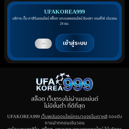
UFAKOREA999
บริการ เว็บ คาสิโนออนไลน์ สล็อต แทงบอลออนไลน์ ยิงปลา เกมส์ไพ่ เงินวอน
24 ชม.
เข้าสู่ระบบ
สมัครสมาชิก
สล็อต เว็บตรงไม่ผ่านเอเย่นต์
ไม่มีขั้นต่ำ ที่ดีที่สุด
UFAKOREA999
เว็บพนันออนไลน์ครบวงจรในเกาหลี
รองรับ
การฝากถอนเงินวอน