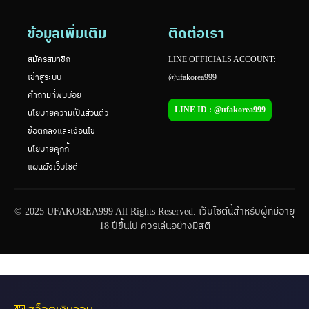
ข้อมูลเพิ่มเติม
ติดต่อเรา
สมัครสมาชิก
LINE OFFICIALS ACCOUNT:
เข้าสู่ระบบ
@ufakorea999
คำถามที่พบบ่อย
LINE ID : @ufakorea999
นโยบายความเป็นส่วนตัว
ข้อตกลงและเงื่อนไข
นโยบายคุกกี้
แผนผังเว็บไซต์
© 2025 UFAKOREA999 All Rights Reserved. เว็บไซต์นี้สำหรับผู้ที่มีอายุ
18 ปีขึ้นไป ควรเล่นอย่างมีสติ