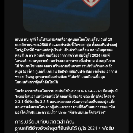
สเปน พบ ตุรกี ในโปรแกรมคัดเลือกฟุตบอลโลกโซนยุโรป วันที่ 19
พฤศจิกายน พ.ศ.2568 คือแมตช์ระดับชี้วัดของกลุ่ม ทั้งสองทีมต่างอยู่
ในวัฏจักรที่มี “แกนหลักรุ่นใหม่” เป็นตัวขับเคลื่อน สเปนในยุคของ
หลุยส์ เด ลา ฟวนเต้ ต่อเนื่องจากการคว้าแชมป์ยูโร 2024 เด่นที่
โครงสร้างเกมรุกจากด้านกว้างและการเพรสซิ่งนำเกม ส่วนตุรกีภาย
ใต้ วินเชนโซ่ มอนเตลลา สร้างลายเซ็นจากทรานซิชันเร็วและพลัง
หนุ่ม (อาร์ดา กูเลอร์, เคนาน ยิลดิซ) ผสมกับประสบการณ์ของ ฮากาน
ชาลฮาโนกลู จุดหมายคืออย่างน้อย “ไม่แพ้” เกมเยือนเพื่อคุม
โมเมนตัมการลุ้นตั๋วอัตโนมัติ
ในเชิงความพร้อมโดยรวม สเปนยังยืนระบบ 4-3-3/4-2-3-1 ยืดหยุ่น มี
วิงเกอร์เล่นงานหนึ่งต่อหนึ่งได้ตลอดทั้งสองฝั่ง ขณะที่ตุรกีคงโครง 4-
2-3-1 ที่ปรับเป็น 3-2-5 ตอนครองบอล เน้นความไหลลื่นของฟูลแบ็ก
และการเติมเขตโทษจากผู้เล่นแนวสอง เกมนี้จึงเป็นสมการของ “ทีม
บอลไดเร็กชันและความเร็ว” ปะทะ “ทีมระบบและโครงสร้าง”
การเปรียบเทียบสถิติสำคัญ
ฐานสถิติอ้างอิงล่าสุดที่ยืนยันได้ (ยูโร 2024 + ฟอร์ม