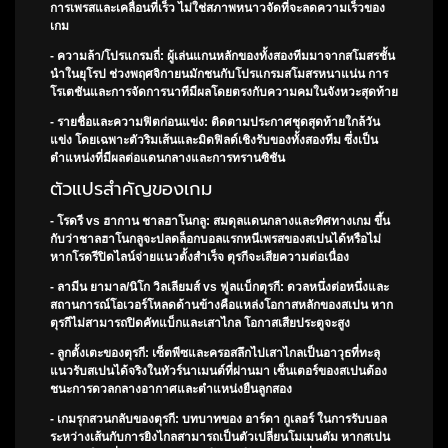
การเพรสและเคลื่อนที่เร็ว ไม่ใช่สภาพหนาวจัดที่จะลดความเร็วของ
เกม
- ความล้า/โปรแกรมถี่: ผู้เล่นแกนหลักของทั้งสองทีมมาจากสโมสรชั้น
นำในยุโรป ช่วงพฤศจิกายนมักชนกับโปรแกรมสโมสรหนาแน่น การ
โรเตชันและการจัดการนาทีมีผลโดยตรงกับความคมในจังหวะสุดท้าย
- รายชื่อและความฟิตก่อนแข่ง: ติดตามประกาศชุดสุดท้ายใกล้วัน
แข่ง โดยเฉพาะตัวริมเส้นและมิดฟิลด์เชิงรับของทั้งสองทีม ซึ่งเป็น
ตำแหน่งที่มีผลต่อแดนกลางและการทรานซิชัน
ตัวแปรสำคัญของเกม
- โรดรี vs ฮากาน ชาลฮาโนกลู: สมดุลแดนกลางและทิศทางเกม ขึ้น
กับว่าชาลฮาโนกลูจะปลดล็อกบอลแรกหนีเพรสของสเปนได้หรือไม่
หากโรดรีปิดไลน์จ่ายแนวตั้งสำเร็จ ตุรกีจะเสียความต่อเนื่อง
- ลามีน ยามาล/นิโก วิลเลียมส์ vs ฟูลแบ็กตุรกี: ดวลหนึ่งต่อหนึ่งและ
สถานการณ์โอเวอร์โหลดด้านข้างคือแหล่งโอกาสหลักของสเปน หาก
ตุรกีไม่สามารถปิดคัทแบ็กและเสาไกล โอกาสเสียประตูจะสูง
- ลูกตั้งเตะของตุรกี: เซ็ตพีซและครอสลึกไปเสาไกลเป็นอาวุธที่ทะลุ
แนวรับสเปนได้จริงในทัวร์นาเมนต์ที่ผ่านมา เซ็นเตอร์ของสเปนต้อง
ชนะการดวลกลางอากาศและตำแหน่งยืนลูกสอง
- เกมรุกสวนกลับของตุรกี: บทบาทของ อาร์ดา กูเลอร์ ในการรับบอล
ระหว่างเส้นกับการยิงไกลสามารถเป็นตัวเปลี่ยนโมเมนตัม หากสเปน