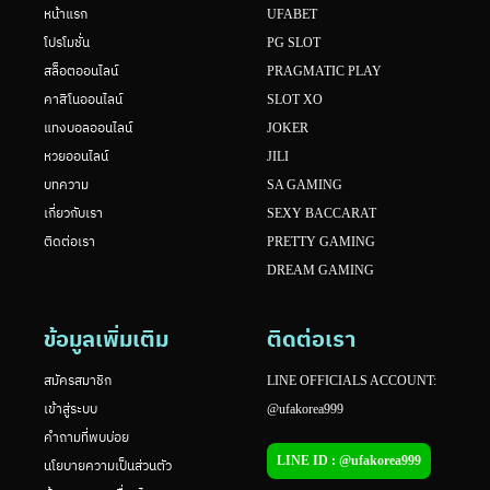
หน้าแรก
UFABET
โปรโมชั่น
PG SLOT
สล็อตออนไลน์
PRAGMATIC PLAY
คาสิโนออนไลน์
SLOT XO
แทงบอลออนไลน์
JOKER
หวยออนไลน์
JILI
บทความ
SA GAMING
เกี่ยวกับเรา
SEXY BACCARAT
ติดต่อเรา
PRETTY GAMING
DREAM GAMING
ข้อมูลเพิ่มเติม
ติดต่อเรา
สมัครสมาชิก
LINE OFFICIALS ACCOUNT:
เข้าสู่ระบบ
@ufakorea999
คำถามที่พบบ่อย
LINE ID : @ufakorea999
นโยบายความเป็นส่วนตัว