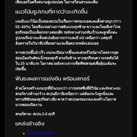
เสียบอลในครึ่งสนามคู่แข่งบ่อย โอกาสโดนสวนจะเพิ่ม
แนวโน้มรูปเกมที่คาดว่าจะเกิดขึ้น
เกมมีแนวโน้มเป็นของสเปนในเรื่องการครองบอลและตั้งค่ายบุก (ราว
55–60%) โดยขึงเกมผ่านการสลับแกนรุกซ้าย-ขวาและโจมตีเสาไกล
ตุรกีถอยเป็นบล็อกกลางค่อนลึก รอจังหวะสวนกลับเร็วและลูกตั้งเตะ
รูปเกมจึงน่าจะเห็นสเปนยิงมากกว่าและมี xG เหนือกว่า แต่ตุรกี
อันตรายในวินาทีเปลี่ยนผ่านและช็อตแรกหลังแย่งบอล
หากสเปนขึ้นนำเร็ว เกมจะเปิดมากขึ้นและสกอร์ไลน์อาจไหลจากจุด
อ่อนป้องกันคัทแบ็กของตุรกี ตรงกันข้าม หากตุรกีทนความกดดันได้
ใน 25 นาทีแรก โอกาสฉวยจังหวะจากเซ็ตพีซ/ครอสเพื่อลุ้นแต้มจะ
เกิดขึ้น
ฟันธงผลการแข่งขัน พร้อมสกอร์
ด้วยโครงสร้างเกมรุกที่มีระบบกว่า การเพรสซิ่งที่มีวินัย และจังหวะจบ
สกอร์จากด้านกว้าง สเปนมีภาษีเหนือกว่า แต่ต้องระวังลูกนิ่งและ
ทรานซิชันของตุรกีอย่างยิ่ง คาดว่าสเปนครองเกมและสร้างโอกาส
มากพอจะปิดงาน
สกอร์คาด: สเปน 2-0 ตุรกี
แหล่งอ้างอิง
Transfermarkt