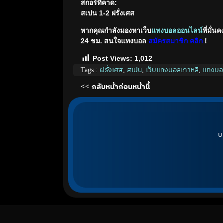
สกอร์ที่คาด:
สเปน 1-2 ฝรั่งเศส
หากคุณกำลังมองหาเว็บ
แทงบอลออนไลน์
ที่มั่
24 ชม. สนใจแทงบอล
สมัครสมาชิก คลิก
!
Post Views:
1,012
Tags :
ฝรั่งเศส
,
สเปน
,
เว็บแทงบอลเกาหลี
,
แทงบอ
<< กลับหน้าก่อนหน้านี้
บ