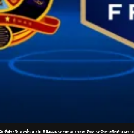
ที่ต่างกันสุดขั้ว
สเปน
ที่ยังคงครองบอลแบบละเอียด รอจังหวะยิงด้วยควา