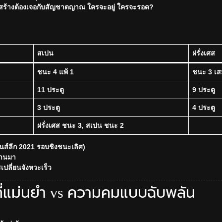
รงสร้างต้องเจอกับสัญชาตญาณ ใครจะอยู่ ใครจะรอด?
สเปน
ฝรั่งเศส
ชนะ 4 แพ้ 1
ชนะ 3 เส
11 ประตู
9 ประตู
3 ประตู
4 ประตู
ฝรั่งเศส ชนะ 3, สเปน ชนะ 2
ชันส์ลีก 2021 รอบชิงชนะเลิศ)
่านมา
รเปลี่ยนจังหวะเร็ว
ี่แม่นยำ vs ความคมแบบฉับพลัน