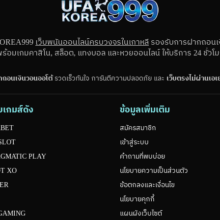
OREA999
เว็บพนันออนไลน์ครบวงจรในเกาหลี
รองรับการฝากถอนเ
ร้อมเกมคาสิโน, สล็อต, แทงบอล และหวยออนไลน์ ให้บริการ 24 ชั่วโ
กถอนเงินวอนออโต้
รวดเร็วทันใจ การันตีความปลอดภัย และ
เว็บตรงไม่ผ่านเอเย
ยเกมส์ดัง
ข้อมูลเพิ่มเติม
ABET
สมัครสมาชิก
SLOT
เข้าสู่ระบบ
GMATIC PLAY
คำถามที่พบบ่อย
T XO
นโยบายความเป็นส่วนตัว
ER
ข้อตกลงและเงื่อนไข
นโยบายคุกกี้
GAMING
แผนผังเว็บไซต์