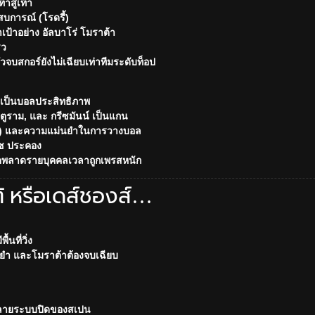
าสู่เท้า
ะสบการณ์ (โรดรี้)
าเป้าอย่าง
อัลบาโร่ โมราต้า
็ว
ัวจบสกอร์ยังไม่เฉียบเท่าทีมระดับท็อป
ยเป็นบอลประสิทธิภาพ
 ตูราม
, และ
กรีซมันน์
เป็นแกน
ิงก้า) และความแม่นยำในการวางบอล
ดซ ประคอง
ผิดพลาดรายบุคคลเวลาถูกเพรสหนัก
้ หรือเดส์ชองส์…
นที่วิ่ง
่นยำ และโมราต้าต้องจบเฉียบ
ทำลายระบบปิดของสเปน