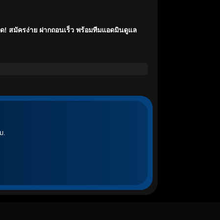
ด! สมัครง่าย ฝากถอนเร็ว พร้อมทีมแอดมินดูแล
ม.