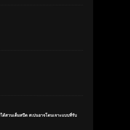
เศสได้สวนเต็มสปีด สเปนอาจโดนเจาะแบบที่รับ