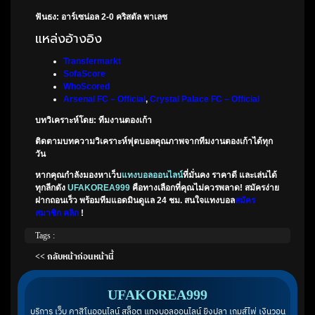
ฟันธง: อาร์เซน่อล 2-0 คริสตัล พาเลซ
แหล่งอ้างอิง
Transfermarkt
SofaScore
WhoScored
Arsenal FC – Official
,
Crystal Palace FC – Official
บทวิเคราะห์โดย:
ทีมงานตองเก้า
ติดตามบทความวิเคราะห์ฟุตบอลคุณภาพจากทีมงานตองเก้าได้ทุก
วัน
หากคุณกำลังมองหาเว็บ
แทงบอลออนไลน์
ที่มั่นคง ราคาดี และเล่นได้
ทุกลีกดัง
UFAKOREA999
คือทางเลือกที่คุณไม่ควรพลาด! สมัครง่าย
ฝากถอนเร็ว พร้อมทีมแอดมินดูแล 24 ชม. สนใจแทงบอล
สมัคร
สมาชิก คลิก
!
Tags :
<< กลับหน้าก่อนหน้านี้
UFAKOREA999
บริการ เว็บ คาสิโนออนไลน์ สล็อต แทงบอลออนไลน์ ยิงปลา เกมส์ไพ่ เงินวอน