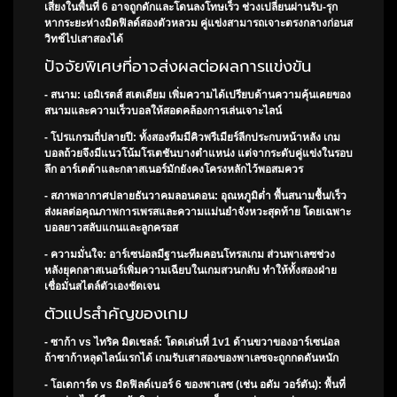
เสี่ยงในพื้นที่ 6 อาจถูกดักและโดนลงโทษเร็ว ช่วงเปลี่ยนผ่านรับ-รุก
หากระยะห่างมิดฟิลด์สองตัวหลวม คู่แข่งสามารถเจาะตรงกลางก่อนส
วิทช์ไปเสาสองได้
ปัจจัยพิเศษที่อาจส่งผลต่อผลการแข่งขัน
- สนาม: เอมิเรตส์ สเตเดียม เพิ่มความได้เปรียบด้านความคุ้นเคยของ
สนามและความเร็วบอลให้สอดคล้องการเล่นเจาะไลน์
- โปรแกรมถี่ปลายปี: ทั้งสองทีมมีคิวพรีเมียร์ลีกประกบหน้าหลัง เกม
บอลถ้วยจึงมีแนวโน้มโรเตชันบางตำแหน่ง แต่จากระดับคู่แข่งในรอบ
ลึก อาร์เตต้าและกลาสเนอร์มักยังคงโครงหลักไว้พอสมควร
- สภาพอากาศปลายธันวาคมลอนดอน: อุณหภูมิต่ำ พื้นสนามชื้น/เร็ว
ส่งผลต่อคุณภาพการเพรสและความแม่นยำจังหวะสุดท้าย โดยเฉพาะ
บอลยาวสลับแกนและลูกครอส
- ความมั่นใจ: อาร์เซน่อลมีฐานะทีมคอนโทรลเกม ส่วนพาเลซช่วง
หลังยุคกลาสเนอร์เพิ่มความเฉียบในเกมสวนกลับ ทำให้ทั้งสองฝ่าย
เชื่อมั่นสไตล์ตัวเองชัดเจน
ตัวแปรสำคัญของเกม
- ซาก้า vs ไทริค มิตเชลล์: โดดเด่นที่ 1v1 ด้านขวาของอาร์เซน่อล
ถ้าซาก้าหลุดไลน์แรกได้ เกมรับเสาสองของพาเลซจะถูกกดดันหนัก
- โอเดการ์ด vs มิดฟิลด์เบอร์ 6 ของพาเลซ (เช่น อดัม วอร์ตัน): พื้นที่