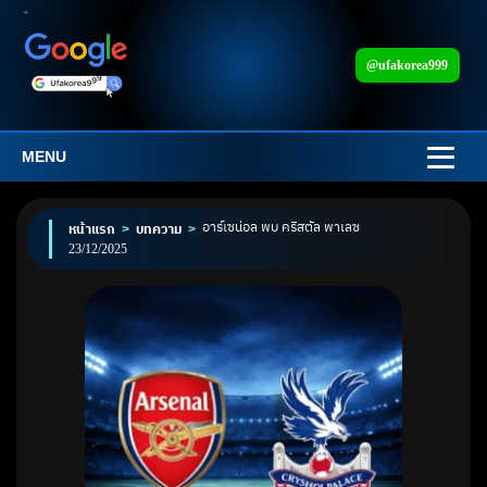
@ufakorea999
MENU
อาร์เซน่อล พบ คริสตัล พาเลซ
หน้าแรก
>
บทความ
>
23/12/2025