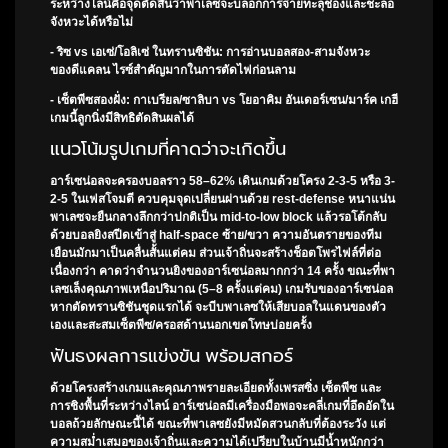
ระหว่างไลน์คือจุดตัดสินว่าพาเลซจะบล็อกการจ่ายทะลุช่องและชะลอ
จังหวะได้หรือไม่
- ริซ vs เอเซ่/โอลิเซ่ ในทรานซิชัน: การอ่านบอลสอง-สามจังหวะ
ของดีแคลน ไรซ์สำคัญมากในการตัดไฟก่อนลาม
- เซ็ตพีซสองฝั่ง: กาเบรียล/ซาลิบา vs โยอาคิม อันเดอร์เซน/มาร์ค เกฮี
เกมนี้ลูกนิ่งมีสิทธิตัดสินผลได้
แนวโน้มรูปเกมที่คาดว่าจะเกิดขึ้น
อาร์เซน่อลจะครองบอลราว 58–62% เดินเกมด้วยโครง 2-3-5 หรือ 3-
2-5 ในเฟสโจมตี ควบคุมจุดเปลี่ยนผ่านด้วย rest-defense หนาแน่น
พาเลซจะยืนกลางลึกกว่าปกติเป็น mid-to-low block แล้วรอโต้กลับ
ด้วยบอลยิงสปีดเข้าสู่ half-space ซ้าย/ขวา ความอันตรายของทีม
เยือนมักมาเป็นคลื่นสั้นแต่คม ส่วนเจ้าถิ่นจะสร้างช็อตโพรไฟล์ที่ต่อ
เนื่องกว่า คาดว่าจำนวนยิงของอาร์เซน่อลมากกว่า 14 ครั้ง ขณะที่พา
เลซเล็งคุณภาพเหนือปริมาณ (5–8 ครั้งแต่คม) เกมรับของอาร์เซน่อล
หากตัดทรานซิชันชุดแรกได้ จะบีบพาเลซให้เสียบอลในแดนของตัว
เองและสะสมเซ็ตพีซ/ครอสด้านนอกเขตโทษบ่อยครั้ง
ฟันธงผลการแข่งขัน พร้อมสกอร์
ด้วยโครงสร้างเกมและคุณภาพรายละเอียดทั้งเพรสซิ่ง เซ็ตพีซ และ
การชิงพื้นที่ระหว่างไลน์ อาร์เซน่อลมีเครื่องมือพอจะคลี่เกมที่อึดอัดใน
บอลถ้วยลักษณะนี้ได้ ขณะที่พาเลซยังมีหมัดสวนกลับที่ต้องระวัง แต่
ความสม่ำเสมอของเจ้าถิ่นและความได้เปรียบในบ้านมีน้ำหนักกว่า