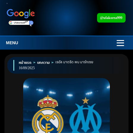
@ufakorea999
MENU
เรอัล มาดริด พบ มาร์กเซย
หน้าแรก
>
บทความ
>
16/09/2025