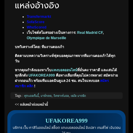
แหล่งอ้างอิง
Transfermarkt
SofaScore
WhoScored
เว็บไซต์สโมสรอย่างเป็นทางการ:
Real Madrid CF
,
Olympique de Marseille
บทวิเคราะห์โดย:
ทีมงานตองเก้า
ติดตามบทความวิเคราะห์ฟุตบอลคุณภาพจากทีมงานตองเก้าได้ทุก
วัน
หากคุณกำลังมองหาเว็บ
แทงบอลออนไลน์
ที่มั่นคง ราคาดี และเล่นได้
ทุกลีกดัง
UFAKOREA999
คือทางเลือกที่คุณไม่ควรพลาด! สมัครง่าย
ฝากถอนเร็ว พร้อมทีมแอดมินดูแล 24 ชม. สนใจแทงบอล
สมัคร
สมาชิก คลิก
!
Tags :
ฟุตบอลคืนนี้
,
มาร์กเซย
,
วิเคราะห์บอล
,
เรอัล มาดริด
<< กลับหน้าก่อนหน้านี้
UFAKOREA999
บริการ เว็บ คาสิโนออนไลน์ สล็อต แทงบอลออนไลน์ ยิงปลา เกมส์ไพ่ เงินวอน