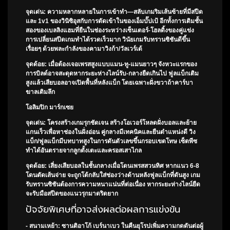
จุดเด่น: ความหลากหลายในการเข้าทำ—สลับเกมริมเส้นซ้ายที่มีสปีด
และ 1v1 ของวินิซิอุสกับการตัดเข้าในของเอ็มบั๊ปเป้ อีกทั้งการเติมชั้น
สองของเบลลิงแฮมที่ยืนในช่องระหว่างเซ็นเตอร์-โฮลดิ้งของคู่แข่ง
การเปลี่ยนสปีดเกมทำได้รวดเร็วมาก วินัยเกมรับทรานซิชันดีขึ้น
เรื่อยๆ ด้วยพละกำลังของคามาวิงก้า/วัลเวร์เด้
จุดด้อย: เมื่อต้องเจอเพรสสูงแบบแมน-ทู-แมนยาวๆ จังหวะแรกของ
การบิลด์อาจสะดุดหากระยะห่างไลน์รับ-กลางยืดเกินไป ฟูลแบ็กเติม
สูงแล้วเสียบอลอาจเปิดพื้นที่หลังแบ็ก โดยเฉพาะฝั่งขวาถ้าคาร์บา
ฆาลเติมลึก
โอลิมปิก มาร์กเซย
จุดเด่น: โครงสร้างเกมรุกชัดเจน สร้างโอเวอร์โหลดฝั่งบอลและย้าย
แกนเร็วเพื่อหาช่องในฝั่งอ่อน คู่กลางมีเทคนิคและยืนตำแหน่งดี วิง
แบ็ก/ฟูลแบ็กมีบทบาทสูงในการดันตัวเลขขึ้นกรอบเขตโทษ เซ็ตพีซ
ทำได้อันตรายจากลูกตั้งเตะและครอสเสาไกล
จุดด้อย: เสี่ยงเสียบอลในชั้นกลางเมื่อโดนเพรสสวนทิศ หากแนว 6-8
โดนตัดเส้นจ่าย จะถูกโต้กลับใส่ช่องว่างด้านหลังฟูลแบ็กที่ดันสูง เกม
รับทรานซิชันต้องการความหนาแน่นที่ต่อเนื่อง หากระยะห่างไลน์ยืด
จะรับมือสปีดของแนวรุกมาดริดยาก
ปัจจัยพิเศษที่อาจส่งผลต่อผลการแข่งขัน
- สนามเหย้า: ซานติอาโก้ เบร์นาเบว ในคืนยุโรปเพิ่มความกดดันต่อผู้