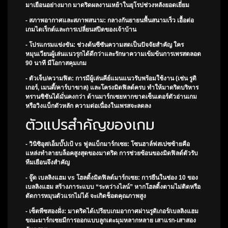
มาเยือนอย่างมาก มาดริดผลงานเหย้าในยุโรปช่วงหลังยอดเยี่ยม
- สภาพอากาศและสภาพสนาม: กลางกันยายนพื้นสนามเร็ว เอื้อต่อ
เกมไดเร็กต์และการเปลี่ยนสปีดของเจ้าบ้าน
- โปรแกรมแข่งขัน: ช่วงต้นซีซันความสดเป็นปัจจัยสำคัญ ใคร
หมุนเวียนผู้เล่นแนวรุกได้ดีกว่าและรักษาความเข้มข้นการเพรสตลอด
90 นาที มีโอกาสคุมเกม
- ตัวเจ็บ/ความฟิต: การมีผู้เล่นคีย์แมนแนวรับพร้อมใช้งาน (เช่น รูดิ
เกอร์, เมนดี้/คาร์บาฆาล) และโครงมิดฟิลด์ครบ ทำให้มาดริดบริหาร
ทรานซิชันได้มั่นคงกว่า ด้านมาร์กเซยหากขาดเซ็นเตอร์ตัวอ่านเกม
หรือวิงแบ็กตัวหลัก ความต่อเนื่องในเพรสจะลดลง
ตัวแปรสำคัญของเกม
- วินิซิอุส/เอ็มบั๊ปเป้ vs ฟูลแบ็กมาร์กเซย: โซนฮาล์ฟสเปซซ้ายคือ
แหล่งทำลายบล็อคสูงสุดของมาดริด การช่วยซ้อนของมิดฟิลด์ตัวรับ
ทีมเยือนจึงสำคัญ
- จู๊ด เบลลิงแฮม vs โฮลดิ้งมิดฟิลด์มาร์กเซย: การยืนในช่อง 10 ของ
เบลลิงแฮม สร้างภาระแบบ “ระหว่างไลน์” หากโฮลดิ้งตามไม่ติดหรือ
ตัดการหมุนตัวแรกไม่ได้ จะเกิดช็อตคุณภาพสูง
- เซ็ตพีซสองฝั่ง: มาดริดได้เปรียบเกมอากาศผ่านรูดิเกอร์/เบลลิงแฮม
ขณะมาร์กเซยมีการออกแบบลูกเตะมุมหลากหลาย เสาแรก-เสาสอง