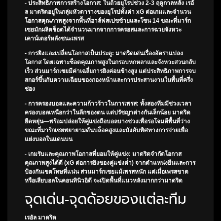
- ประสิทธิภาพการสร้างโอกาส: ในถ้วยยุโรปช่วง 2-3 ฤดูกาลหลัง เรอั
ล มาดริดอยู่ในกลุ่มหัวตารางของยุโรปทั้งค่า xG ต่อเกมและจำนวน
โอกาสคุณภาพสูงจากพื้นที่ฮาล์ฟสเปซซ้ายและโซน 14 ขณะที่มาร์ก
เซยมักผลิตช็อตได้จำนวนมากจากการครอสและการฉวยจังหวะ
เคาน์เตอร์หลังชนะเพรส
- การยิงและเปลี่ยนโอกาสเป็นประตู: มาดริดเด่นเรื่องอัตราแปลง
โอกาส โดยเฉพาะช็อตคุณภาพสูงในกรอบหกหลาและจังหวะสวนกลับ
เร็ว ส่วนมาร์กเซยมีค่าเฉลี่ยการยิงค่อนข้างสูง แต่ประสิทธิภาพการจบ
สกอร์ขึ้นกับความเฉียบของกองหน้าและการประสานงานในพื้นที่ครึ่ง
ช่อง
- การครองบอลและความก้าวร้าวในการเพรส: ทั้งสองทีมมีช่วงเวลา
ครองบอลเหนือกว่าในลีกของตน แต่ปรัชญาต่างกันเล็กน้อย มาดริด
ยืดหยุ่น—พร้อมปล่อยให้คู่แข่งถือบอลบางช่วงเพื่อรอโจมตีพื้นที่ว่าง
ขณะที่มาร์กเซยพยายามดันบล็อคสูงและบังคับทิศทางการจ่ายเพื่อ
แย่งบอลในแดนบน
- เกมรับและคุณภาพโอกาสที่ยอมให้คู่แข่ง: มาดริดจำกัดโอกาส
คุณภาพสูงได้ดี (xG ต่อการยิงของคู่แข่งต่ำ) จากตำแหน่งยืนและการ
ป้องกันเขตโทษที่แน่น ส่วนมาร์กเซยแม้เพรสหนัก แต่เมื่อเพรสขาด
หรือเสียบอลในคอนทินิวอิตี จะเปิดพื้นที่แนวหลังมากกว่ามาดริด
จุดเด่น-จุดด้อยของแต่ละทีม
เรอัล มาดริด