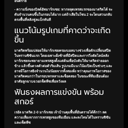
อันตราย
- ความนิ่งของบิลด์อัพมาร์กเซย: หากหลุดเพรสแรกของมาดริดได้ จะ
ดันจำนวนคนขึ้นในกรอบได้มาก แต่ถ้าเสียในโซน 2 จะโดนสวนกลับ
ตรงพื้นที่หลังฟูลแบ็กทันที
แนวโน้มรูปเกมที่คาดว่าจะเกิด
ขึ้น
มาดริดพร้อมปล่อยให้มาร์กเซยครองบอลบางช่วงเพื่อดักเปลี่ยนสปีด
ในทรานซิชันแรก โดยเฉพาะฝั่งซ้ายที่มีสปีดและการวิ่งตัดไลน์หลัง
มาร์กเซยจะพยายามเพรสสูงตั้งแต่ต้นเพื่อบังคับให้มาดริดจ่ายออก
ข้าง แล้วขึ้นดวลตัวต่อตัวริมเส้น รูปเกมมีแนวโน้มเปิดเป็นช่วงๆ และ
อาจมีโอกาสยิงจำนวนไม่น้อยจากทั้งสองฝั่ง ทว่าคุณภาพโอกาสของ
มาดริดคมกว่าในกรอบหกหลาและช็อตสอง ในขณะที่ทีมเยือนต้อง
อาศัยลูกฉาบฉวย/เซ็ตพีซเพื่อหวังผล
ฟันธงผลการแข่งขัน พร้อม
สกอร์
เรอัล มาดริด 2-0 มาร์กเซย เจ้าบ้านคุมพื้นที่อันตรายได้ดีกว่า ลด
ความเสี่ยงจากการเพรสสูงของทีมเยือน และลงโทษได้ในทรานซิชัน
และเซ็ตพีซ