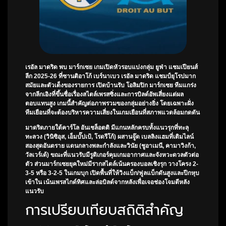
เรอัล มาดริด พบ มาร์กเซย
เกมเปิดหัวรอบแบ่งกลุ่ม ยูฟ่า แชมเปียนส์
ลีก 2025-26 ที่ซานติอาโก้ เบร์นาเบว เรอัล มาดริด แชมป์ยุโรปมาก
สมัยและตัวเต็งของรายการ เปิดบ้านรับ โอลิมปิก มาร์กเซย ทีมแกร่ง
จากลีกเอิงที่ขึ้นชื่อเรื่องสไตล์เพรสซิ่งและการบิลด์อัพเสี่ยงแต่ผล
ตอบแทนสูง เกมนี้สำคัญต่อภาพรวมของกลุ่มอย่างยิ่ง โดยเฉพาะฝั่ง
ทีมเยือนที่จะต้องบริหารความเสี่ยงในเกมเยือนที่สภาพแวดล้อมกดดัน
มาดริดภายใต้คาร์โล อันเชล็อตติ มีแกนหลักครบทั้งแนวรุกที่ทะลุ
ทะลวง (วินิซิอุส, เอ็มบั๊ปเป้, โรดรีโก้) ผสานจู๊ด เบลลิงแฮมที่เติมไลน์
สองสุดอันตราย แดนกลางพละกำลังและวินัย (ชูอาเมนี, คามาวิงก้า,
วัลเวร์เด้) ขณะที่แนวรับมีรูดิเกอร์คุมเกมอากาศและจังหวะดวลตัวต่อ
ตัว ส่วนมาร์กเซยยุคใหม่มีรากสไตล์เน้นครองบอลเชิงรุก วางโครง 2-
3-5 หรือ 3-2-5 ในเกมบุก เปิดพื้นที่ให้วิงแบ็ก/ฟูลแบ็กดันสูงและปีกหุบ
เข้าใน เน้นเพรสไกด์ทิศและล่อบิลด์จากหลังเพื่อเจอช่องโจมตีหลัง
แนวรับ
การเปรียบเทียบสถิติสำคัญ