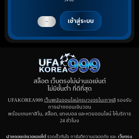
24 ชม.
เข้าสู่ระบบ
สมัครสมาชิก
สล็อต เว็บตรงไม่ผ่านเอเย่นต์
ไม่มีขั้นต่ำ ที่ดีที่สุด
UFAKOREA999
เว็บพนันออนไลน์ครบวงจรในเกาหลี
รองรับ
การฝากถอนเงินวอน
พร้อมเกมคาสิโน, สล็อต, แทงบอล และหวยออนไลน์ ให้บริการ
24 ชั่วโมง
ฝากถอนเงินวอนออโต้
รวดเร็วทันใจ การันตีความปลอดภัย และ
เว็บตรง