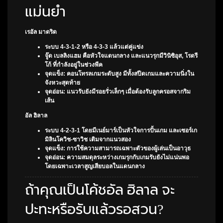
แม่นยำ
เรอัล มาดริด
ระบบ 4-3-1-2 หรือ 4-3-3 แล้วแต่คู่แข่ง
จู๊ด เบลลิงแฮม คือหัวใจแดนกลาง และแนวรุกมีวินิซิอุส, โรดรี
โก้ ที่กำลังอยู่ในช่วงพีค
จุดแข็ง: คอนโทรลเกมระดับสูง มีทั้งสปีดเกมและความนิ่งใน
จังหวะสุดท้าย
จุดอ่อน: แนวรับยังมีรอยรั่วเล็กๆ เมื่อต้องรับลูกครอสจากริม
เส้น
อัล ฮิลาล
ระบบ 4-2-3-1 โดยมีเนย์มาร์เป็นหัวใจการปั้นเกม และเซอร์เก
มิลินโควิช-ซาวิช เติมจากแนวสอง
จุดแข็ง: การใช้ความสามารถเฉพาะตัวของผู้เล่นเป็นอาวุธ
จุดอ่อน: ความสมดุลระหว่างเกมรุกกับเกมรับยังไม่แน่นพอ
โดยเฉพาะเวลาสูญเสียบอลในแดนกลาง
ถ้าคุณเป็นโค้ชอัล ฮิลาล จะ
ปะทะหรือรับแล้วรอสวน?