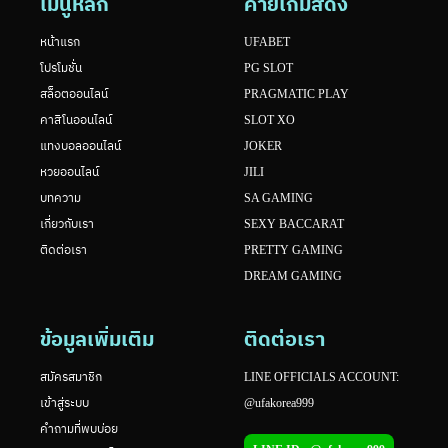
เมนูหลัก
ค่ายเกมส์ดัง
หน้าแรก
UFABET
โปรโมชั่น
PG SLOT
สล็อตออนไลน์
PRAGMATIC PLAY
คาสิโนออนไลน์
SLOT XO
แทงบอลออนไลน์
JOKER
หวยออนไลน์
JILI
บทความ
SA GAMING
เกี่ยวกับเรา
SEXY BACCARAT
ติดต่อเรา
PRETTY GAMING
DREAM GAMING
ข้อมูลเพิ่มเติม
ติดต่อเรา
สมัครสมาชิก
LINE OFFICIALS ACCOUNT:
เข้าสู่ระบบ
@ufakorea999
คำถามที่พบบ่อย