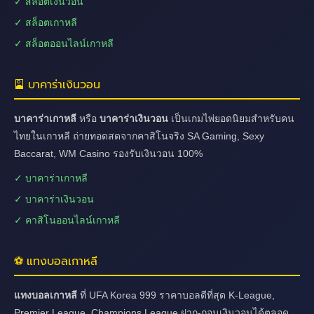
✓ สล็อตเงินวอน
✓ สล็อตเกาหลี
✓ สล็อตออนไลน์เกาหลี
🎴 บาคาร่าเงินวอน
บาคาร่าเกาหลี
หรือ
บาคาร่าเงินวอน
เป็นเกมไพ่ยอดนิยมสำหรับคน
ไทยในเกาหลี ถ่ายทอดสดจากคาสิโนจริง SA Gaming, Sexy
Baccarat, WM Casino รองรับเงินวอน 100%
✓ บาคาร่าเกาหลี
✓ บาคาร่าเงินวอน
✓ คาสิโนออนไลน์เกาหลี
⚽ แทงบอลเกาหลี
แทงบอลเกาหลี
ที่ UFA Korea 999 ราคาบอลดีที่สุด K-League,
Premier League, Champions League ฝาก-ถอนเงินวอนได้ตลอด