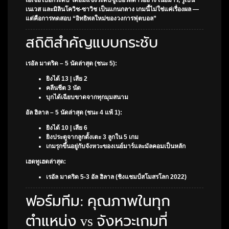
เอเชียไปอีกระดับ โดยมีแข้งระดับซูเปอร์สตาร์อย่าง เนย์มาร์, รูเบน
เนเวส และมิลินโควิช-ซาวิช เป็นแกนกลาง เกมนี้ไม่ใช่แค่เรื่องผล —
แต่คือการทดสอบ “อิทธิพลใหม่ของวงการฟุตบอล”
สถิติสำคัญแบบกระชับ
เรอัล มาดริด – 5 นัดล่าสุด (ชนะ 5):
ยิงได้ 13 | เสีย 2
คลีนชีต 3 นัด
บุกได้เฉียบขาดจากทุกมุมสนาม
อัล ฮิลาล – 5 นัดล่าสุด (ชนะ 4 แพ้ 1):
ยิงได้ 10 | เสีย 6
ยิงประตูจากลูกตั้งเตะ 3 ลูกใน 5 เกม
เกมรุกขึ้นอยู่กับจังหวะของเนย์มาร์และมัลคอมเป็นหลัก
เฮดทูเฮดล่าสุด:
เรอัล มาดริด 5-3 อัล ฮิลาล (ชิงแชมป์สโมสรโลก 2022)
ฟอร์มทีม: คุณภาพในทุก
ตำแหน่ง vs จังหวะเกมที่