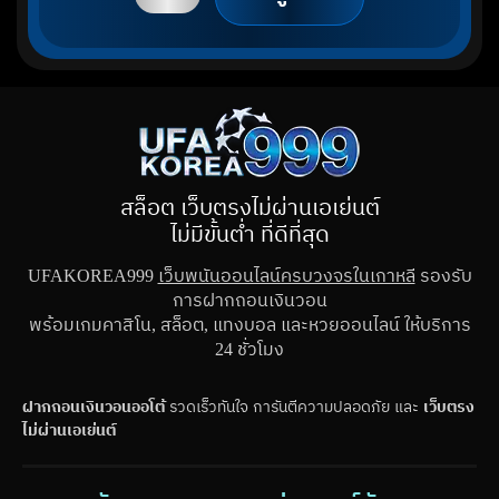
สล็อต เว็บตรงไม่ผ่านเอเย่นต์
ไม่มีขั้นต่ำ ที่ดีที่สุด
UFAKOREA999
เว็บพนันออนไลน์ครบวงจรในเกาหลี
รองรับ
การฝากถอนเงินวอน
พร้อมเกมคาสิโน, สล็อต, แทงบอล และหวยออนไลน์ ให้บริการ
24 ชั่วโมง
ฝากถอนเงินวอนออโต้
รวดเร็วทันใจ การันตีความปลอดภัย และ
เว็บตรง
ไม่ผ่านเอเย่นต์