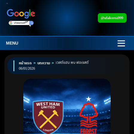
@ufakorea999
MENU
เวสต์แฮม พบ ฟอเรสต์
หน้าแรก
>
บทความ
>
06/01/2026