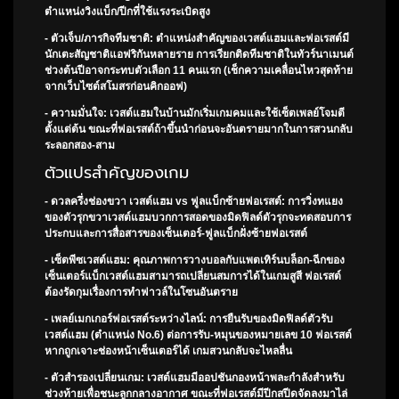
ตำแหน่งวิงแบ็ก/ปีกที่ใช้แรงระเบิดสูง
- ตัวเจ็บ/ภารกิจทีมชาติ: ตำแหน่งสำคัญของเวสต์แฮมและฟอเรสต์มี
นักเตะสัญชาติแอฟริกันหลายราย การเรียกติดทีมชาติในทัวร์นาเมนต์
ช่วงต้นปีอาจกระทบตัวเลือก 11 คนแรก (เช็กความเคลื่อนไหวสุดท้าย
จากเว็บไซต์สโมสรก่อนคิกออฟ)
- ความมั่นใจ: เวสต์แฮมในบ้านมักเริ่มเกมคมและใช้เซ็ตเพลย์โจมตี
ตั้งแต่ต้น ขณะที่ฟอเรสต์ถ้าขึ้นนำก่อนจะอันตรายมากในการสวนกลับ
ระลอกสอง-สาม
ตัวแปรสำคัญของเกม
- ดวลครึ่งช่องขวา เวสต์แฮม vs ฟูลแบ็กซ้ายฟอเรสต์: การวิ่งทแยง
ของตัวรุกขวาเวสต์แฮมบวกการสอดของมิดฟิลด์ตัวรุกจะทดสอบการ
ประกบและการสื่อสารของเซ็นเตอร์-ฟูลแบ็กฝั่งซ้ายฟอเรสต์
- เซ็ตพีซเวสต์แฮม: คุณภาพการวางบอลกับแพตเทิร์นบล็อก-ฉีกของ
เซ็นเตอร์แบ็กเวสต์แฮมสามารถเปลี่ยนสมการได้ในเกมสูสี ฟอเรสต์
ต้องรัดกุมเรื่องการทำฟาวล์ในโซนอันตราย
- เพลย์เมกเกอร์ฟอเรสต์ระหว่างไลน์: การยืนรับของมิดฟิลด์ตัวรับ
เวสต์แฮม (ตำแหน่ง No.6) ต่อการรับ-หมุนของหมายเลข 10 ฟอเรสต์
หากถูกเจาะช่องหน้าเซ็นเตอร์ได้ เกมสวนกลับจะไหลลื่น
- ตัวสำรองเปลี่ยนเกม: เวสต์แฮมมีออปชันกองหน้าพละกำลังสำหรับ
ช่วงท้ายเพื่อชนะลูกกลางอากาศ ขณะที่ฟอเรสต์มีปีกสปีดจัดลงมาไล่