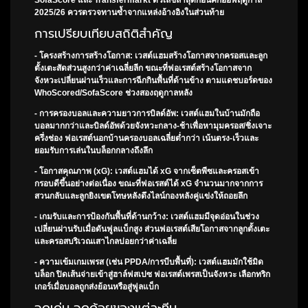
SofaScore และ Transfermarkt ตัวเลขล่าสุดก่อนคิกออฟฤดูกาล
2025/26 ควรตรวจทานซ้ำจากแหล่งอ้างอิงในส่วนท้าย
การเปรียบเทียบสถิติสำคัญ
- โครงสร้างการสร้างโอกาส: เวสต์แฮมสร้างโอกาสจากครอสและลูก
ตั้งเตะสัดส่วนสูงกว่าค่าเฉลี่ยลีก ขณะที่ฟอเรสต์สร้างโอกาสจาก
จังหวะเปลี่ยนผ่านเร็วและการฉีกกินพื้นที่ด้านข้าง ตามแดชบอร์ดของ
WhoScored/SofaScore ช่วงสองฤดูกาลหลัง
- การครองบอลและความยาวการบิลด์อัพ: เวสต์แฮมในบ้านมักถือ
บอลมากกว่าและบิลด์อัพด้วยจังหวะกลาง-ช้าเพื่อหามุมครอส/ชิ่งเจาะ
ครึ่งช่อง ฟอเรสต์นอกบ้านครองบอลเฉลี่ยต่ำกว่า เน้นตรง-เร็วและ
ยอมรับการเล่นในบล็อกกลางถึงลึก
- โอกาสคุณภาพ (xG): เวสต์แฮมได้ xG จากเซ็ตพีซและครอสเข้า
กรอบดีขึ้นอย่างต่อเนื่อง ขณะที่ฟอเรสต์ได้ xG จำนวนมากจากการ
สวนกลับและลูกยิงเขตโทษหลังดึงไลน์กองหลังคู่แข่งให้ถอยลึก
- เกมรับและการป้องกันพื้นที่ด้านกว้าง: เวสต์แฮมมีจุดอ่อนในช่วง
เปลี่ยนผ่านรับเมื่อดันฟูลแบ็กสูง ส่วนฟอเรสต์เสียโอกาสจากลูกตั้งเตะ
และครอสบริเวณเสาไกลบ่อยกว่าค่าเฉลี่ย
- ความเข้มเกมเพรส (เช่น PPDA/การบีบพื้นที่): เวสต์แฮมมักใช้มิด
บล็อก ปิดเส้นจ่ายเข้าสู่ฮาล์ฟสเปซ ฟอเรสต์เพรสเป็นจังหวะ เลือกทริก
เกอร์เมื่อบอลถูกส่งย้อนหรือสู่ฟูลแบ็ก