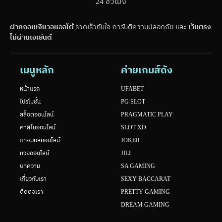
24 ชั่วโมง
ฝากถอนเงินวอนออโต้
รวดเร็วทันใจ การันตีความปลอดภัย และ
เว็บตรง
ไม่ผ่านเอเย่นต์
เมนูหลัก
ค่ายเกมส์ดัง
หน้าแรก
UFABET
โปรโมชั่น
PG SLOT
สล็อตออนไลน์
PRAGMATIC PLAY
คาสิโนออนไลน์
SLOT XO
แทงบอลออนไลน์
JOKER
หวยออนไลน์
JILI
บทความ
SA GAMING
เกี่ยวกับเรา
SEXY BACCARAT
ติดต่อเรา
PRETTY GAMING
DREAM GAMING