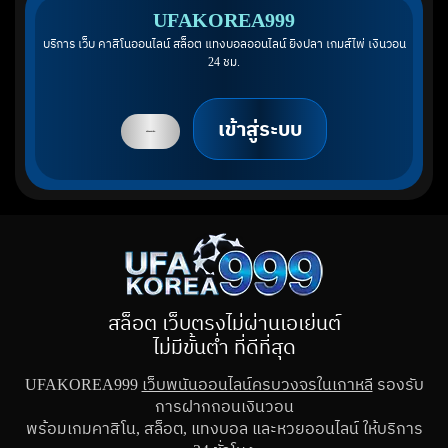
UFAKOREA999
บริการ เว็บ คาสิโนออนไลน์ สล็อต แทงบอลออนไลน์ ยิงปลา เกมส์ไพ่ เงินวอน
24 ชม.
เข้าสู่ระบบ
สมัครสมาชิก
สล็อต เว็บตรงไม่ผ่านเอเย่นต์
ไม่มีขั้นต่ำ ที่ดีที่สุด
UFAKOREA999
เว็บพนันออนไลน์ครบวงจรในเกาหลี
รองรับ
การฝากถอนเงินวอน
พร้อมเกมคาสิโน, สล็อต, แทงบอล และหวยออนไลน์ ให้บริการ