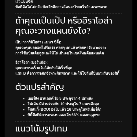
เร็วแบบซิตี้
ข้อดีคือใจไม่กลัว ข้อเสียคืออาจโดนลงโทษเร็วถ้าเพรสพลาด
ถ้าคุณเป็นเป๊ป หรืออิราโอล่า
คุณจะวางแผนยังไง?
เป๊ป กวาร์ดิโอล่า (แมนฯ ซิตี้):
คุณจะคุมบอลแต่ไม่รีบเร่ง ค่อยๆ บดแล้วค่อยหาจังหวะเจาะ
การใช้แบ็คเติมสูงและให้โฟเด้นจบในเขตโทษคือแผนเด็ด
อิราโอล่า (บอร์นมัธ):
คุณจะเพรสเร็วแล้วโต้กลับให้เร็วที่สุด
แผน B คือการรอดักจังหวะผิดพลาด และใช้โซลันกี้ปั่นเกมรับของซิตี้
ตัวแปรสำคัญ
เออร์ลิง ฮาแลนด์
ยิง 5 ประตูจาก 4 นัดหลัง
โฟเด้น
มีส่วนร่วมกับ 10 ประตูใน 7 เกมหลังสุด
โซลันกี้ (BOU)
ยิงไปแล้ว 16 ประตูในพรีเมียร์ลีก
ซิตี้มีสถิติการครองบอลเฉลี่ย 66% ตลอดฤดูกาล
แนวโน้มรูปเกม