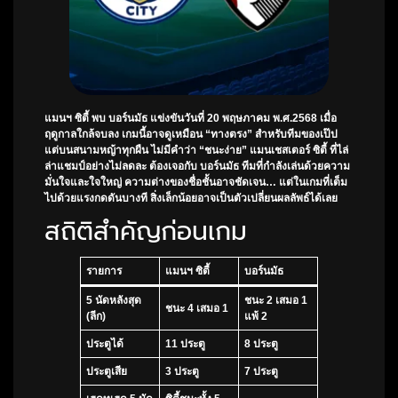
แมนฯ ซิตี้ พบ บอร์นมัธ
แข่งขันวันที่ 20 พฤษภาคม พ.ศ.2568
เมื่อ
ฤดูกาลใกล้จบลง เกมนี้อาจดูเหมือน “ทางตรง” สำหรับทีมของเป๊ป
แต่บนสนามหญ้าทุกผืน ไม่มีคำว่า “ชนะง่าย”
แมนเชสเตอร์ ซิตี้
ที่ไล่
ล่าแชมป์อย่างไม่ลดละ ต้องเจอกับ
บอร์นมัธ
ทีมที่กำลังเล่นด้วยความ
มั่นใจและใจใหญ่ ความต่างของชื่อชั้นอาจชัดเจน… แต่ในเกมที่เต็ม
ไปด้วยแรงกดดันบางที สิ่งเล็กน้อยอาจเป็นตัวเปลี่ยนผลลัพธ์ได้เลย
สถิติสำคัญก่อนเกม
รายการ
แมนฯ ซิตี้
บอร์นมัธ
5 นัดหลังสุด
ชนะ 2 เสมอ 1
ชนะ 4 เสมอ 1
(ลีก)
แพ้ 2
ประตูได้
11 ประตู
8 ประตู
ประตูเสีย
3 ประตู
7 ประตู