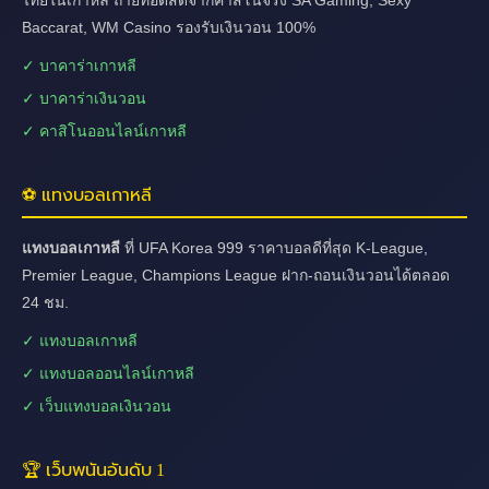
ไทยในเกาหลี ถ่ายทอดสดจากคาสิโนจริง SA Gaming, Sexy
Baccarat, WM Casino รองรับเงินวอน 100%
✓ บาคาร่าเกาหลี
✓ บาคาร่าเงินวอน
✓ คาสิโนออนไลน์เกาหลี
⚽ แทงบอลเกาหลี
แทงบอลเกาหลี
ที่ UFA Korea 999 ราคาบอลดีที่สุด K-League,
Premier League, Champions League ฝาก-ถอนเงินวอนได้ตลอด
24 ชม.
✓ แทงบอลเกาหลี
✓ แทงบอลออนไลน์เกาหลี
✓ เว็บแทงบอลเงินวอน
🏆 เว็บพนันอันดับ 1