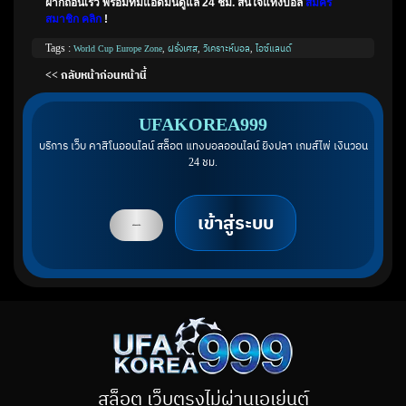
ฝากถอนเร็ว พร้อมทีมแอดมินดูแล 24 ชม. สนใจแทงบอล
สมัคร
สมาชิก คลิก
!
Tags :
World Cup Europe Zone
,
ฝรั่งเศส
,
วิเคราะห์บอล
,
ไอซ์แลนด์
<< กลับหน้าก่อนหน้านี้
UFAKOREA999
บริการ เว็บ คาสิโนออนไลน์ สล็อต แทงบอลออนไลน์ ยิงปลา เกมส์ไพ่ เงินวอน
24 ชม.
เข้าสู่ระบบ
สมัครสมาชิก
สล็อต เว็บตรงไม่ผ่านเอเย่นต์