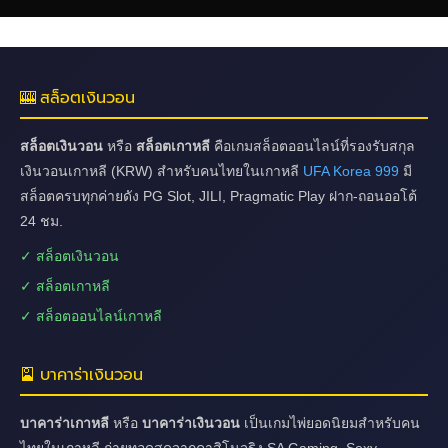
🎰 สล็อตเงินวอน
สล็อตเงินวอน
หรือ
สล็อตเกาหลี
คือเกมสล็อตออนไลน์ที่รองรับสกุล
เงินวอนเกาหลี (KRW) สำหรับคนไทยในเกาหลี
UFA Korea 999
มี
สล็อตครบทุกค่ายดัง PG Slot, JILI, Pragmatic Play ฝาก-ถอนออโต้
24 ชม.
✓ สล็อตเงินวอน
✓ สล็อตเกาหลี
✓ สล็อตออนไลน์เกาหลี
🎴 บาคาร่าเงินวอน
บาคาร่าเกาหลี
หรือ
บาคาร่าเงินวอน
เป็นเกมไพ่ยอดนิยมสำหรับคน