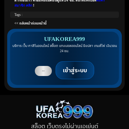
ฝากถอนเร็ว พร้อมทีมแอดมินดูแล 24 ชม. สนใจแทงบอล
สมัคร
สมาชิก คลิก
!
Tags :
<< กลับหน้าก่อนหน้านี้
UFAKOREA999
บริการ เว็บ คาสิโนออนไลน์ สล็อต แทงบอลออนไลน์ ยิงปลา เกมส์ไพ่ เงินวอน
24 ชม.
เข้าสู่ระบบ
สมัครสมาชิก
สล็อต เว็บตรงไม่ผ่านเอเย่นต์