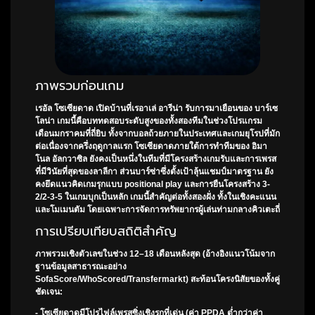
ภาพรวมก่อนเกม
เรอัล โซเซียดาด เปิดบ้านที่เรอาเล่ อารีน่า รับการมาเยือนของ บาร์เซ
โลน่า เกมนี้คือบททดสอบระดับสูงของทั้งสองทีมในช่วงโปรแกรม
เดือนมกราคมที่ถี่ยิบ ทั้งจากบอลถ้วยภายในประเทศและเกมยุโรปที่มัก
ต่อเนื่องจากครึ่งฤดูกาลแรก โซเซียดาดภายใต้การทำทีมของ อิมา
โนล อัลกวาซิล ยังคงเป็นหนึ่งในทีมที่มีโครงสร้างเกมรับและการเพรส
ที่มีวินัยที่สุดของลาลีกา ส่วนบาร์ซ่าซึ่งตั้งเป้าลุ้นแชมป์มาตรฐาน ยัง
คงยึดแนวคิดเกมรุกแบบ positional play และการยืนโครงสร้าง 3-
2/2-3-5 ในเกมบุกเป็นหลัก เกมนี้สำคัญต่อทั้งสองฝั่ง ทั้งในเชิงคะแนน
และโมเมนตัม โดยเฉพาะการจัดการทรัพยากรผู้เล่นท่ามกลางคิวเตะถี่
การเปรียบเทียบสถิติสำคัญ
ภาพรวมเชิงตัวเลขในช่วง 12–18 เดือนหลังสุด (อ้างอิงแนวโน้มจาก
ฐานข้อมูลสาธารณะอย่าง
SofaScore/WhoScored/Transfermarkt) สะท้อนโครงนิสัยของทั้งคู่
ชัดเจน:
- โซเซียดาดมีโปรไฟล์เพรสซิ่งเชิงรุกที่เด่น (ค่า PPDA ต่ำกว่าค่า