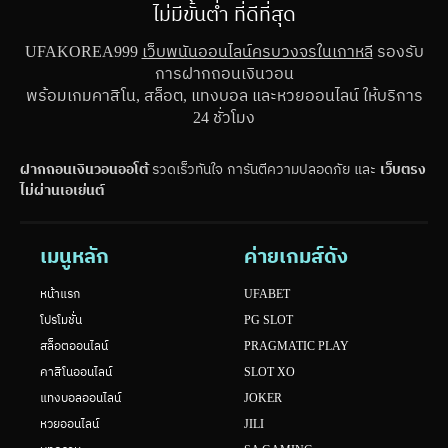
ไม่มีขั้นต่ำ ที่ดีที่สุด
UFAKOREA999
เว็บพนันออนไลน์ครบวงจรในเกาหลี
รองรับ
การฝากถอนเงินวอน
พร้อมเกมคาสิโน, สล็อต, แทงบอล และหวยออนไลน์ ให้บริการ
24 ชั่วโมง
ฝากถอนเงินวอนออโต้
รวดเร็วทันใจ การันตีความปลอดภัย และ
เว็บตรง
ไม่ผ่านเอเย่นต์
เมนูหลัก
ค่ายเกมส์ดัง
หน้าแรก
UFABET
โปรโมชั่น
PG SLOT
สล็อตออนไลน์
PRAGMATIC PLAY
คาสิโนออนไลน์
SLOT XO
แทงบอลออนไลน์
JOKER
หวยออนไลน์
JILI