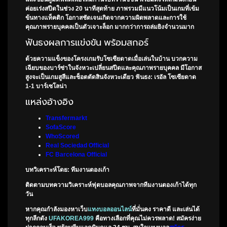
ค่อยเร่งสปีดในช่วง 20 นาทีสุดท้าย ภาพรวมมีแนวโน้มเป็นเกมที่เข้ม
ข้นทางแท็คติก โอกาสชัดเจนเกิดจากความผิดพลาดและการใช้
คุณภาพรายบุคคลเป็นตัวเจาะล็อก มากกว่าการถล่มยิงจำนวนมาก
ฟันธงผลการแข่งขัน พร้อมสกอร์
ด้วยความแข็งของโครงเกมรับโซเซียดาดเมื่อเล่นในบ้าน บวกความ
เฉียบของบาร์ซ่าในจังหวะเปลี่ยนสปีดและคุณภาพรายบุคคล มีโอกาส
สูงจะเป็นเกมสูสีและช็อตตัดสินจังหวะเดียว ฟันธง: เรอัล โซเซียดาด
1-1 บาร์เซโลน่า
แหล่งอ้างอิง
Transfermarkt
SofaScore
WhoScored
Real Sociedad Official
FC Barcelona Official
บทวิเคราะห์โดย:
ทีมงานตองเก้า
ติดตามบทความวิเคราะห์ฟุตบอลคุณภาพจากทีมงานตองเก้าได้ทุก
วัน
หากคุณกำลังมองหาเว็บ
แทงบอลออนไลน์
ที่มั่นคง ราคาดี และเล่นได้
ทุกลีกดัง
UFAKOREA999
คือทางเลือกที่คุณไม่ควรพลาด! สมัครง่าย