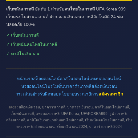
เว็บพนันเกาหลี
อันดับ 1 สำหรับ
คนไทยในเกาหลี
UFA Korea 999
เว็บตรง ไม่ผ่านเอเย่นต์ ฝาก-ถอนเงินวอนเกาหลีอัตโนมัติ 24 ชม.
ปลอดภัย 100%
✓ เว็บพนันเกาหลี
✓ เว็บพนันคนไทยในเกาหลี
✓ คาสิโนเงินวอน
หน้าแรก
สล็อตออนไลน์
คาสิโนออนไลน์
แทงบอลออนไลน์
หวยออนไลน์
โปรโมชั่น
บาคาร่าเกาหลี
สล็อตเงินวอน
การเล่นอย่างรับผิดชอบ
นโยบายบรรณาธิการ
สมัครสมาชิก
Tags:
สล็อตเงินวอน, บาคาร่าเกาหลี, บาคาร่าเงินวอน, คาสิโนออนไลน์เกาหลี,
เว็บพนันเกาหลี, แทงบอลเกาหลี, UFA Korea, UFAKOREA999, ยูฟ่าเกาหลี,
สล็อตเกาหลี, คาสิโนเงินวอน, พนันออนไลน์เกาหลี, เว็บพนันคนไทยในเกาหลี, เว็บ
ตรงเกาหลี, ฝากถอนวอน, สล็อตเงินวอน 2024, บาคาร่าเกาหลี 2024