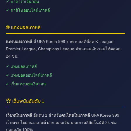
✓ บาคาร่าเงินวอน
✓ คาสิโนออนไลน์เกาหลี
⚽ แทงบอลเกาหลี
แทงบอลเกาหลี
ที่ UFA Korea 999 ราคาบอลดีที่สุด K-League,
Premier League, Champions League ฝาก-ถอนเงินวอนได้ตลอด
24 ชม.
✓ แทงบอลเกาหลี
✓ แทงบอลออนไลน์เกาหลี
✓ เว็บแทงบอลเงินวอน
🏆 เว็บพนันอันดับ 1
เว็บพนันเกาหลี
อันดับ 1 สำหรับ
คนไทยในเกาหลี
UFA Korea 999
เว็บตรง ไม่ผ่านเอเย่นต์ ฝาก-ถอนเงินวอนเกาหลีอัตโนมัติ 24 ชม.
ปลอดภัย 100%