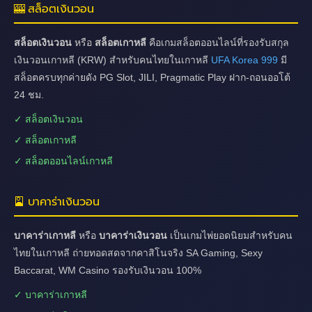
🎰 สล็อตเงินวอน
สล็อตเงินวอน
หรือ
สล็อตเกาหลี
คือเกมสล็อตออนไลน์ที่รองรับสกุล
เงินวอนเกาหลี (KRW) สำหรับคนไทยในเกาหลี
UFA Korea 999
มี
สล็อตครบทุกค่ายดัง PG Slot, JILI, Pragmatic Play ฝาก-ถอนออโต้
24 ชม.
✓ สล็อตเงินวอน
✓ สล็อตเกาหลี
✓ สล็อตออนไลน์เกาหลี
🎴 บาคาร่าเงินวอน
บาคาร่าเกาหลี
หรือ
บาคาร่าเงินวอน
เป็นเกมไพ่ยอดนิยมสำหรับคน
ไทยในเกาหลี ถ่ายทอดสดจากคาสิโนจริง SA Gaming, Sexy
Baccarat, WM Casino รองรับเงินวอน 100%
✓ บาคาร่าเกาหลี