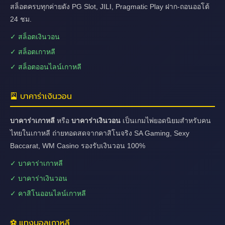
สล็อตครบทุกค่ายดัง PG Slot, JILI, Pragmatic Play ฝาก-ถอนออโต้
24 ชม.
✓ สล็อตเงินวอน
✓ สล็อตเกาหลี
✓ สล็อตออนไลน์เกาหลี
🎴 บาคาร่าเงินวอน
บาคาร่าเกาหลี
หรือ
บาคาร่าเงินวอน
เป็นเกมไพ่ยอดนิยมสำหรับคน
ไทยในเกาหลี ถ่ายทอดสดจากคาสิโนจริง SA Gaming, Sexy
Baccarat, WM Casino รองรับเงินวอน 100%
✓ บาคาร่าเกาหลี
✓ บาคาร่าเงินวอน
✓ คาสิโนออนไลน์เกาหลี
⚽ แทงบอลเกาหลี