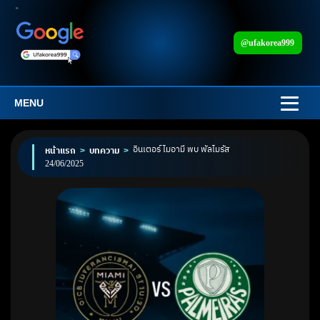
@ufakorea999
MENU
อินเตอร์ ไมอามี พบ พัลไมรัส
หน้าแรก
>
บทความ
>
24/06/2025