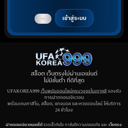
เข้าสู่ระบบ
สมัครสมาชิก
สล็อต เว็บตรงไม่ผ่านเอเย่นต์
ไม่มีขั้นต่ำ ที่ดีที่สุด
UFAKOREA999
เว็บพนันออนไลน์ครบวงจรในเกาหลี
รองรับ
การฝากถอนเงินวอน
พร้อมเกมคาสิโน, สล็อต, แทงบอล และหวยออนไลน์ ให้บริการ
24 ชั่วโมง
ฝากถอนเงินวอนออโต้
รวดเร็วทันใจ การันตีความปลอดภัย และ
เว็บตรง