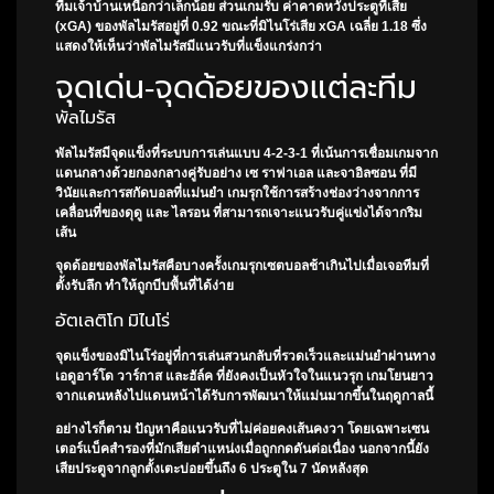
ทีมเจ้าบ้านเหนือกว่าเล็กน้อย ส่วนเกมรับ ค่าคาดหวังประตูที่เสีย
(xGA) ของพัลไมรัสอยู่ที่ 0.92 ขณะที่มิไนโร่เสีย xGA เฉลี่ย 1.18 ซึ่ง
แสดงให้เห็นว่าพัลไมรัสมีแนวรับที่แข็งแกร่งกว่า
จุดเด่น-จุดด้อยของแต่ละทีม
พัลไมรัส
พัลไมรัสมีจุดแข็งที่ระบบการเล่นแบบ 4-2-3-1 ที่เน้นการเชื่อมเกมจาก
แดนกลางด้วยกองกลางคู่รับอย่าง เซ ราฟาเอล และจาอิลซอน ที่มี
วินัยและการสกัดบอลที่แม่นยำ เกมรุกใช้การสร้างช่องว่างจากการ
เคลื่อนที่ของดุดู และ ไลรอน ที่สามารถเจาะแนวรับคู่แข่งได้จากริม
เส้น
จุดด้อยของพัลไมรัสคือบางครั้งเกมรุกเซตบอลช้าเกินไปเมื่อเจอทีมที่
ตั้งรับลึก ทำให้ถูกบีบพื้นที่ได้ง่าย
อัตเลติโก มิไนโร่
จุดแข็งของมิไนโร่อยู่ที่การเล่นสวนกลับที่รวดเร็วและแม่นยำผ่านทาง
เอดูอาร์โด วาร์กาส และฮัล์ค ที่ยังคงเป็นหัวใจในแนวรุก เกมโยนยาว
จากแดนหลังไปแดนหน้าได้รับการพัฒนาให้แม่นมากขึ้นในฤดูกาลนี้
อย่างไรก็ตาม ปัญหาคือแนวรับที่ไม่ค่อยคงเส้นคงวา โดยเฉพาะเซน
เตอร์แบ็คสำรองที่มักเสียตำแหน่งเมื่อถูกกดดันต่อเนื่อง นอกจากนี้ยัง
เสียประตูจากลูกตั้งเตะบ่อยขึ้นถึง 6 ประตูใน 7 นัดหลังสุด