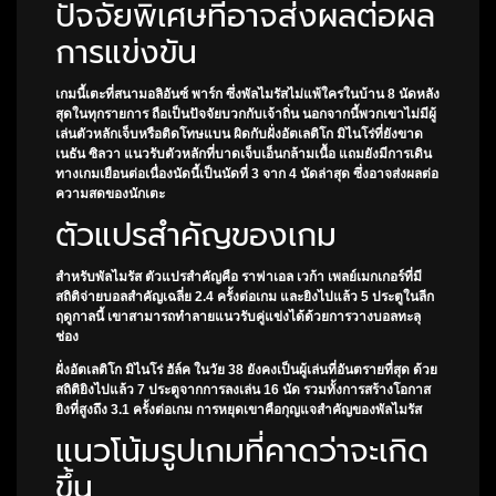
ปัจจัยพิเศษที่อาจส่งผลต่อผล
การแข่งขัน
เกมนี้เตะที่สนามอลิอันซ์ พาร์ก ซึ่งพัลไมรัสไม่แพ้ใครในบ้าน 8 นัดหลัง
สุดในทุกรายการ ถือเป็นปัจจัยบวกกับเจ้าถิ่น นอกจากนี้พวกเขาไม่มีผู้
เล่นตัวหลักเจ็บหรือติดโทษแบน ผิดกับฝั่งอัตเลติโก มิไนโร่ที่ยังขาด
เนธัน ซิลวา แนวรับตัวหลักที่บาดเจ็บเอ็นกล้ามเนื้อ แถมยังมีการเดิน
ทางเกมเยือนต่อเนื่องนัดนี้เป็นนัดที่ 3 จาก 4 นัดล่าสุด ซึ่งอาจส่งผลต่อ
ความสดของนักเตะ
ตัวแปรสำคัญของเกม
สำหรับพัลไมรัส ตัวแปรสำคัญคือ ราฟาเอล เวก้า เพลย์เมกเกอร์ที่มี
สถิติจ่ายบอลสำคัญเฉลี่ย 2.4 ครั้งต่อเกม และยิงไปแล้ว 5 ประตูในลีก
ฤดูกาลนี้ เขาสามารถทำลายแนวรับคู่แข่งได้ด้วยการวางบอลทะลุ
ช่อง
ฝั่งอัตเลติโก มิไนโร่ ฮัล์ค ในวัย 38 ยังคงเป็นผู้เล่นที่อันตรายที่สุด ด้วย
สถิติยิงไปแล้ว 7 ประตูจากการลงเล่น 16 นัด รวมทั้งการสร้างโอกาส
ยิงที่สูงถึง 3.1 ครั้งต่อเกม การหยุดเขาคือกุญแจสำคัญของพัลไมรัส
แนวโน้มรูปเกมที่คาดว่าจะเกิด
ขึ้น