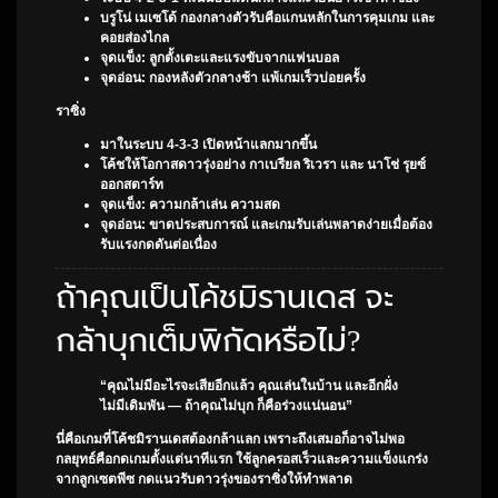
บรูโน่ เมเซโด้ กองกลางตัวรับคือแกนหลักในการคุมเกม และ
คอยส่องไกล
จุดแข็ง: ลูกตั้งเตะและแรงขับจากแฟนบอล
จุดอ่อน: กองหลังตัวกลางช้า แพ้เกมเร็วบ่อยครั้ง
ราซิ่ง
มาในระบบ 4-3-3 เปิดหน้าแลกมากขึ้น
โค้ชให้โอกาสดาวรุ่งอย่าง กาเบรียล ริเวรา และ นาโช่ รุยซ์
ออกสตาร์ท
จุดแข็ง: ความกล้าเล่น ความสด
จุดอ่อน: ขาดประสบการณ์ และเกมรับเล่นพลาดง่ายเมื่อต้อง
รับแรงกดดันต่อเนื่อง
ถ้าคุณเป็นโค้ชมิรานเดส จะ
กล้าบุกเต็มพิกัดหรือไม่?
“คุณไม่มีอะไรจะเสียอีกแล้ว คุณเล่นในบ้าน และอีกฝั่ง
ไม่มีเดิมพัน — ถ้าคุณไม่บุก ก็คือร่วงแน่นอน”
นี่คือเกมที่โค้ชมิรานเดสต้องกล้าแลก เพราะถึงเสมอก็อาจไม่พอ
กลยุทธ์คือกดเกมตั้งแต่นาทีแรก ใช้ลูกครอสเร็วและความแข็งแกร่ง
จากลูกเซตพีซ กดแนวรับดาวรุ่งของราซิ่งให้ทำพลาด