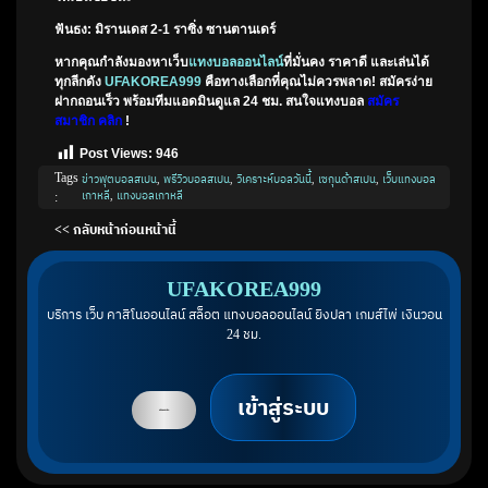
ฟันธง: มิรานเดส 2-1 ราซิ่ง ซานตานเดร์
หากคุณกำลังมองหาเว็บ
แทงบอลออนไลน์
ที่มั่นคง ราคาดี และเล่นได้
ทุกลีกดัง
UFAKOREA999
คือทางเลือกที่คุณไม่ควรพลาด! สมัครง่าย
ฝากถอนเร็ว พร้อมทีมแอดมินดูแล 24 ชม. สนใจแทงบอล
สมัคร
สมาชิก คลิก
!
Post Views:
946
Tags
ข่าวฟุตบอลสเปน
,
พรีวิวบอลสเปน
,
วิเคราะห์บอลวันนี้
,
เซกุนด้าสเปน
,
เว็บแทงบอล
:
เกาหลี
,
แทงบอลเกาหลี
<< กลับหน้าก่อนหน้านี้
UFAKOREA999
บริการ เว็บ คาสิโนออนไลน์ สล็อต แทงบอลออนไลน์ ยิงปลา เกมส์ไพ่ เงินวอน
24 ชม.
เข้าสู่ระบบ
สมัครสมาชิก