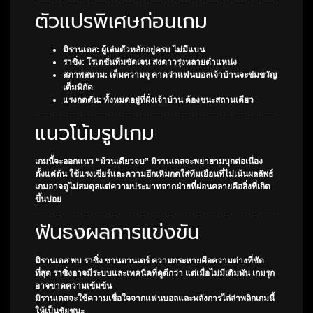
ตัวแปรพิเศษก่อนเกม
มิรานเดส:
ผู้เล่นตัวหลักอยู่ครบ ไม่มีแบน
ราซิ่ง:
โรเตชั่นทีมชัดเจน ส่งดาวรุ่งหลายตำแหน่ง
สภาพสนาม:
เต็มความจุ คาดว่าแฟนบอลเจ้าบ้านจะข่มขวัญ
เต็มพิกัด
แรงกดดัน:
ทั้งหมดอยู่ที่ฝั่งเจ้าบ้าน ต้องชนะสถานเดียว
แนวโน้มรูปเกม
เกมนี้จะออกแนว “ม้วนเดียวจบ” มิรานเดสจะพยายามบุกต่อเนื่อง
ตั้งแต่ต้น ใช้แรงเชียร์และความฮึกเหิมกดใส่ทีมเยือนที่ไม่เน้นผลลัพธ์
เกมอาจดูไม่สมดุลแต่ความประมาทจากฝ่ายที่ผ่อนคลายคือสิ่งที่เกิด
ขึ้นบ่อย
ฟันธงผลการแข่งขัน
มิรานเดส พบ ราซิ่ง ซานตานเดร์ ความกระหายคือความต่างที่ชัด
ที่สุด ราซิ่งอาจมีระบบและเทคนิคที่ดูดีกว่า แต่เมื่อไม่มีเดิมพัน เกมรุก
อาจขาดความเข้มข้น
มิรานเดสจะใช้ความเชื่อใจจากแฟนบอลและพลังการไล่ล่าพลิกเกมนี้
ให้เป็นชัยชนะ