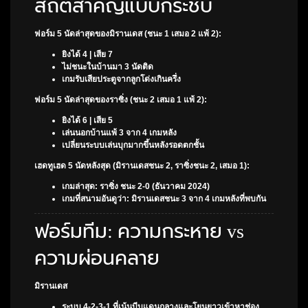
สถิติสำคัญแบบกระชับ
ฟอร์ม 5 นัดล่าสุดของมิรานเดส (ชนะ 1 เสมอ 2 แพ้ 2):
ยิงได้ 4 | เสีย 7
ไม่ชนะในบ้านมา 3 นัดติด
เกมรับเสียประตูจากลูกโด่งเกินครึ่ง
ฟอร์ม 5 นัดล่าสุดของราซิ่ง (ชนะ 2 เสมอ 1 แพ้ 2):
ยิงได้ 6 | เสีย 5
เล่นนอกบ้านแพ้ 3 จาก 4 เกมหลัง
เปลี่ยนระบบเล่นบุกมากขึ้นหลังรอดตกชั้น
เฮดทูเฮด 5 นัดหลังสุด (มิรานเดสชนะ 2, ราซิ่งชนะ 2, เสมอ 1):
เกมล่าสุด: ราซิ่ง ชนะ 2-0 (ธันวาคม 2024)
เกมที่สนามอันดูว่า: มิรานเดสชนะ 3 จาก 4 เกมหลังที่พบกัน
ฟอร์มทีม: ความกระหาย vs
ความผ่อนคลาย
มิรานเดส
ระบบ 4-2-3-1 ที่เน้นบีบแดนกลางและโยนยาวเข้าหาช่อง