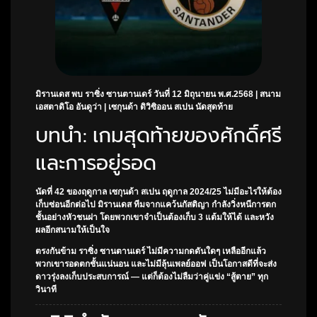
มิรานเดส พบ ราซิ่ง ซานตานเดร์
วันที่ 12 มิถุนายน พ.ศ.2568 | สนาม
เอสตาดิโอ อันดูว่า | เซกุนด้า ดิวิซิออน สเปน นัดสุดท้าย
บทนำ: เกมสุดท้ายของศักดิ์ศรี
และการอยู่รอด
นัดที่ 42 ของฤดูกาล เซกุนด้า สเปน ฤดูกาล 2024/25 ไม่มีอะไรให้ต้อง
เก็บซ่อนอีกต่อไป มิรานเดส ทีมจากแคว้นกัสติญา กำลังวิ่งหนีการตก
ชั้นอย่างหัวชนฝา โดยพวกเขาจำเป็นต้องเก็บ 3 แต้มให้ได้ และหวัง
ผลอีกสนามให้เป็นใจ
ตรงกันข้าม ราซิ่ง ซานตานเดร์ ไม่มีความกดดันใดๆ เหลืออีกแล้ว
พวกเขารอดตกชั้นแน่นอน และไม่มีลุ้นเพลย์ออฟ เป็นโอกาสดีที่จะส่ง
ดาวรุ่งลงเก็บประสบการณ์ — แต่ก็ต้องไม่ลืมว่าคู่แข่ง “สู้ตาย” ทุก
วินาที