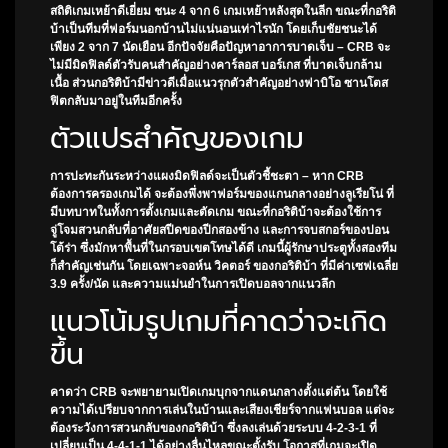
สถิติเกมเหย้าดีเยี่ยม ชนะ 4 จาก 6 เกมเหย้าหลังสุดในลีก ขณะที่กอริติ
บ้าเป็นทีมที่ฟอร์มนอกบ้านไม่แน่นอนเท่าไรนัก โดยเก็บชัยชนะได้
เพียง 2 จาก 7 นัดเยือน อีกปัจจัยคือปัญหาอาการบาดเจ็บ – CRB จะ
ไม่มีมิดฟิลด์ตัวรับคนสำคัญอย่างคาร์ลอส บอร์เกส ที่บาดเจ็บกล้าม
เนื้อ ส่วนกอริติบ้ามีข่าวดีเมื่อแนวรุกตัวสำคัญอย่างฟาบิโอ ซานโตส
ฟิตกลับมาอยู่ในทีมอีกครั้ง
ตัวแปรสำคัญของเกม
การปะทะกันระหว่างแผงมิดฟิลด์จะเป็นตัวชี้ชะตา – หาก CRB
ต้องการครองเกมได้ จะต้องพึ่งพาฟอร์มของแกนกลางอย่างลูเรียโน่ ที่
มีบทบาทในทั้งการตั้งเกมและตัดเกม ขณะที่กอริติบ้าจะต้องใช้การ
จู่โจมสวนกลับที่อาศัยสปีดของปีกสองข้าง และการจบสกอร์ของปอน
โต้ร่า ซึ่งมักหาพื้นที่ในกรอบเขตโทษได้ดี เกมนี้ผู้รักษาประตูทั้งสองทีม
ก็สำคัญเช่นกัน โดยเฉพาะจอห์น วิคตอร์ ของกอริติบ้า ที่มีค่าเซฟเฉลี่ย
3.9 ครั้ง/นัด และความแม่นยำในการเปิดบอลจากแนวลึก
แนวโน้มรูปเกมที่คาดว่าจะเกิด
ขึ้น
คาดว่า CRB จะพยายามเปิดเกมบุกจากแดนกลางตั้งแต่ต้น โดยใช้
ความได้เปรียบจากการเล่นในบ้านและเสียงเชียร์จากแฟนบอล แต่จะ
ต้องระวังการสวนกลับของกอริติบ้า ซึ่งลงเล่นด้วยระบบ 4-2-3-1 ที่
เปลี่ยนเป็น 4-4-1-1 ได้อย่างลื่นไหลขณะตั้งรับ โอกาสที่เกมจะเปิด