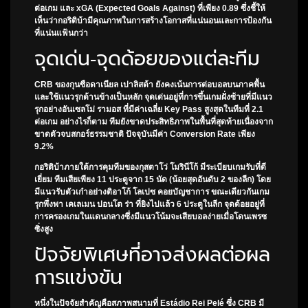
ต่อเกม และ xGA (Expected Goals Against) ที่เพียง 0.89 ซึ่งชี้ให้
เห็นว่ากอริติบ้ามีคุณภาพในการสร้างโอกาสที่แน่นอนและการป้องกัน
ที่แน่นแฟ้นกว่า
จุดเด่น-จุดด้อยของแต่ละทีม
CRB ของกุนซือดาเนียล เปาลิสต้า ยังคงเน้นการต่อบอลบนภาคพื้น
และใช้แนวรุกด้านข้างเป็นหลัก จุดเด่นอยู่ที่การขึ้นเกมฝั่งซ้ายที่มีแนว
รุกอย่างอันเซลโม่ รามอส ที่มีค่าเฉลี่ย Key Pass สูงสุดในทีมที่ 2.1
ต่อเกม อย่างไรก็ตาม ทีมยังขาดประสิทธิภาพในพื้นที่สุดท้ายเนื่องจาก
ขาดตัวจบสกอร์ธรรมชาติ ปัจจุบันมีค่า Conversion Rate เพียง
9.2%
กอริติบ้าภายใต้การคุมทีมของกุสตาโว่ โมรินีโก้ มีระเบียบเกมรับที่ดี
เยี่ยม ทีมเสียเพียง 11 ประตูจาก 15 นัด (น้อยสุดอันดับ 2 ของลีก) โดย
มีแนวรับตัวเก๋าอย่างติอาโก้ โลเปซ คอยบัญชาการ ขณะเดียวกันเกม
รุกพึ่งพา เคเลเมน ปอนโต ร่า ที่ยิงไปแล้ว 6 ประตูในลีก จุดด้อยอยู่ที่
การครองเกมในแดนกลางซึ่งมีแนวโน้มจะเสียบอลง่ายเมื่อโดนเพรซ
ซิ่งสูง
ปัจจัยพิเศษที่อาจส่งผลต่อผล
การแข่งขัน
หนึ่งในปัจจัยสำคัญคือสภาพสนามที่ Estádio Rei Pelé ซึ่ง CRB มี