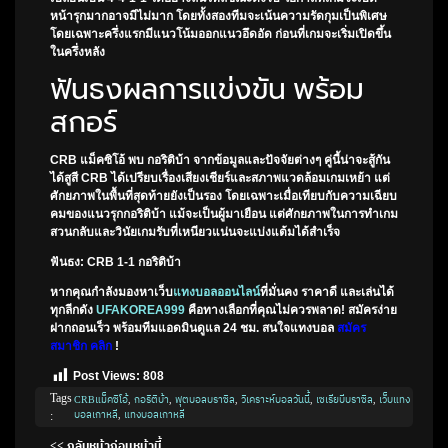
หน้ารุกมากอาจมีไม่มาก โดยทั้งสองทีมจะเน้นความรัดกุมเป็นพิเศษ
โดยเฉพาะครึ่งแรกมีแนวโน้มออกแนวอึดอัด ก่อนที่เกมจะเริ่มเปิดขึ้น
ในครึ่งหลัง
ฟันธงผลการแข่งขัน พร้อม
สกอร์
CRB แม็คซิโอ้ พบ กอริติบ้า
จากข้อมูลและปัจจัยต่างๆ คู่นี้น่าจะสู้กัน
ได้สูสี CRB ได้เปรียบเรื่องเสียงเชียร์และสภาพแวดล้อมเกมเหย้า แต่
ศักยภาพในพื้นที่สุดท้ายยังเป็นรอง โดยเฉพาะเมื่อเทียบกับความเฉียบ
คมของแนวรุกกอริติบ้า แม้จะเป็นผู้มาเยือน แต่ศักยภาพในการทำเกม
สวนกลับและวินัยเกมรับที่เหนียวแน่นจะแบ่งแต้มได้สำเร็จ
ฟันธง: CRB 1-1 กอริติบ้า
หากคุณกำลังมองหาเว็บ
แทงบอลออนไลน์
ที่มั่นคง ราคาดี และเล่นได้
ทุกลีกดัง
UFAKOREA999
คือทางเลือกที่คุณไม่ควรพลาด! สมัครง่าย
ฝากถอนเร็ว พร้อมทีมแอดมินดูแล 24 ชม. สนใจแทงบอล
สมัคร
สมาชิก คลิก
!
Post Views:
808
Tags
CRBแม็คซิโอ้
,
กอริติบ้า
,
ฟุตบอลบราซิล
,
วิเคราะห์บอลวันนี้
,
เซเรียบีบราซิล
,
เว็บแทง
:
บอลเกาหลี
,
แทงบอลเกาหลี
<< กลับหน้าก่อนหน้านี้