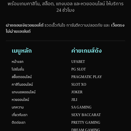
พร้อมเกมคาสิโน, สล็อต, แทงบอล และหวยออนไลน์ ให้บริการ
24 ชั่วโมง
ฝากถอนเงินวอนออโต้
รวดเร็วทันใจ การันตีความปลอดภัย และ
เว็บตรง
ไม่ผ่านเอเย่นต์
เมนูหลัก
ค่ายเกมส์ดัง
หน้าแรก
UFABET
โปรโมชั่น
PG SLOT
สล็อตออนไลน์
PRAGMATIC PLAY
คาสิโนออนไลน์
SLOT XO
แทงบอลออนไลน์
JOKER
หวยออนไลน์
JILI
บทความ
SA GAMING
เกี่ยวกับเรา
SEXY BACCARAT
ติดต่อเรา
PRETTY GAMING
DREAM GAMING