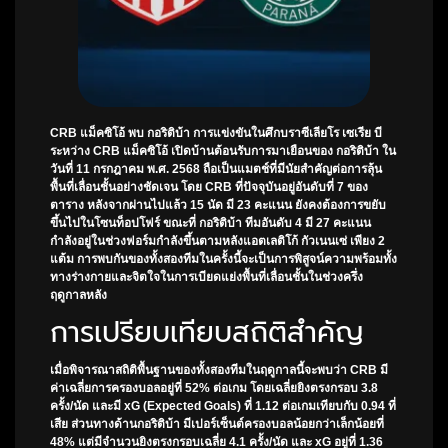
CRB แม็คซิโอ้ พบ กอริติบ้า
การแข่งขันในศึกบราซีเลียโร เซเรีย บี
ระหว่าง CRB แม็คซิโอ้ เปิดบ้านต้อนรับการมาเยือนของ กอริติบ้า ใน
วันที่ 11 กรกฎาคม พ.ศ. 2568 ถือเป็นแมตช์ที่มีนัยสำคัญต่อการลุ้น
พื้นที่เลื่อนชั้นอย่างชัดเจน โดย CRB ที่ปัจจุบันอยู่อันดับที่ 7 ของ
ตาราง หลังจากผ่านไปแล้ว 15 นัด มี 23 คะแนน ยังคงต้องการขยับ
ขึ้นไปในโซนท็อปโฟร์ ขณะที่ กอริติบ้า ทีมอันดับ 4 มี 27 คะแนน
กำลังอยู่ในช่วงฟอร์มกำลังขึ้นตามหลังแอตเลติโก้ กัวเนนเซ่ เพียง 2
แต้ม การพบกันของทั้งสองทีมในครั้งนี้จะเป็นการพิสูจน์ความพร้อมทั้ง
ทางร่างกายและจิตใจในการเบียดแย่งพื้นที่เลื่อนชั้นในช่วงครึ่ง
ฤดูกาลหลัง
การเปรียบเทียบสถิติสำคัญ
เมื่อพิจารณาสถิติพื้นฐานของทั้งสองทีมในฤดูกาลนี้จะพบว่า CRB มี
ค่าเฉลี่ยการครองบอลอยู่ที่ 52% ต่อเกม โดยเฉลี่ยยิงตรงกรอบ 3.8
ครั้ง/นัด และมี xG (Expected Goals) ที่ 1.12 ต่อเกมเทียบกับ 0.94 ที่
เสีย ส่วนทางด้านกอริติบ้า มีเปอร์เซ็นต์ครองบอลน้อยกว่าเล็กน้อยที่
48% แต่มีจำนวนยิงตรงกรอบเฉลี่ย 4.1 ครั้ง/นัด และ xG อยู่ที่ 1.36