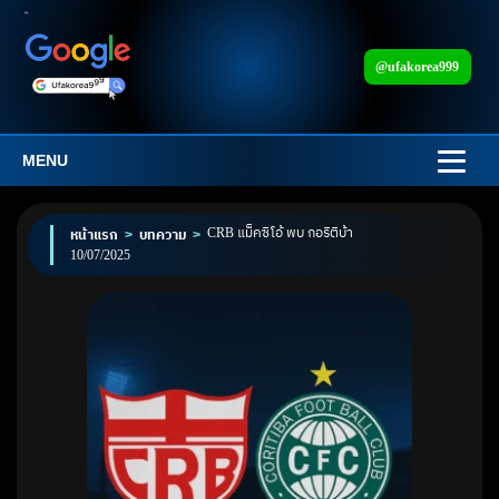
@ufakorea999
MENU
CRB แม็คซิโอ้ พบ กอริติบ้า
หน้าแรก
>
บทความ
>
10/07/2025