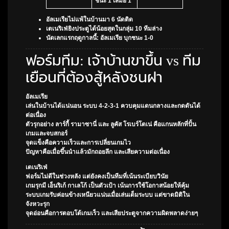
ชนะ 1 เสมอ 1
อัลเมเรียไม่แพ้ในบ้านมา 6 นัดติด
เตเนริเฟ่ยิงประตูได้น้อยสุดในกลุ่ม 10 ทีมล่าง
นัดเลกแรกฤดูกาลนี้: อัลเมเรีย บุกชนะ 1-0
ฟอร์มทีม: เจ้าบ้านขาขึ้น vs ทีม
เยือนที่ต้องสู้หลังชนฝา
อัลเมเรีย
เล่นในบ้านได้แน่นอน ระบบ 4-2-3-1 ควบคุมแดนกลางและกดดันได้
ต่อเนื่อง
ตัวรุกอย่าง
ลาร์กี้ รามาซานี่
และ
ลูคัส โรเบร์โตเน่
คือแกนหลักที่ปั้น
เกมและจบสกอร์
จุดแข็งคือความเร็วและการเปลี่ยนเกมไว
ปัญหาคือเมื่อขึ้นนำแล้วมักถอยลึก และเสียความต่อเนื่อง
เตเนริเฟ่
ฟอร์มไม่ดีในช่วงหลัง แต่ยังคงเป็นทีมที่เน้นระเบียบวินัย
เกมรุกมี
เอ็นริเก้ กาเลโก้
เป็นตัวเป้า เน้นการใช้โอกาสน้อยให้คุ้ม
ระบบเกมรับค่อนข้างเหนียวแน่นเมื่อเล่นเต็มระบบ แต่ขาดมิติใน
จังหวะรุก
จุดอ่อนคือการตอบโต้เกมเร็ว และเสียประตูจากความผิดพลาดง่ายๆ