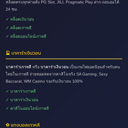
สล็อตครบทุกค่ายดัง PG Slot, JILI, Pragmatic Play ฝาก-ถอนออโต้
24 ชม.
✓ สล็อตเงินวอน
✓ สล็อตเกาหลี
✓ สล็อตออนไลน์เกาหลี
🎴 บาคาร่าเงินวอน
บาคาร่าเกาหลี
หรือ
บาคาร่าเงินวอน
เป็นเกมไพ่ยอดนิยมสำหรับคน
ไทยในเกาหลี ถ่ายทอดสดจากคาสิโนจริง SA Gaming, Sexy
Baccarat, WM Casino รองรับเงินวอน 100%
✓ บาคาร่าเกาหลี
✓ บาคาร่าเงินวอน
✓ คาสิโนออนไลน์เกาหลี
⚽ แทงบอลเกาหลี