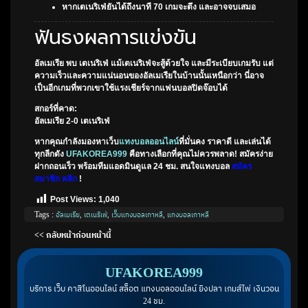
หากเตเนริเฟ่ยันได้ถึงนาที 70 เกมจะตึง และอาจจบเสมอ
ฟันธงผลการแข่งขัน
อัลเมเรีย พบ เตเนริเฟ่ แม้เตเนริเฟ่จะสู้ด้วยใจ และมีระเบียบเกมรับ แต่
ความเร็วและความแน่นอนของอัลเมเรียในบ้านนั้นเหนือกว่า นี่อาจ
เป็นอีกเกมที่พวกเขาใช้แรงเชียร์จากแฟนบอลปิดจ๊อบได้
สกอร์ที่คาด:
อัลเมเรีย 2-0 เตเนริเฟ่
หากคุณกำลังมองหาเว็บ
แทงบอลออนไลน์
ที่มั่นคง ราคาดี และเล่นได้
ทุกลีกดัง
UFAKOREA999
คือทางเลือกที่คุณไม่ควรพลาด! สมัครง่าย
ฝากถอนเร็ว พร้อมทีมแอดมินดูแล 24 ชม. สนใจแทงบอล
สมัคร
สมาชิก คลิก
!
Post Views:
1,040
Tags :
อัลเมเรีย
,
เตเนริเฟ่
,
เว็บแทงบอลเกาหลี
,
แทงบอลเกาหลี
<< กลับหน้าก่อนหน้านี้
UFAKOREA999
บริการ เว็บ คาสิโนออนไลน์ สล็อต แทงบอลออนไลน์ ยิงปลา เกมส์ไพ่ เงินวอน
24 ชม.