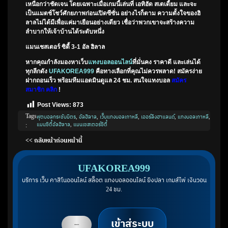
เหนือกว่าชัดเจน โดยเฉพาะเมื่อเกมนี้เล่นที่ เอทิฮัด สเตเดี้ยม และจะ
เป็นแมตช์โชว์ศักยภาพก่อนเปิดซีซั่น อย่างไรก็ตาม ความตั้งใจของฮิ
ลาลไม่ได้มีเพื่อแค่มาเยือนอย่างเดียว เชื่อว่าพวกเขาจะสร้างความ
ลำบากให้เจ้าบ้านได้ระดับหนึ่ง
แมนเชสเตอร์ ซิตี้ 3-1 อัล ฮิลาล
หากคุณกำลังมองหาเว็บ
แทงบอลออนไลน์
ที่มั่นคง ราคาดี และเล่นได้
ทุกลีกดัง
UFAKOREA999
คือทางเลือกที่คุณไม่ควรพลาด! สมัครง่าย
ฝากถอนเร็ว พร้อมทีมแอดมินดูแล 24 ชม. สนใจแทงบอล
สมัคร
สมาชิก คลิก
!
Post Views:
873
Tags
ฟุตบอลกระชับมิตร
,
อัลฮิลาล
,
เว็บแทงบอลเกาหลี
,
เออร์ลิงฮาแลนด์
,
แทงบอลเกาหลี
,
:
แมนซิตี้อัลฮิลาล
,
แมนเชสเตอร์ซิตี้
<< กลับหน้าก่อนหน้านี้
UFAKOREA999
บริการ เว็บ คาสิโนออนไลน์ สล็อต แทงบอลออนไลน์ ยิงปลา เกมส์ไพ่ เงินวอน
24 ชม.
เข้าสู่ระบบ
สมัครสมาชิก