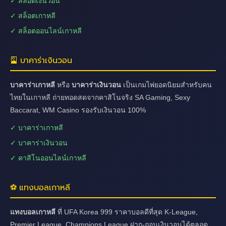
✓ สล็อตเงินวอน
✓ สล็อตเกาหลี
✓ สล็อตออนไลน์เกาหลี
🎴 บาคาร่าเงินวอน
บาคาร่าเกาหลี
หรือ
บาคาร่าเงินวอน
เป็นเกมไพ่ยอดนิยมสำหรับคน
ไทยในเกาหลี ถ่ายทอดสดจากคาสิโนจริง SA Gaming, Sexy
Baccarat, WM Casino รองรับเงินวอน 100%
✓ บาคาร่าเกาหลี
✓ บาคาร่าเงินวอน
✓ คาสิโนออนไลน์เกาหลี
⚽ แทงบอลเกาหลี
แทงบอลเกาหลี
ที่ UFA Korea 999 ราคาบอลดีที่สุด K-League,
Premier League, Champions League ฝาก-ถอนเงินวอนได้ตลอด