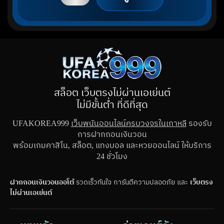
สล็อต เว็บตรงไม่ผ่านเอเย่นต์
ไม่มีขั้นต่ำ ที่ดีที่สุด
UFAKOREA999
เว็บพนันออนไลน์ครบวงจรในเกาหลี
รองรับ
การฝากถอนเงินวอน
พร้อมเกมคาสิโน, สล็อต, แทงบอล และหวยออนไลน์ ให้บริการ
24 ชั่วโมง
ฝากถอนเงินวอนออโต้
รวดเร็วทันใจ การันตีความปลอดภัย และ
เว็บตรง
ไม่ผ่านเอเย่นต์