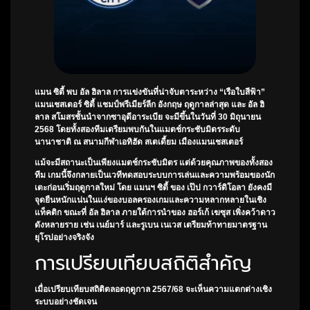
แมน ซิตี้ พบ อัล ฮิลาล การแข่งขันที่น่าจับตาระหว่าง “เรือใบสีฟ้า”
แมนเชสเตอร์ ซิตี้ แชมป์พรีเมียร์ลีก อังกฤษ ฤดูกาลล่าสุด และ อัล ฮิ
ลาล สโมสรชั้นนำจากซาอุดีอาระเบีย จะมีขึ้นในวันที่ 30 มิถุนายน
2568 โดยทั้งสองทีมเตรียมพบกันในแมตช์กระชับมิตรระดับ
นานาชาติ ณ สนามกีฬาเอทิฮัด สเตเดี้ยม เมืองแมนเชสเตอร์
แม้จะมีสถานะเป็นเพียงแมตช์กระชับมิตร แต่ด้วยคุณภาพของทั้งสอง
ทีม เกมนี้จึงกลายเป็นเวทีทดสอบระบบการเล่นและความพร้อมของนัก
เตะก่อนเริ่มฤดูกาลใหม่ โดย แมนฯ ซิตี้ ของ เป๊ป กวาร์ดิโอลา ยังคงมี
จุดยืนหนักแน่นในแง่ของบอลครองเกมและความหลากหลายในเชิง
แท็คติก ขณะที่ อัล ฮิลาล ภายใต้การนำของ ฮอร์เก้ เฆซุส เพิ่งคว้าดาว
ดังหลายราย เช่น เนย์มาร์ และรูเบน เนเวส เตรียมท้าทายมาตรฐาน
ยุโรปอย่างจริงจัง
การเปรียบเทียบสถิติสำคัญ
เมื่อเปรียบเทียบสถิติตลอดฤดูกาล 2567/68 จะเห็นความแตกต่างเชิง
ระบบอย่างชัดเจน