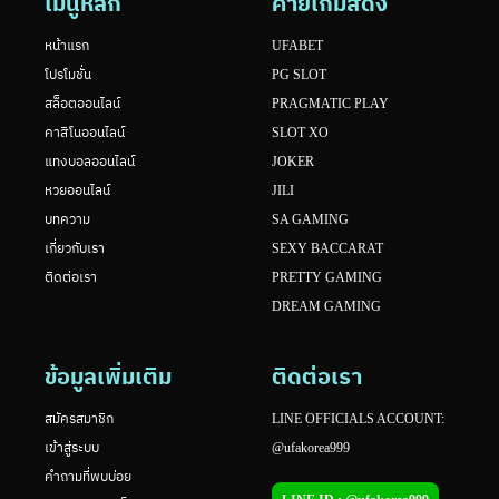
เมนูหลัก
ค่ายเกมส์ดัง
หน้าแรก
UFABET
โปรโมชั่น
PG SLOT
สล็อตออนไลน์
PRAGMATIC PLAY
คาสิโนออนไลน์
SLOT XO
แทงบอลออนไลน์
JOKER
หวยออนไลน์
JILI
บทความ
SA GAMING
เกี่ยวกับเรา
SEXY BACCARAT
ติดต่อเรา
PRETTY GAMING
DREAM GAMING
ข้อมูลเพิ่มเติม
ติดต่อเรา
สมัครสมาชิก
LINE OFFICIALS ACCOUNT:
เข้าสู่ระบบ
@ufakorea999
คำถามที่พบบ่อย