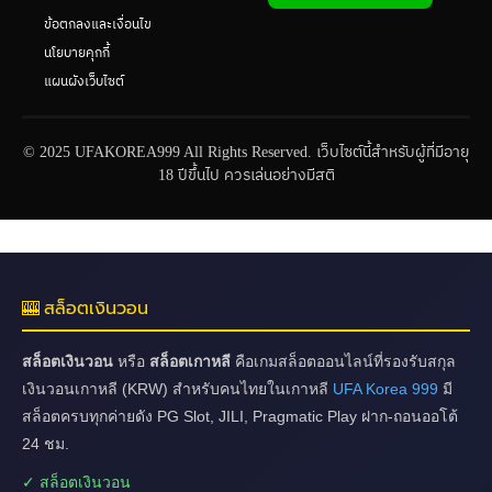
ข้อตกลงและเงื่อนไข
นโยบายคุกกี้
แผนผังเว็บไซต์
© 2025 UFAKOREA999 All Rights Reserved. เว็บไซต์นี้สำหรับผู้ที่มีอายุ
18 ปีขึ้นไป ควรเล่นอย่างมีสติ
🎰 สล็อตเงินวอน
สล็อตเงินวอน
หรือ
สล็อตเกาหลี
คือเกมสล็อตออนไลน์ที่รองรับสกุล
เงินวอนเกาหลี (KRW) สำหรับคนไทยในเกาหลี
UFA Korea 999
มี
สล็อตครบทุกค่ายดัง PG Slot, JILI, Pragmatic Play ฝาก-ถอนออโต้
24 ชม.
✓ สล็อตเงินวอน