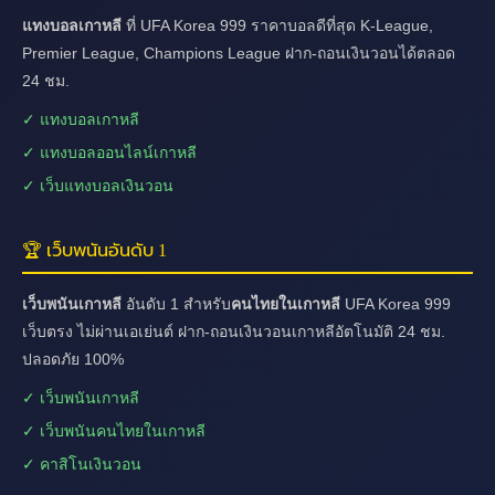
แทงบอลเกาหลี
ที่ UFA Korea 999 ราคาบอลดีที่สุด K-League,
Premier League, Champions League ฝาก-ถอนเงินวอนได้ตลอด
24 ชม.
✓ แทงบอลเกาหลี
✓ แทงบอลออนไลน์เกาหลี
✓ เว็บแทงบอลเงินวอน
🏆 เว็บพนันอันดับ 1
เว็บพนันเกาหลี
อันดับ 1 สำหรับ
คนไทยในเกาหลี
UFA Korea 999
เว็บตรง ไม่ผ่านเอเย่นต์ ฝาก-ถอนเงินวอนเกาหลีอัตโนมัติ 24 ชม.
ปลอดภัย 100%
✓ เว็บพนันเกาหลี
✓ เว็บพนันคนไทยในเกาหลี
✓ คาสิโนเงินวอน