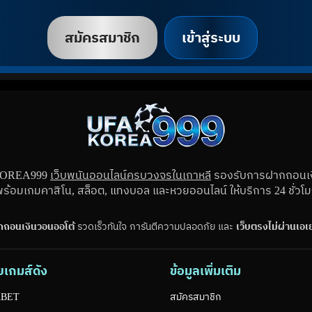
สมัครสมาชิก
เข้าสู่ระบบ
OREA999
เว็บพนันออนไลน์ครบวงจรในเกาหลี
รองรับการฝากถอนเ
ร้อมเกมคาสิโน, สล็อต, แทงบอล และหวยออนไลน์ ให้บริการ 24 ชั่วโ
กถอนเงินวอนออโต้
รวดเร็วทันใจ การันตีความปลอดภัย และ
เว็บตรงไม่ผ่านเอเย
ยเกมส์ดัง
ข้อมูลเพิ่มเติม
ABET
สมัครสมาชิก