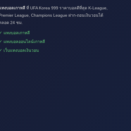
แทงบอลเกาหลี
ที่ UFA Korea 999 ราคาบอลดีที่สุด K-League,
Premier League, Champions League ฝาก-ถอนเงินวอนได้
ตลอด 24 ชม.
✓ แทงบอลเกาหลี
✓ แทงบอลออนไลน์เกาหลี
✓ เว็บแทงบอลเงินวอน