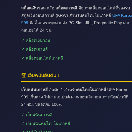
สล็อตเงินวอน
หรือ
สล็อตเกาหลี
คือเกมสล็อตออนไลน์ที่รองรับ
สกุลเงินวอนเกาหลี (KRW) สำหรับคนไทยในเกาหลี
UFA Kore
999
มีสล็อตครบทุกค่ายดัง PG Slot, JILI, Pragmatic Play ฝาก-
ถอนออโต้ 24 ชม.
✓ สล็อตเงินวอน
✓ สล็อตเกาหลี
✓ สล็อตออนไลน์เกาหลี
🏆 เว็บพนันอันดับ 1
เว็บพนันเกาหลี
อันดับ 1 สำหรับ
คนไทยในเกาหลี
UFA Korea
999 เว็บตรง ไม่ผ่านเอเย่นต์ ฝาก-ถอนเงินวอนเกาหลีอัตโนมัติ
24 ชม. ปลอดภัย 100%
✓ เว็บพนันเกาหลี
✓ เว็บพนันคนไทยในเกาหลี