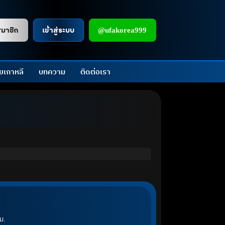
มาชิก
เข้าสู่ระบบ
@ufakorea999
ยเกาหลี
บทความ
ติดต่อเรา
ม.