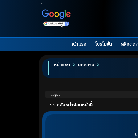
หน้าแรก
โปรโมชั่น
สล็อตเก
>
>
หน้าแรก
บทความ
Tags :
<< กลับหน้าก่อนหน้านี้
บ