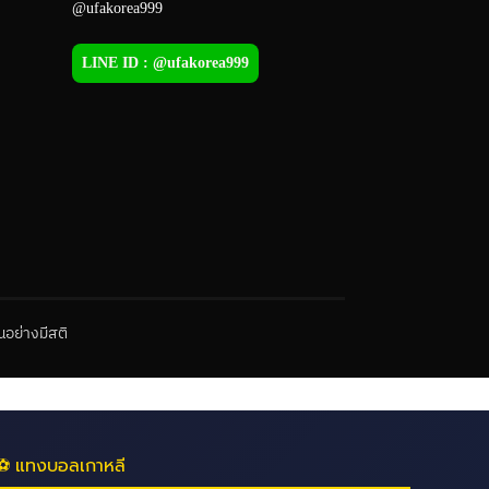
@ufakorea999
LINE ID : @ufakorea999
นอย่างมีสติ
⚽ แทงบอลเกาหลี