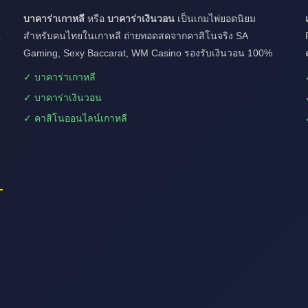
บาคาร่าเกาหลี
หรือ
บาคาร่าเงินวอน
เป็นเกมไพ่ยอดนิยม
a
สำหรับคนไทยในเกาหลี ถ่ายทอดสดจากคาสิโนจริง SA
Gaming, Sexy Baccarat, WM Casino รองรับเงินวอน 100%
✓ บาคาร่าเกาหลี
✓ บาคาร่าเงินวอน
✓ คาสิโนออนไลน์เกาหลี