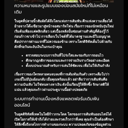
ความหมายและรูปแบบของบ่อนสมัยใหม่ที่ไม่เหมือน
เดิม
ในยุคที่ปลายนิ้วสัมผัสได้ถึงโลกแห่งการเดิมพัน ศึกแห่งความเสี่ยงได้
ย้ายจากโต๊ะเขียวมาสู่หน้าจอสมาร์ทโฟน เรื่องราวของนักพนันรุ่นใหม่
เริ่มต้นเพียงแค่คลิกเดียว แต่เบื้องหลังนั้นซ่อนด่านสำคัญที่ต้องรู้ไว้
ก่อนก้าวขาเข้าไป
การเลือกเว็บไซต์ที่ได้มาตรฐานและมีใบอนุญาต
คือปราการด่านแรกที่ไม่ควรมองข้าม เพราะโลกดิจิทัลเต็มไปด้วยกับ
ดักที่รอวันจะงับเงินในกระเป๋าคุณ
ตรวจสอบระบบการเงินที่โปร่งใสและรองรับการถอนไว
ศึกษากฎกติกาของเกมและการจ่ายเงินรางวัลอย่างละเอียด
ตั้งงบประมาณสำหรับการเล่นให้ชัดเจน เพื่อไม่ให้เกินกำลัง
เรื่องราวของใครหลายคนจบลงที่การเดิมพันเกินตัว เพราะลืมไปว่า
เกมนี้ไม่มีปุ่มย้อนกลับ
เมื่อคุณพร้อมแล้ว อย่าลืมว่าการเดิมพันคือ
ความบันเทิง ไม่ใช่หนทางหาเงิน ดังนั้นเรียนรู้ให้ลึกซึ้ง รักษาสติให้
แน่น แล้วคุณจะก้าวผ่านประตูบานนี้อย่างปลอดภัย
ระบบการทำงานเบื้องหลังแพลตฟอร์มเดิมพัน
ออนไลน์
ในยุคดิจิทัลที่เทคโนโลยีก้าวกระโดด โลกของการเดิมพันออนไลน์ได้
เปิดโอกาสให้เข้าถึงได้ง่ายและรวดเร็วกว่าที่เคย คุณจำเป็นต้องศึกษา
ให้ลึกซึ้งถึงกลไกการทำงานของระบบ ความปลอดภัยของข้อมูลส่วน