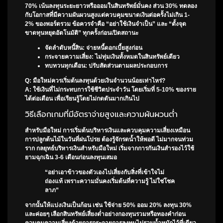
70% เน้นลงทุนระยะยาวหรือออมในสินทรัพย์มั่นคง ส่วน 30% ทดลอง
กับโอกาสที่มีความผันผวนสูงแต่ควบคุมขนาดเงินต่อครั้งไม่เกิน 1-
2% ของพอร์ตรวม ข้อควรจำคือ “อย่าใช้เงินจำเป็น” และ “ตั้งจุด
ขาดทุนหยุดอัตโนมัติ” ทุกครั้งก่อนเปิดสถานะ
จัดลำดับหนี้สิน:
จ่ายหนี้ดอกเบี้ยสูงก่อน
กระจายความเสี่ยง:
ไม่ทุ่มเงินทั้งหมดในสินทรัพย์เดียว
ทบทวนทุกเดือน:
ปรับสัดส่วนตามผลประกอบการ
Q:
มือใหม่ควรเริ่มต้นลงทุนด้วยเงินจำนวนน้อยเท่าไหร่?
A:
ใช้เงินที่ไม่กระทบการใช้ชีวิตประจำวัน โดยเริ่มที่ 5-10% ของราย
ได้ต่อเดือน เพื่อเรียนรู้โดยไม่กดดันมากเกินไป
วิธีเลือกเกมที่มีอัตราจ่ายสูงและความผันผวนต่ำ
สำหรับมือใหม่ การเริ่มต้นบริหารเงินและควบคุมความเสี่ยงเหมือน
การปลูกต้นไม้ในวันที่ฝนโปรย ต้องรู้จักรดน้ำให้พอดี ไม่มากจนท่วม
ราก
กลยุทธ์บริหารเงินสำหรับมือใหม่
เริ่มจากการกันเงินสำรองไว้ใช้
ยามฉุกเฉิน 3-6 เดือนก่อนลงทุนเสมอ
“อย่าเอาข้าวของตัวเองไปเสี่ยงกับสิ่งที่เข้าใจไม่
ถ่องแท้ เพราะความมั่นคงเริ่มต้นที่ความรู้ ไม่ใช่โชค
ลาภ”
จากนั้นให้แบ่งเงินเป็นก้อน เช่น ใช้จ่าย 50% ออม 20% ลงทุน 30%
และค่อยๆ เลือกสินทรัพย์เสี่ยงต่ำอย่างกองทุนรวมหรือทองคำก่อน
ควบคุมความเสี่ยงด้วยการกระจายการลงทุนไม่รวมน้ำหนักไว้ที่เดียว