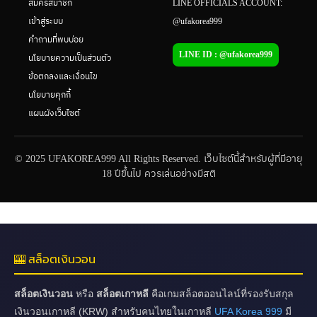
สมัครสมาชิก
LINE OFFICIALS ACCOUNT:
เข้าสู่ระบบ
@ufakorea999
คำถามที่พบบ่อย
LINE ID : @ufakorea999
นโยบายความเป็นส่วนตัว
ข้อตกลงและเงื่อนไข
นโยบายคุกกี้
แผนผังเว็บไซต์
© 2025 UFAKOREA999 All Rights Reserved. เว็บไซต์นี้สำหรับผู้ที่มีอายุ
18 ปีขึ้นไป ควรเล่นอย่างมีสติ
🎰 สล็อตเงินวอน
สล็อตเงินวอน
หรือ
สล็อตเกาหลี
คือเกมสล็อตออนไลน์ที่รองรับสกุล
เงินวอนเกาหลี (KRW) สำหรับคนไทยในเกาหลี
UFA Korea 999
มี