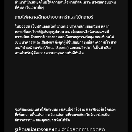
ค้นหาที่นักเล่นยุคใหม่ให้ความสนใจมากที่สุด เพราะหวังผลตอบแทน
ที่คุ้มค่าในเวลาสั้นๆ
เกมไพ่คลาสสิกอย่างบาคาร่าและโป๊กเกอร์
ในปัจจุบัน เว็บพนันออนไลน์นำเสนอ
ประเภทเกมยอดนิยม
หลาก
หลายที่ตอบโจทย์ผู้เล่นทุกรูปแบบ เกมสล็อตออนไลน์ครองแชมป์
ความนิยมด้วยกราฟิกสวยงามและโอกาสถูกรางวัลสูง ขณะที่เกมไพ่
เช่น บาคาร่าและเสือมังกร ดึงดูดผู้ที่ชื่นชอบกลยุทธ์และความเร็ว ส่วน
เกมกีฬาเสมือนจริง (Virtual Sports) และเกมยิงปลา ก็เป็นตัวเลือก
เด่นสำหรับผู้ต้องการความสนุกแบบทันทีทันใด
ข้อดีของเกมเหล่านี้คือระบบการเล่นที่เข้าใจง่าย และฟีเจอร์แจ็คพอต
ที่เพิ่มความตื่นเต้น
การเลือกเล่นเกมที่เหมาะกับสไตล์
จะช่วยเพิ่ม
อัตราการชนะของคุณอย่างเห็นได้ชัด
รูเล็ตเสมือนจริงและเกมเจ้ามือสดที่ถ่ายทอดสด