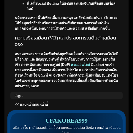
ฟีเจร์ Social Betting ให้แชทและแข่งขันกับเพื่อนแบบเรียล
ไทม์
นวัตกรรมเหล่านี้ไม่เพียงเพิ่มความสนุก แต่ยังช่วยป้องกันการโกงและ
ให้ข้อมูลเชิงลึกสำหรับการเล่นอย่างรับผิดชอบ วงการเดิมพันใน
อนาคตจะเน้นประสบการณ์ส่วนตัวและความน่าเชื่อถือที่มากขึ้น
ความจริงเสมือน (VR) และประสบการณ์ดื่มด่ำเสมือน
จริง
อนาคตของวงการเดิมพันกำลังถูกขับเคลื่อนด้วย
นวัตกรรมเทคโนโลยี
บล็อกเชนและปัญญาประดิษฐ์
ที่พลิกโฉมประสบการณ์ผู้เล่นอย่างสิ้น
เชิง การพนันแบบกระจายศูนย์ (DeFi
หวยออนไลน์
Casino) จะเข้า
มาลดการพึ่งพาตัวกลาง เพิ่มความโปร่งใส และรับประกันการจ่ายเงิน
ที่รวดเร็วทันใจ ขณะที่ AI จะวิเคราะห์พฤติกรรมผู้เล่นเพื่อปรับแต่งโปร
โมชั่นเฉพาะบุคคลและตรวจจับพฤติกรรมเสี่ยงเพื่อป้องกันการติดพนัน
อย่างชาญฉลาด
Tags :
<< กลับหน้าก่อนหน้านี้
UFAKOREA999
บริการ เว็บ คาสิโนออนไลน์ สล็อต แทงบอลออนไลน์ ยิงปลา เกมส์ไพ่ เงินวอน
24 ชม.