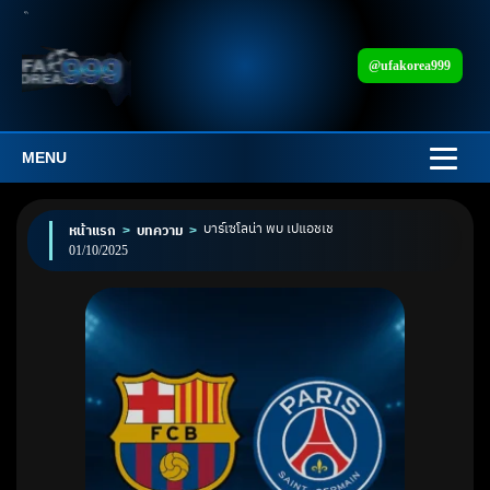
@ufakorea999
MENU
บาร์เซโลน่า พบ เปแอชเช
หน้าแรก
>
บทความ
>
01/10/2025