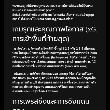
หมายเหตุ: สถิติรายฤดูกาล 2025/26 อาจมีการอัปเดตใกล้วันแข่ง
แนะนำตรวจสอบตัวเลขล่าสุดจาก
SofaScore/WhoScored/Transfermarkt เพื่อความแม่นยำสูงสุด
อย่างไรก็ดี แนวโน้มหลักจากสองฤดูกาลหลังชี้ว่า:
เกมรุกและคุณภาพโอกาส (xG,
การเข้าพื้นที่ท้ายสุด)
- บาร์เซโลน่า: โครงสร้างโจมตีมักขึ้นรูป 3-2-5 หรือ 2-3-5 เมื่อครอง
บอล โดยฟูลแบ็กอย่างแบ็คซ้ายพลังหนุ่มและฟูลแบ็กฝั่งขวาที่ขยับอิน
เวิร์ต ช่วยยัดคนเข้าในครึ่งช่อง (half-space) เพื่อเปิด “คอมโบ” ต่อ-
กลับระหว่างปีกขวาเชิงทักษะกับหมายเลข 9 ตัวค้ำ เกมรุกทำ xG ได้
ต่อเนื่องจากการวิ่งทำทางด้านหลังแนวรับ (blind-side runs)
- เปแอชเช: ภายใต้แนวคิดครองบอล-เพรสสูง ใช้การโอเวอร์โหลด
กลางสนาม (overload) ผ่านมิดฟิลด์พาสสะอาดและวิงแบ็ก/ฟูลแบ็ก
เติมสูง การสร้าง xG มักต่อยอดจากการเจาะครึ่งช่องและการดวลตัว
ต่อตัวของปีกอย่างอุสมาน เดมเบเล่/บาร์โคล่า ตลอดจนการสลับ
ตำแหน่งของแนวรุกเพื่อดึงตัวประกบ
การเพรสซิ่งและการชิงแดน