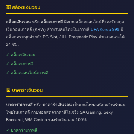
🎰 สล็อตเงินวอน
สล็อตเงินวอน
หรือ
สล็อตเกาหลี
คือเกมสล็อตออนไลน์ที่รองรับสกุล
เงินวอนเกาหลี (KRW) สำหรับคนไทยในเกาหลี
UFA Korea 999
มี
สล็อตครบทุกค่ายดัง PG Slot, JILI, Pragmatic Play ฝาก-ถอนออโต้
24 ชม.
✓ สล็อตเงินวอน
✓ สล็อตเกาหลี
✓ สล็อตออนไลน์เกาหลี
🎴 บาคาร่าเงินวอน
บาคาร่าเกาหลี
หรือ
บาคาร่าเงินวอน
เป็นเกมไพ่ยอดนิยมสำหรับคน
ไทยในเกาหลี ถ่ายทอดสดจากคาสิโนจริง SA Gaming, Sexy
Baccarat, WM Casino รองรับเงินวอน 100%
✓ บาคาร่าเกาหลี