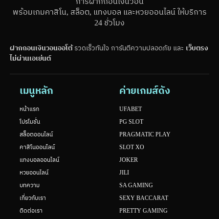
การฝากถอนเงินวอน
พร้อมเกมคาสิโน, สล็อต, แทงบอล และหวยออนไลน์ ให้บริการ
24 ชั่วโมง
ฝากถอนเงินวอนออโต้
รวดเร็วทันใจ การันตีความปลอดภัย และ
เว็บตรง
ไม่ผ่านเอเย่นต์
เมนูหลัก
ค่ายเกมส์ดัง
หน้าแรก
UFABET
โปรโมชั่น
PG SLOT
สล็อตออนไลน์
PRAGMATIC PLAY
คาสิโนออนไลน์
SLOT XO
แทงบอลออนไลน์
JOKER
หวยออนไลน์
JILI
บทความ
SA GAMING
เกี่ยวกับเรา
SEXY BACCARAT
ติดต่อเรา
PRETTY GAMING