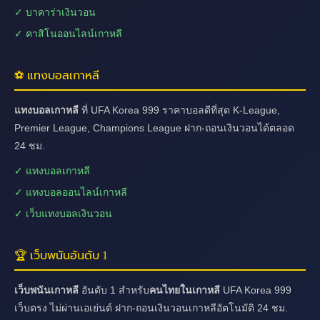
✓ บาคาร่าเงินวอน
✓ คาสิโนออนไลน์เกาหลี
⚽ แทงบอลเกาหลี
แทงบอลเกาหลี
ที่ UFA Korea 999 ราคาบอลดีที่สุด K-League,
Premier League, Champions League ฝาก-ถอนเงินวอนได้ตลอด
24 ชม.
✓ แทงบอลเกาหลี
✓ แทงบอลออนไลน์เกาหลี
✓ เว็บแทงบอลเงินวอน
🏆 เว็บพนันอันดับ 1
เว็บพนันเกาหลี
อันดับ 1 สำหรับ
คนไทยในเกาหลี
UFA Korea 999
เว็บตรง ไม่ผ่านเอเย่นต์ ฝาก-ถอนเงินวอนเกาหลีอัตโนมัติ 24 ชม.