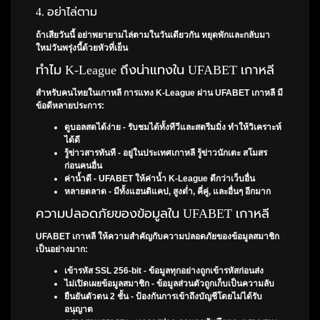
4. อย่าไล่ตาม
ถ้าเสียวันนี้ อย่าพยายามไล่ตามในวันเดียวกัน หยุดพักและกลับมา
ใหม่วันพรุ่งนี้ด้วยหัวที่เย็น
ทำไม K-League ถึงน่าแทงใน UFABET เกาหลี
สำหรับคนไทยในเกาหลี การแทง K-League ผ่าน
UFABET เกาหลี
มี
ข้อดีหลายประการ:
ดูบอลสดได้ง่าย
- รับชมได้ทั้งทีวีและสตรีมมิ่ง ทำให้วิเคราะห์
ได้ดี
รู้ข่าวสารทันที
- อยู่ในประเทศเกาหลี รู้ข่าวนักเตะ สโมสร
ก่อนคนอื่น
ค่าน้ำดี
- UFABET ให้ค่าน้ำ K-League ดีกว่าเว็บอื่น
หลายตลาด
- มีทั้งแฮนดิแคป, สูงต่ำ, คี่คู่, และอื่นๆ อีกมาก
ความปลอดภัยของข้อมูลใน UFABET เกาหลี
UFABET เกาหลี
ให้ความสำคัญกับความปลอดภัยของข้อมูลสมาชิก
เป็นอย่างมาก:
เข้ารหัส SSL 256-bit
- ข้อมูลทุกอย่างถูกเข้ารหัสก่อนส่ง
ไม่เปิดเผยข้อมูลสมาชิก
- ข้อมูลส่วนตัวถูกเก็บเป็นความลับ
ยืนยันตัวตน 2 ชั้น
- ป้องกันการเข้าถึงบัญชีโดยไม่ได้รับ
อนุญาต