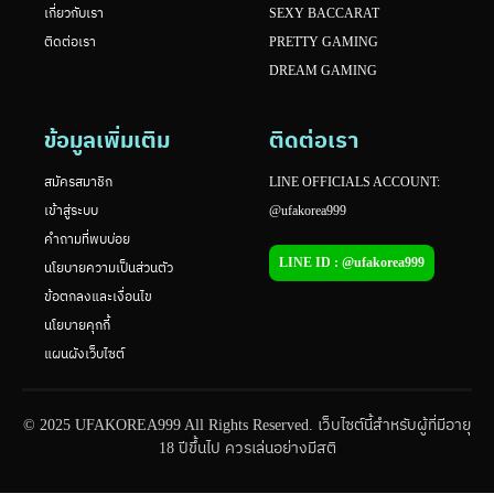
เกี่ยวกับเรา
SEXY BACCARAT
ติดต่อเรา
PRETTY GAMING
DREAM GAMING
ข้อมูลเพิ่มเติม
ติดต่อเรา
สมัครสมาชิก
LINE OFFICIALS ACCOUNT:
เข้าสู่ระบบ
@ufakorea999
คำถามที่พบบ่อย
LINE ID : @ufakorea999
นโยบายความเป็นส่วนตัว
ข้อตกลงและเงื่อนไข
นโยบายคุกกี้
แผนผังเว็บไซต์
© 2025 UFAKOREA999 All Rights Reserved. เว็บไซต์นี้สำหรับผู้ที่มีอายุ
18 ปีขึ้นไป ควรเล่นอย่างมีสติ