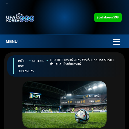
@ufakorea999
MENU
UFABET เกาหลี 2025 รีวิวเว็บแทงบอลอันดับ 1
หน้า
>
บทความ
>
สำหรับคนไทยในเกาหลี
แรก
30/12/2025