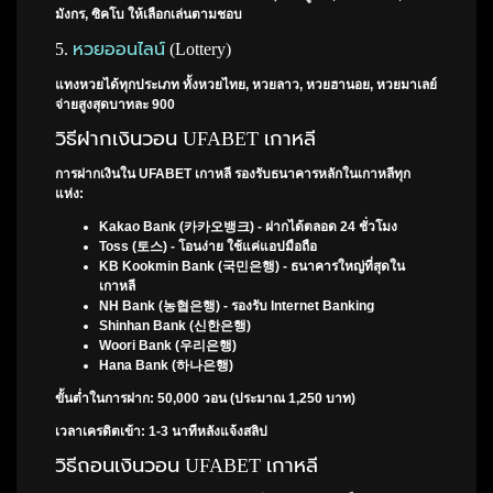
มังกร, ซิคโบ ให้เลือกเล่นตามชอบ
5.
หวยออนไลน์
(Lottery)
แทงหวยได้ทุกประเภท ทั้งหวยไทย, หวยลาว, หวยฮานอย, หวยมาเลย์
จ่ายสูงสุดบาทละ 900
วิธีฝากเงินวอน UFABET เกาหลี
การฝากเงินใน
UFABET เกาหลี
รองรับธนาคารหลักในเกาหลีทุก
แห่ง:
Kakao Bank (카카오뱅크)
- ฝากได้ตลอด 24 ชั่วโมง
Toss (토스)
- โอนง่าย ใช้แค่แอปมือถือ
KB Kookmin Bank (국민은행)
- ธนาคารใหญ่ที่สุดใน
เกาหลี
NH Bank (농협은행)
- รองรับ Internet Banking
Shinhan Bank (신한은행)
Woori Bank (우리은행)
Hana Bank (하나은행)
ขั้นต่ำในการฝาก:
50,000 วอน (ประมาณ 1,250 บาท)
เวลาเครดิตเข้า:
1-3 นาทีหลังแจ้งสลิป
วิธีถอนเงินวอน UFABET เกาหลี