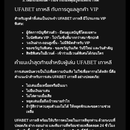
เลือกเกมที่ถนัด
- เริ่มจากเกมที่คุณรู้จักและเข้าใจดี
UFABET เกาหลี กับการดูแลลูกค้า VIP
สำหรับลูกค้าที่เล่นเป็นประจำ
UFABET เกาหลี
มีโปรแกรม VIP
พิเศษ:
ผู้จัดการบัญชีส่วนตัว
- มีคนดูแลบัญชีโดยเฉพาะ
โบนัสพิเศษ VIP
- โปรโมชั่นที่มากกว่าสมาชิกปกติ
วงเงินฝาก-ถอนสูงขึ้น
- ไม่มีลิมิตสำหรับ VIP
ของขวัญวันพิเศษ
- ของขวัญวันเกิด วันปีใหม่ และวันสำคัญ
สิทธิพิเศษในอีเวนต์
- เข้าร่วมอีเวนต์พิเศษได้ก่อนใคร
คำแนะนำสุดท้ายสำหรับผู้เล่น UFABET เกาหลี
การเล่นพนันควรเป็นไปเพื่อความบันเทิง ไม่ใช่เพื่อหารายได้หลัก นี่คือ
คำแนะนำสำหรับการเล่น
UFABET เกาหลี
อย่างปลอดภัย:
ไม่เล่นเมื่อเหนื่อยหรือมึนเมา
ไม่ยืมเงินมาเล่น
ไม่ไล่ตามเมื่อเสีย
หยุดเล่นเมื่อถึงเป้าหมายกำไร
ถ้ารู้สึกว่าควบคุมตัวเองไม่ได้ ให้หยุดพักและขอความช่วย
เหลือ
UFABET เกาหลี
พร้อมให้บริการคนไทยในเกาหลีทุกท่าน ด้วยระบบที่
ปลอดภัย ฝาก-ถอนง่าย และทีมงานที่พร้อมช่วยเหลือตลอด 24 ชั่วโมง