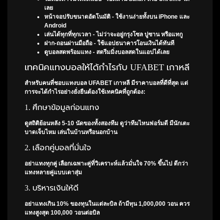
เลย
หน้าจอปรับขนาดอัตโนมัติ
- ใช้งานง่ายทั้งบน iPhone และ
Android
เล่นได้ทุกที่ทุกเวลา
- ไม่ว่าจะอยู่กรุงโซล ปูซาน หรือแทกู
ฝาก-ถอนผ่านมือถือ
- ใช้แอปธนาคารโอนเงินได้ทันที
ดูบอลสดพร้อมแทง
- สตรีมมิ่งบอลสดในแอปได้เลย
เทคนิคแทงบอลให้ได้กำไรกับ UFABET เกาหลี
สำหรับคนที่ชอบแทงบอล
UFABET เกาหลี
มีราคาบอลที่ดีที่สุด แต่
การจะได้กำไรอย่างยั่งยืนต้องใช้เทคนิคที่ถูกต้อง:
1. ศึกษาข้อมูลก่อนแทง
ดูสถิติย้อนหลัง 5-10 นัดของทั้งสองทีม ดูว่าทีมไหนฟอร์มดี มีนักเตะ
บาดเจ็บไหม เล่นในบ้านหรือนอกบ้าน
2. เลือกคู่บอลที่มั่นใจ
อย่าแทงทุกคู่ เลือกเฉพาะคู่ที่วิเคราะห์แล้วมั่นใจ 70% ขึ้นไป ดีกว่า
แทงหลายคู่แบบเดาสุ่ม
3. บริหารเงินให้ดี
อย่าแทงเกิน 10% ของทุนในแต่ละบิล ถ้ามีทุน 1,000,000 วอน ควร
แทงสูงสุด 100,000 วอนต่อบิล