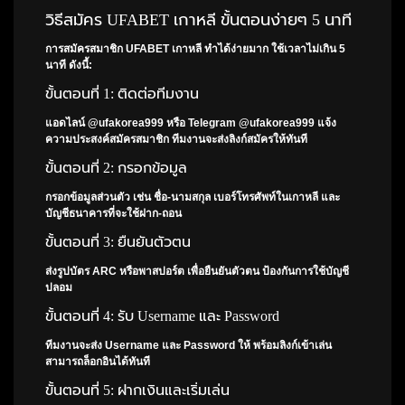
วิธีสมัคร UFABET เกาหลี ขั้นตอนง่ายๆ 5 นาที
การสมัครสมาชิก
UFABET เกาหลี
ทำได้ง่ายมาก ใช้เวลาไม่เกิน 5
นาที ดังนี้:
ขั้นตอนที่ 1: ติดต่อทีมงาน
แอดไลน์ @ufakorea999 หรือ Telegram @ufakorea999 แจ้ง
ความประสงค์สมัครสมาชิก ทีมงานจะส่งลิงก์สมัครให้ทันที
ขั้นตอนที่ 2: กรอกข้อมูล
กรอกข้อมูลส่วนตัว เช่น ชื่อ-นามสกุล เบอร์โทรศัพท์ในเกาหลี และ
บัญชีธนาคารที่จะใช้ฝาก-ถอน
ขั้นตอนที่ 3: ยืนยันตัวตน
ส่งรูปบัตร ARC หรือพาสปอร์ต เพื่อยืนยันตัวตน ป้องกันการใช้บัญชี
ปลอม
ขั้นตอนที่ 4: รับ Username และ Password
ทีมงานจะส่ง Username และ Password ให้ พร้อมลิงก์เข้าเล่น
สามารถล็อกอินได้ทันที
ขั้นตอนที่ 5: ฝากเงินและเริ่มเล่น