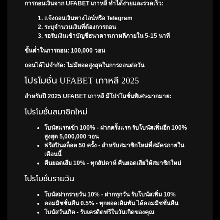
การถอนเงินจาก
UFABET เกาหลี
ทำได้ง่ายและรวดเร็ว:
แจ้งถอนเงินทางไลน์หรือ Telegram
ระบุจำนวนเงินที่ต้องการถอน
รอรับเงินเข้าบัญชีธนาคารเกาหลีภายใน 5-15 นาที
ขั้นต่ำในการถอน:
100,000 วอน
ถอนได้ไม่จำกัด:
ไม่มียอดสูงสุดในการถอนต่อวัน
โปรโมชั่น UFABET เกาหลี 2025
สำหรับปี 2025
UFABET เกาหลี
มีโปรโมชั่นพิเศษมากมาย:
โปรโมชั่นสมาชิกใหม่
โบนัสแรกเข้า 100%
- ฝากครั้งแรก รับโบนัสเพิ่มอีก 100%
สูงสุด 5,000,000 วอน
ฟรีสปินสล็อต 50 ครั้ง
- สำหรับสมาชิกใหม่ที่สมัครภายใน
เดือนนี้
คืนยอดเสีย 10%
- ทุกสัปดาห์ คืนยอดเสียให้สมาชิกใหม่
โปรโมชั่นรายวัน
โบนัสฝากรายวัน 10%
- ฝากทุกวัน รับโบนัสเพิ่ม 10%
คอมมิชชั่นคืน 0.5%
- ทุกยอดเดิมพัน ได้คอมมิชชั่นคืน
โบนัสวันเกิด
- รับเครดิตฟรีในวันเกิดของคุณ